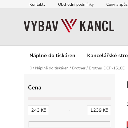
Přejít
Kontakty
Obchodní podmínky
Ceny a způs
na
obsah
Náplně do tiskáren
Kancelářské stro
Domů
/
Náplně do tiskáren
/
Brother
/
Brother DCP-1510E
P
o
Cena
s
t
r
243
Kč
1239
Kč
a
n