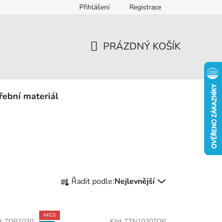
Přihlášení
Registrace
eklamace
PRÁZDNÝ KOŠÍK
NÁKUPNÍ
KOŠÍK
řební materiál
Ř
Řadit podle:
Nejlevnější
a
z
e
AKCE
d:
TDR1030
Kód:
TTN1030TOP