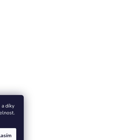
a díky
elnost.
lasím