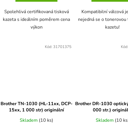
Spolehlivá certifikovaná tisková
Kompatibilní válcová j
kazeta s ideálním poměrem cena
nejedná se o tonerovou 
výkon
kazetu!
Kód:
31701375
Kód
Brother TN-1030 (HL-11xx, DCP-
Brother DR-1030 optický v
15xx, 1 000 str) originální
000 str.) originá
Skladem
(10 ks)
Skladem
(10 ks