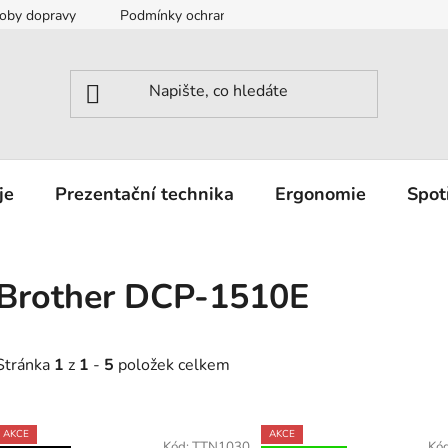
oby dopravy
Podmínky ochrany osobních údajů
Záruka a r
je
Prezentační technika
Ergonomie
Spot
Brother DCP-1510E
Stránka
1
z
1
-
5
položek celkem
V
AKCE
AKCE
Kód:
TTN1030
Kó