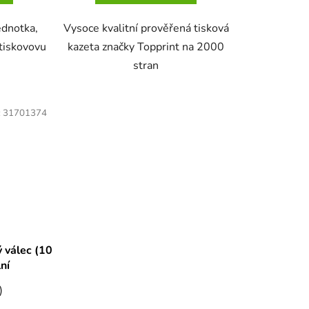
ednotka,
Vysoce kvalitní prověřená tisková
tiskovovu
kazeta značky Topprint na 2000
stran
:
31701374
álec (10
lní
)