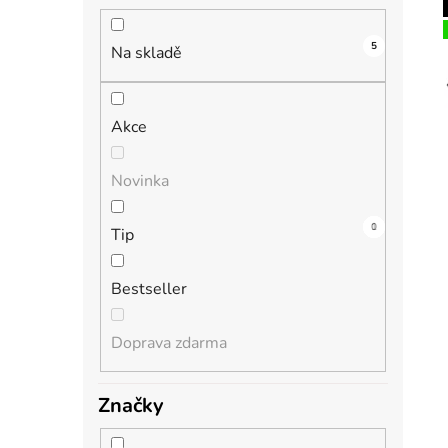
n
í
5
i
p
Na skladě
a
n
Akce
e
l
Novinka
3
0
1
1
0
Tip
Bestseller
Doprava zdarma
Značky