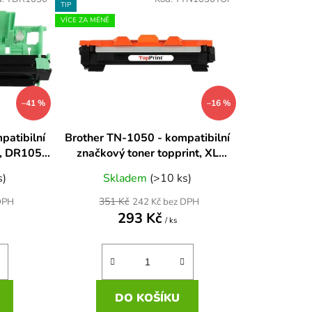
n
TIP
í
VÍCE ZA MÉNĚ
p
r
o
d
–41 %
–16 %
u
k
patibilní
Brother TN-1050 - kompatibilní
t
, DR1050
značkový toner topprint, XL
ů
n
kapacita (2000 str.)
s)
Skladem
(>10 ks)
351 Kč
DPH
242 Kč bez DPH
293 Kč
/ ks
DO KOŠÍKU