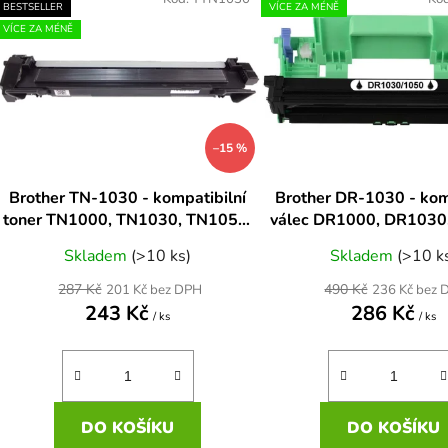
ý
BESTSELLER
VÍCE ZA MÉNĚ
p
VÍCE ZA MÉNĚ
s
p
r
–15 %
o
d
Brother TN-1030 - kompatibilní
Brother DR-1030 - kom
u
toner TN1000, TN1030, TN1050,
válec DR1000, DR1030
k
TN1070 černá
na 10.000stra
Skladem
(>10 ks)
Skladem
(>10 k
t
ů
287 Kč
490 Kč
201 Kč bez DPH
236 Kč bez 
243 Kč
286 Kč
/ ks
/ ks
DO KOŠÍKU
DO KOŠÍKU