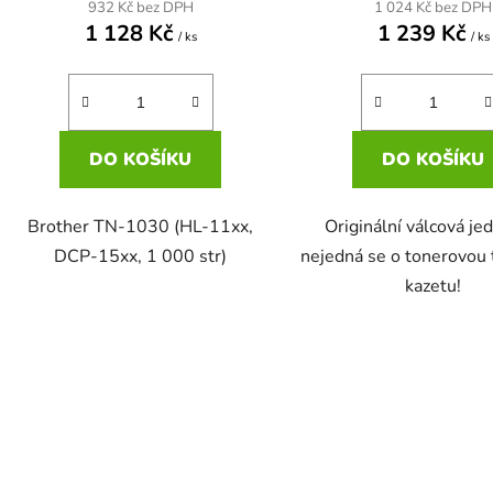
932 Kč bez DPH
1 024 Kč bez DPH
1 128 Kč
1 239 Kč
/ ks
/ ks
DO KOŠÍKU
DO KOŠÍKU
Brother TN-1030 (HL-11xx,
Originální válcová je
DCP-15xx, 1 000 str)
nejedná se o tonerovou 
kazetu!
O
v
l
á
d
a