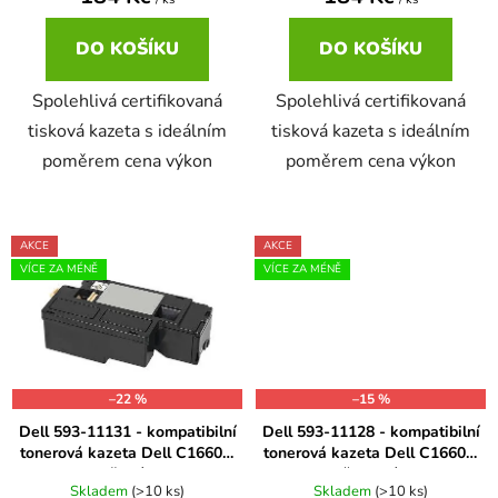
ů
DO KOŠÍKU
DO KOŠÍKU
Spolehlivá certifikovaná
Spolehlivá certifikovaná
tisková kazeta s ideálním
tisková kazeta s ideálním
poměrem cena výkon
poměrem cena výkon
AKCE
AKCE
VÍCE ZA MÉNĚ
VÍCE ZA MÉNĚ
–22 %
–15 %
Dell 593-11131 - kompatibilní
Dell 593-11128 - kompatibilní
tonerová kazeta Dell C1660w
tonerová kazeta Dell C1660w
žlutá
červená
Skladem
(>10 ks)
Skladem
(>10 ks)