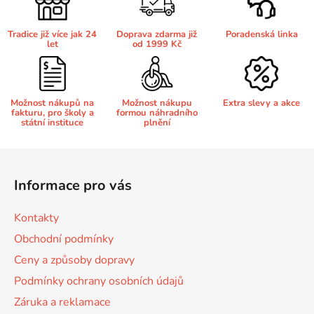
p
r
Tradice již více jak 24
Doprava zdarma již
Poradenská linka
v
let
od 1999 Kč
k
y
v
Možnost nákupů na
Možnost nákupu
Extra slevy a akce
ý
fakturu, pro školy a
formou náhradního
p
státní instituce
plnění
i
s
Z
u
á
Informace pro vás
p
a
Kontakty
t
Obchodní podmínky
í
Ceny a způsoby dopravy
Podmínky ochrany osobních údajů
Záruka a reklamace