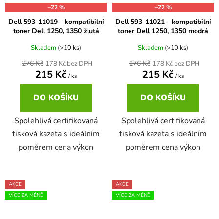
–22 %
–22 %
Dell 593-11019 - kompatibilní
Dell 593-11021 - kompatibilní
toner Dell 1250, 1350 žlutá
toner Dell 1250, 1350 modrá
Skladem
(>10 ks)
Skladem
(>10 ks)
276 Kč
276 Kč
178 Kč bez DPH
178 Kč bez DPH
215 Kč
215 Kč
/ ks
/ ks
DO KOŠÍKU
DO KOŠÍKU
Spolehlivá certifikovaná
Spolehlivá certifikovaná
tisková kazeta s ideálním
tisková kazeta s ideálním
poměrem cena výkon
poměrem cena výkon
AKCE
AKCE
VÍCE ZA MÉNĚ
VÍCE ZA MÉNĚ