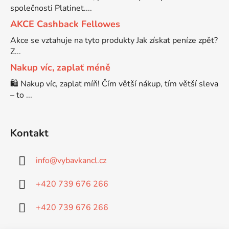
společnosti Platinet....
AKCE Cashback Fellowes
Akce se vztahuje na tyto produkty Jak získat peníze zpět?
Z...
Nakup víc, zaplať méně
🛍️ Nakup víc, zaplať míň! Čím větší nákup, tím větší sleva
– to ...
Kontakt
info
@
vybavkancl.cz
+420 739 676 266
+420 739 676 266