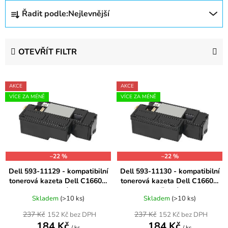
Ř
Řadit podle:
Nejlevnější
a
z
e
OTEVŘÍT FILTR
n
í
V
p
AKCE
AKCE
ý
r
VÍCE ZA MÉNĚ
VÍCE ZA MÉNĚ
p
o
i
d
s
u
p
k
–22 %
–22 %
r
t
Dell 593-11129 - kompatibilní
Dell 593-11130 - kompatibilní
o
ů
tonerová kazeta Dell C1660w
tonerová kazeta Dell C1660w
d
modrá
černá
u
Skladem
(>10 ks)
Skladem
(>10 ks)
k
237 Kč
237 Kč
152 Kč bez DPH
152 Kč bez DPH
184 Kč
184 Kč
t
/ ks
/ ks