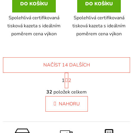
DO KOŠÍKU
DO KOŠÍKU
Spolehlivá certifikovaná
Spolehlivá certifikovaná
tisková kazeta s ideálním
tisková kazeta s ideálním
poměrem cena výkon
poměrem cena výkon
NAČÍST 14 DALŠÍCH
S
1
t
2
r
O
á
32
položek celkem
v
n
l
k
NAHORU
á
o
d
v
a
á
c
n
í
í