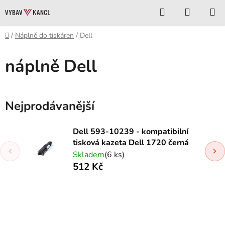
Přejít
Hledat
NÁKUP
na
KOŠÍK
obsah
Domů
/
Náplně do tiskáren
/
Dell
náplně Dell
Nejprodávanější
Dell 593-10239 - kompatibilní
tisková kazeta Dell 1720 černá
Skladem
(6 ks)
512 Kč