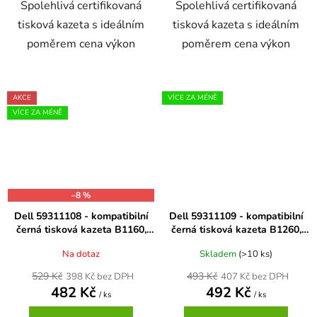
Spolehlivá certifikovaná
Spolehlivá certifikovaná
tisková kazeta s ideálním
tisková kazeta s ideálním
poměrem cena výkon
poměrem cena výkon
AKCE
VÍCE ZA MÉNĚ
VÍCE ZA MÉNĚ
–8 %
Dell 59311108 - kompatibilní
Dell 59311109 - kompatibilní
černá tisková kazeta B1160,
černá tisková kazeta B1260,
B1165
B1265, B126X, DRYXV
Na dotaz
Skladem
(>10 ks)
529 Kč
493 Kč
398 Kč bez DPH
407 Kč bez DPH
482 Kč
492 Kč
/ ks
/ ks