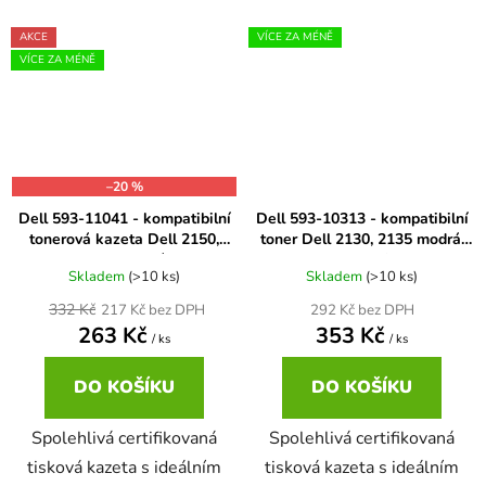
AKCE
VÍCE ZA MÉNĚ
VÍCE ZA MÉNĚ
–20 %
Dell 593-11041 - kompatibilní
Dell 593-10313 - kompatibilní
tonerová kazeta Dell 2150,
toner Dell 2130, 2135 modrá,
2155 modrá
XL kapacita
Skladem
(>10 ks)
Skladem
(>10 ks)
332 Kč
292 Kč bez DPH
217 Kč bez DPH
263 Kč
353 Kč
/ ks
/ ks
DO KOŠÍKU
DO KOŠÍKU
Spolehlivá certifikovaná
Spolehlivá certifikovaná
tisková kazeta s ideálním
tisková kazeta s ideálním