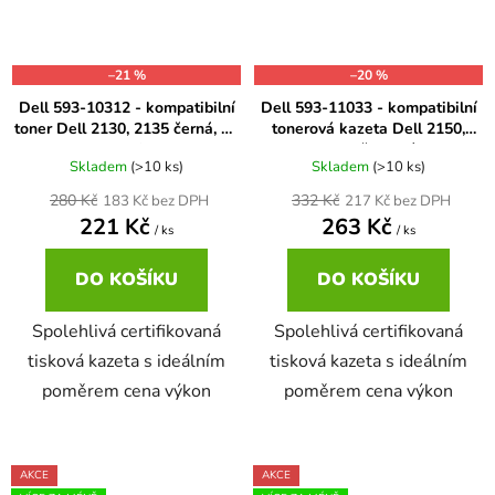
–21 %
–20 %
Dell 593-10312 - kompatibilní
Dell 593-11033 - kompatibilní
toner Dell 2130, 2135 černá, XL
tonerová kazeta Dell 2150,
kapacita
2155 červená
Skladem
(>10 ks)
Skladem
(>10 ks)
280 Kč
332 Kč
183 Kč bez DPH
217 Kč bez DPH
221 Kč
263 Kč
/ ks
/ ks
DO KOŠÍKU
DO KOŠÍKU
Spolehlivá certifikovaná
Spolehlivá certifikovaná
tisková kazeta s ideálním
tisková kazeta s ideálním
poměrem cena výkon
poměrem cena výkon
AKCE
AKCE