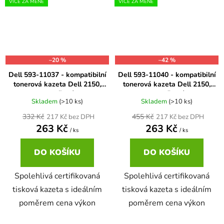
VÍCE ZA MÉNĚ
VÍCE ZA MÉNĚ
–20 %
–42 %
Dell 593-11037 - kompatibilní
Dell 593-11040 - kompatibilní
tonerová kazeta Dell 2150,
tonerová kazeta Dell 2150,
2155 žlutá
2155 černá
Skladem
(>10 ks)
Skladem
(>10 ks)
332 Kč
455 Kč
217 Kč bez DPH
217 Kč bez DPH
263 Kč
263 Kč
/ ks
/ ks
DO KOŠÍKU
DO KOŠÍKU
Spolehlivá certifikovaná
Spolehlivá certifikovaná
tisková kazeta s ideálním
tisková kazeta s ideálním
poměrem cena výkon
poměrem cena výkon