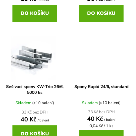
ů
DO KOŠÍKU
DO KOŠÍKU
Sešívací spony KW-Trio 26/6,
Spony Rapid 24/6, standard
5000 ks
Skladem
(>10 balení)
Skladem
(>10 balení)
33 Kč bez DPH
33 Kč bez DPH
40 Kč
40 Kč
/ balení
/ balení
Měrná
0,04 Kč / 1 ks
cena:
DO KOŠÍKU