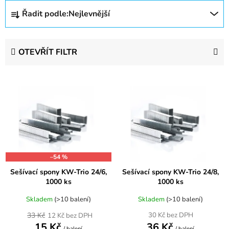
Ř
Řadit podle:
Nejlevnější
a
z
e
OTEVŘÍT FILTR
n
í
V
p
ý
r
p
o
i
d
s
u
p
k
–54 %
r
t
Sešívací spony KW-Trio 24/6,
Sešívací spony KW-Trio 24/8,
o
ů
1000 ks
1000 ks
d
u
Skladem
(>10 balení)
Skladem
(>10 balení)
k
33 Kč
30 Kč bez DPH
12 Kč bez DPH
15 Kč
36 Kč
t
/ balení
/ balení