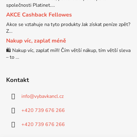
společnosti Platinet....
AKCE Cashback Fellowes
Akce se vztahuje na tyto produkty Jak získat peníze zpět?
Z...
Nakup víc, zaplať méně
🛍️ Nakup víc, zaplať míň! Čím větší nákup, tím větší sleva
– to ...
Kontakt
info
@
vybavkancl.cz
+420 739 676 266
+420 739 676 266