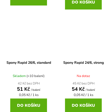
DO KOŠÍKU
Spony Rapid 26/6, standard
Spony Rapid 24/6, strong
Skladem
(>10 balení)
Na dotaz
42 Kč bez DPH
45 Kč bez DPH
51 Kč
54 Kč
/ balení
/ balení
Měrná
Měrná
0,05 Kč / 1 ks
0,05 Kč / 1 ks
cena:
cena:
DO KOŠÍKU
DO KOŠÍKU