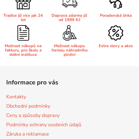
í
p
r
Tradice již více jak 24
Doprava zdarma již
Poradenská linka
v
let
od 1999 Kč
k
y
v
Možnost nákupů na
Možnost nákupu
Extra slevy a akce
ý
fakturu, pro školy a
formou náhradního
p
státní instituce
plnění
i
s
Z
u
á
Informace pro vás
p
a
Kontakty
t
Obchodní podmínky
í
Ceny a způsoby dopravy
Podmínky ochrany osobních údajů
Záruka a reklamace