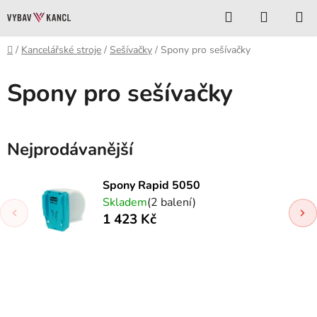
Přejít
Hledat
NÁKUP
na
KOŠÍK
obsah
Domů
/
Kancelářské stroje
/
Sešívačky
/
Spony pro sešívačky
Spony pro sešívačky
Nejprodávanější
Spony Rapid 5050
Skladem
(2 balení)
1 423 Kč