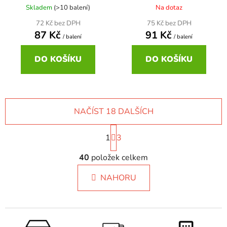
Skladem
(>10 balení)
Na dotaz
72 Kč bez DPH
75 Kč bez DPH
87 Kč
91 Kč
/ balení
/ balení
DO KOŠÍKU
DO KOŠÍKU
NAČÍST 18 DALŠÍCH
S
1
t
3
r
O
á
40
položek celkem
v
n
l
k
NAHORU
á
o
d
v
a
á
c
n
í