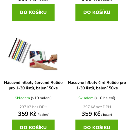
ů
DO KOŠÍKU
DO KOŠÍKU
Násuvné hřbety červené Relido
Násuvné hřbety čiré Relido pro
pro 1-30 listů, balení 50ks
1-30 listů, balení 50ks
Skladem
(>10 balení)
Skladem
(>10 balení)
297 Kč bez DPH
297 Kč bez DPH
359 Kč
359 Kč
/ balení
/ balení
DO KOŠÍKU
DO KOŠÍKU