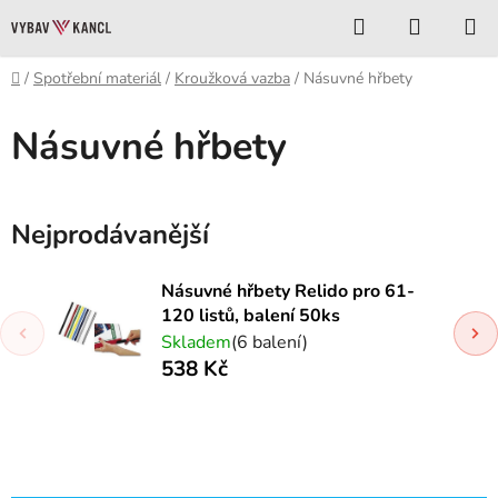
Přejít
Hledat
NÁKUP
na
KOŠÍK
obsah
Domů
/
Spotřební materiál
/
Kroužková vazba
/
Násuvné hřbety
Násuvné hřbety
Nejprodávanější
Násuvné hřbety Relido pro 61-
120 listů, balení 50ks
Skladem
(6 balení)
538 Kč