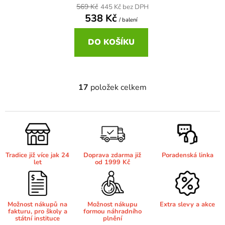
569 Kč
445 Kč bez DPH
538 Kč
/ balení
DO KOŠÍKU
17
položek celkem
O
v
l
á
d
a
Tradice již více jak 24
Doprava zdarma již
Poradenská linka
c
let
od 1999 Kč
í
p
r
v
Možnost nákupů na
Možnost nákupu
Extra slevy a akce
fakturu, pro školy a
formou náhradního
k
státní instituce
plnění
y