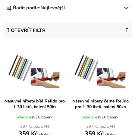
Ř
Řadit podle:
Nejlevnější
a
z
e
OTEVŘÍT FILTR
n
í
V
p
ý
r
p
o
i
d
s
u
p
k
r
t
Násuvné hřbety bílé Relido pro
Násuvné hřbety černé Relido
o
ů
1-30 listů, balení 50ks
pro 1-30 listů, balení 50ks
d
u
Skladem
(>10 balení)
Skladem
(>10 balení)
k
297 Kč bez DPH
297 Kč bez DPH
359 Kč
359 Kč
t
/ balení
/ balení