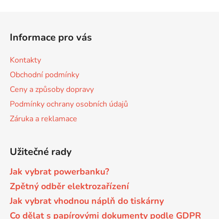
v
Z
ý
á
p
Informace pro vás
p
i
s
a
Kontakty
u
t
Obchodní podmínky
í
Ceny a způsoby dopravy
Podmínky ochrany osobních údajů
Záruka a reklamace
Užitečné rady
Jak vybrat powerbanku?
Zpětný odběr elektrozařízení
Jak vybrat vhodnou náplň do tiskárny
Co dělat s papírovými dokumenty podle GDPR