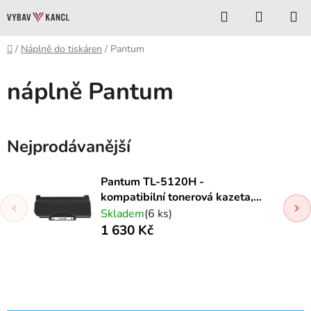
Přejít
Hledat
NÁKUP
na
KOŠÍK
obsah
Domů
/
Náplně do tiskáren
/
Pantum
náplně Pantum
Nejprodávanější
Pantum TL-5120H -
kompatibilní tonerová kazeta,
high kapacita (6.000str.)
Skladem
(6 ks)
1 630 Kč