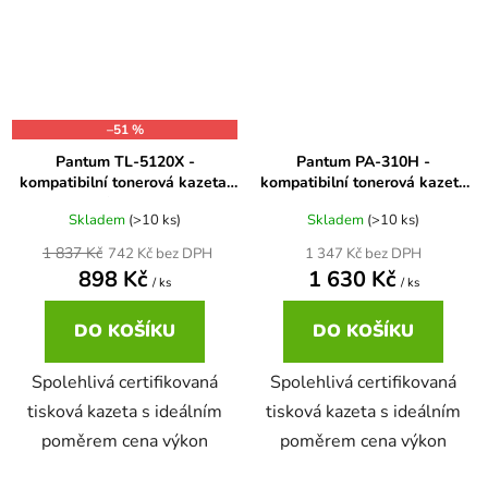
–51 %
Pantum TL-5120X -
Pantum PA-310H -
kompatibilní tonerová kazeta,
kompatibilní tonerová kazeta
XL kapacita (15.000str.)
(6.000str.)
Skladem
(>10 ks)
Skladem
(>10 ks)
1 837 Kč
1 347 Kč bez DPH
742 Kč bez DPH
898 Kč
1 630 Kč
/ ks
/ ks
DO KOŠÍKU
DO KOŠÍKU
Spolehlivá certifikovaná
Spolehlivá certifikovaná
tisková kazeta s ideálním
tisková kazeta s ideálním
poměrem cena výkon
poměrem cena výkon