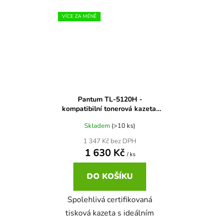
VÍCE ZA MÉNĚ
Pantum TL-5120H -
kompatibilní tonerová kazeta,
high kapacita (6.000str.)
Skladem
(>10 ks)
1 347 Kč bez DPH
1 630 Kč
/ ks
DO KOŠÍKU
Spolehlivá certifikovaná
tisková kazeta s ideálním