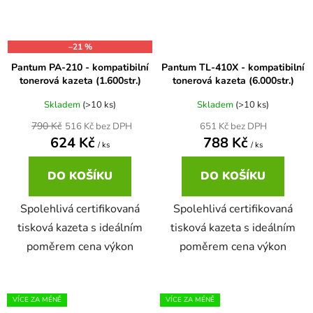
–21 %
Pantum PA-210 - kompatibilní
Pantum TL-410X - kompatibilní
tonerová kazeta (1.600str.)
tonerová kazeta (6.000str.)
Skladem
(>10 ks)
Skladem
(>10 ks)
790 Kč
651 Kč bez DPH
516 Kč bez DPH
624 Kč
788 Kč
/ ks
/ ks
DO KOŠÍKU
DO KOŠÍKU
Spolehlivá certifikovaná
Spolehlivá certifikovaná
tisková kazeta s ideálním
tisková kazeta s ideálním
poměrem cena výkon
poměrem cena výkon
VÍCE ZA MÉNĚ
VÍCE ZA MÉNĚ