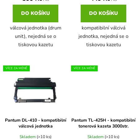
ů
DO KOŠÍKU
DO KOŠÍKU
válcová jednotka (drum
kompatibilní válcivá
unit), nejedná se o
jednotka, nejedná se o
tiskovou kazetu
tiskovou kazetu
VÍCE ZA MÉNĚ
VÍCE ZA MÉNĚ
Pantum DL-410 - kompatibilní
Pantum TL-425H - kompatibilní
válcová jednotka
tonerová kazeta 3000str.
Skladem
(>10 ks)
Skladem
(>10 ks)