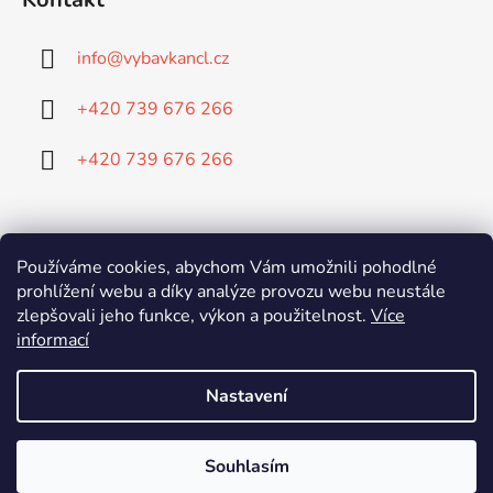
info
@
vybavkancl.cz
+420 739 676 266
+420 739 676 266
Doprava:
Používáme cookies, abychom Vám umožnili pohodlné
prohlížení webu a díky analýze provozu webu neustále
zlepšovali jeho funkce, výkon a použitelnost.
Více
Platba:
informací
Nastavení
Souhlasím
Vytvořil Shoptet