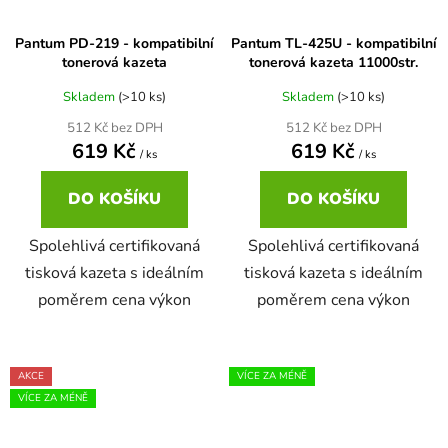
Pantum PD-219 - kompatibilní
Pantum TL-425U - kompatibilní
tonerová kazeta
tonerová kazeta 11000str.
Skladem
(>10 ks)
Skladem
(>10 ks)
512 Kč bez DPH
512 Kč bez DPH
619 Kč
619 Kč
/ ks
/ ks
DO KOŠÍKU
DO KOŠÍKU
Spolehlivá certifikovaná
Spolehlivá certifikovaná
tisková kazeta s ideálním
tisková kazeta s ideálním
poměrem cena výkon
poměrem cena výkon
AKCE
VÍCE ZA MÉNĚ
VÍCE ZA MÉNĚ