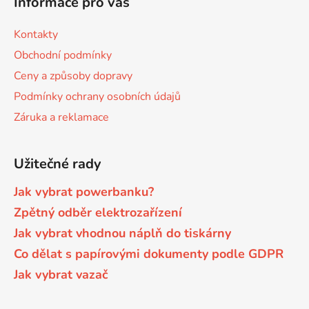
Informace pro vás
p
i
s
a
Kontakty
u
t
Obchodní podmínky
í
Ceny a způsoby dopravy
Podmínky ochrany osobních údajů
Záruka a reklamace
Užitečné rady
Jak vybrat powerbanku?
Zpětný odběr elektrozařízení
Jak vybrat vhodnou náplň do tiskárny
Co dělat s papírovými dokumenty podle GDPR
Jak vybrat vazač