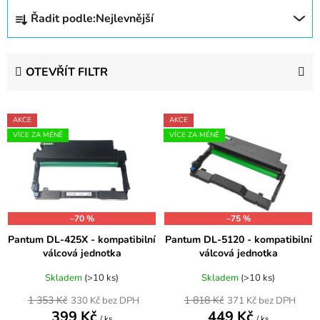
Ř
Řadit podle:
Nejlevnější
a
z
e
OTEVŘÍT FILTR
n
í
V
p
AKCE
AKCE
ý
r
VÍCE ZA MÉNĚ
VÍCE ZA MÉNĚ
p
o
i
d
s
u
p
k
–70 %
–75 %
r
t
Pantum DL-425X - kompatibilní
Pantum DL-5120 - kompatibilní
o
ů
válcová jednotka
válcová jednotka
d
u
Skladem
(>10 ks)
Skladem
(>10 ks)
k
1 353 Kč
1 818 Kč
330 Kč bez DPH
371 Kč bez DPH
399 Kč
449 Kč
t
/ ks
/ ks