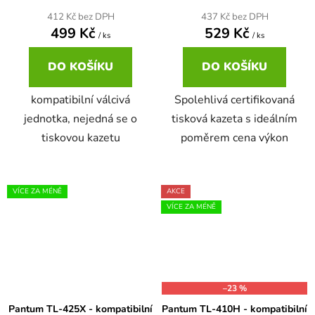
412 Kč bez DPH
437 Kč bez DPH
499 Kč
529 Kč
/ ks
/ ks
DO KOŠÍKU
DO KOŠÍKU
kompatibilní válcivá
Spolehlivá certifikovaná
jednotka, nejedná se o
tisková kazeta s ideálním
tiskovou kazetu
poměrem cena výkon
VÍCE ZA MÉNĚ
AKCE
VÍCE ZA MÉNĚ
–23 %
Pantum TL-425X - kompatibilní
Pantum TL-410H - kompatibilní