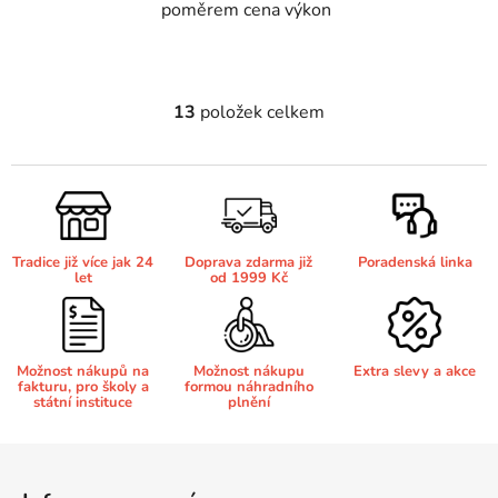
poměrem cena výkon
13
položek celkem
O
v
l
á
d
a
Tradice již více jak 24
Doprava zdarma již
Poradenská linka
c
let
od 1999 Kč
í
p
r
v
Možnost nákupů na
Možnost nákupu
Extra slevy a akce
fakturu, pro školy a
formou náhradního
k
státní instituce
plnění
y
v
Z
ý
á
p