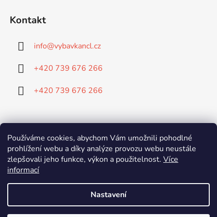
Kontakt
info
@
vybavkancl.cz
+420 739 676 266
+420 739 676 266
Doprava:
Používáme cookies, abychom Vám umožnili pohodlné
prohlížení webu a díky analýze provozu webu neustále
zlepšovali jeho funkce, výkon a použitelnost.
Více
informací
Platba:
Nastavení