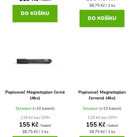
Měrná
38,75 Kč / 1 ks
ů
cena:
DO KOŠÍKU
DO KOŠÍKU
Popisovač Magnetoplan černá
Popisovač Magnetoplan
(4ks)
červená (4ks)
Skladem
(>10 balení)
Skladem
(>10 balení)
128 Kč bez DPH
128 Kč bez DPH
155 Kč
155 Kč
/ balení
/ balení
Měrná
Měrná
38,75 Kč / 1 ks
38,75 Kč / 1 ks