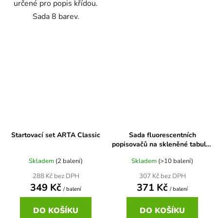
určené pro popis křídou.
Sada 8 barev.
Startovací set ARTA Classic
Sada fluorescentních
popisovačů na skleněné tabule-
4 ks
Skladem
(2 balení)
Skladem
(>10 balení)
288 Kč bez DPH
307 Kč bez DPH
349 Kč
371 Kč
/ balení
/ balení
DO KOŠÍKU
DO KOŠÍKU