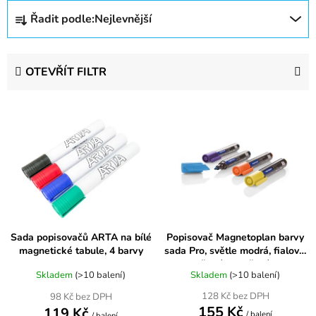
Ř
Řadit podle:
Nejlevnější
a
z
e
OTEVŘÍT FILTR
n
í
V
p
ý
r
p
o
i
d
s
u
p
k
r
t
Sada popisovačů ARTA na bílé
Popisovač Magnetoplan barvy
o
ů
magnetické tabule, 4 barvy
sada Pro, světle modrá, fialová,
d
žlutá, oranžová
u
Skladem
(>10 balení)
Skladem
(>10 balení)
k
128 Kč bez DPH
98 Kč bez DPH
155 Kč
119 Kč
t
/ balení
/ balení