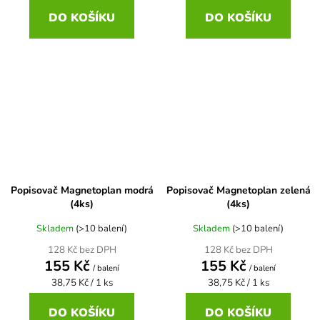
cena:
cena:
DO KOŠÍKU
DO KOŠÍKU
Popisovač Magnetoplan modrá
Popisovač Magnetoplan zelená
(4ks)
(4ks)
Skladem
(>10 balení)
Skladem
(>10 balení)
128 Kč bez DPH
128 Kč bez DPH
155 Kč
155 Kč
/ balení
/ balení
Měrná
Měrná
38,75 Kč / 1 ks
38,75 Kč / 1 ks
cena:
cena:
DO KOŠÍKU
DO KOŠÍKU