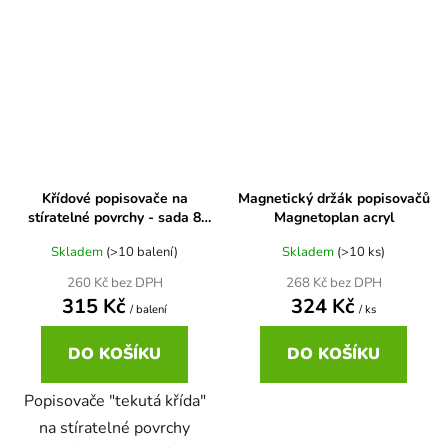
Křídové popisovače na
Magnetický držák popisovačů
stíratelné povrchy - sada 8
Magnetoplan acryl
barev
Skladem
(>10 balení)
Skladem
(>10 ks)
260 Kč bez DPH
268 Kč bez DPH
315 Kč
324 Kč
/ balení
/ ks
DO KOŠÍKU
DO KOŠÍKU
Popisovače "tekutá křída"
na stíratelné povrchy