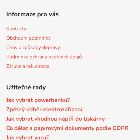
Z
ý
á
p
Informace pro vás
p
i
s
a
Kontakty
u
t
Obchodní podmínky
í
Ceny a způsoby dopravy
Podmínky ochrany osobních údajů
Záruka a reklamace
Užitečné rady
Jak vybrat powerbanku?
Zpětný odběr elektrozařízení
Jak vybrat vhodnou náplň do tiskárny
Co dělat s papírovými dokumenty podle GDPR
Jak vybrat vazač