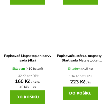
Popisovač Magnetoplan barvy
Popisovače, stěrka, magnety -
sada (4ks)
Start sada Magnetoplan
OPTIMAL
Skladem
(>10 balení)
Skladem
(>10 ks)
132 Kč bez DPH
184 Kč bez DPH
160 Kč
223 Kč
/ balení
/ ks
Měrná
40 Kč / 1 ks
cena:
DO KOŠÍKU
DO KOŠÍKU