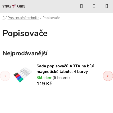
Přejít
Hledat
NÁKUP
na
KOŠÍK
obsah
Domů
/
Prezentační technika
/
Popisovače
Popisovače
Nejprodávanější
Sada popisovačů ARTA na bílé
magnetické tabule, 4 barvy
Skladem
(6 balení)
119 Kč