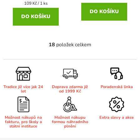
Měrná
109 Kč / 1 ks
cena:
DO KOŠÍKU
DO KOŠÍKU
18
položek celkem
O
v
l
á
d
a
Tradice již více jak 24
Doprava zdarma již
Poradenská linka
c
let
od 1999 Kč
í
p
r
v
Možnost nákupů na
Možnost nákupu
Extra slevy a akce
fakturu, pro školy a
formou náhradního
k
státní instituce
plnění
y
v