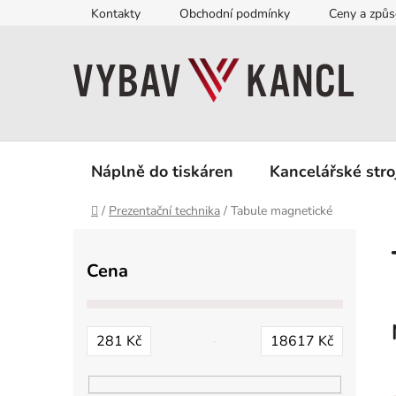
Přejít
Kontakty
Obchodní podmínky
Ceny a způs
na
obsah
Náplně do tiskáren
Kancelářské stro
Domů
/
Prezentační technika
/
Tabule magnetické
P
o
Cena
s
t
r
281
Kč
18617
Kč
a
n