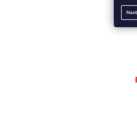
Nast
60x90
80x60
87x57
90x60
260x120