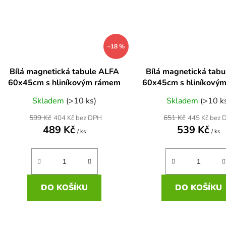
–18 %
Bílá magnetická tabule ALFA
Bílá magnetická tabu
60x45cm s hliníkovým rámem
60x45cm s hliníkový
Skladem
(>10 ks)
Skladem
(>10 k
599 Kč
651 Kč
404 Kč bez DPH
445 Kč bez 
489 Kč
539 Kč
/ ks
/ ks
DO KOŠÍKU
DO KOŠÍKU