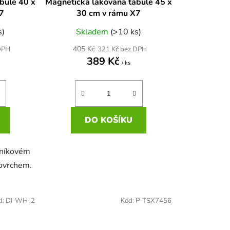
bule 40 x
Magnetická lakovaná tabule 45 x
t
X7
30 cm v rámu X7
ů
s)
Skladem
(>10 ks)
405 Kč
DPH
321 Kč bez DPH
389 Kč
/ ks
DO KOŠÍKU
iníkovém
ovrchem.
d:
DI-WH-2
Kód:
P-TSX7456