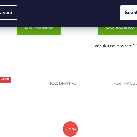
avení
Souh
DO KOŠÍKU
DO KOŠÍKU
záruka na povrch 1
AKCE
Kód:
DI-WH-3
Kód:
MAGB
–19 %