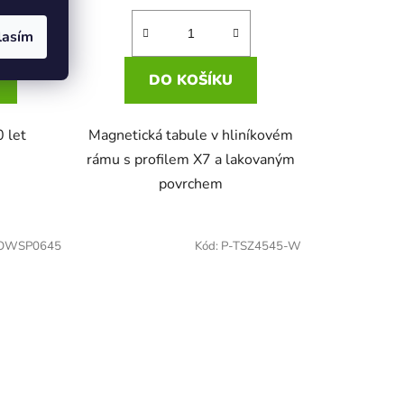
lasím
DO KOŠÍKU
0 let
Magnetická tabule v hliníkovém
rámu s profilem X7 a lakovaným
povrchem
OWSP0645
Kód:
P-TSZ4545-W