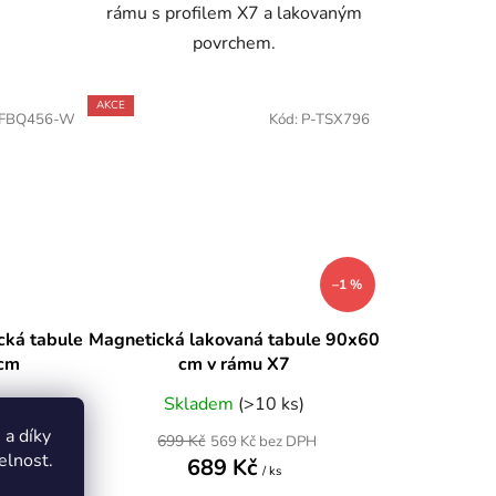
rámu s profilem X7 a lakovaným
povrchem.
AKCE
-FBQ456-W
Kód:
P-TSX796
–1 %
cká tabule
Magnetická lakovaná tabule 90x60
 cm
cm v rámu X7
Skladem
(>10 ks)
a díky
699 Kč
569 Kč bez DPH
elnost.
689 Kč
/ ks