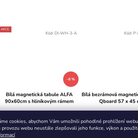
AKCE
Kód:
DI-WH-3-A
Kód:
P
–8 %
Bílá magnetická tabule ALFA
Bílá bezrámová magneti
90x60cm s hliníkovým rámem
Qboard 57 x 45
Skladem
(>10 ks)
Skladem
(4 ks)
áme cookies, abychom Vám umožnili pohodlné prohlížení webu 
706 Kč
569 Kč bez DPH
533 Kč bez DPH
 provozu webu neustále zlepšovali jeho funkce, výkon a použit
645 Kč
688 Kč
/ ks
/ ks
formací