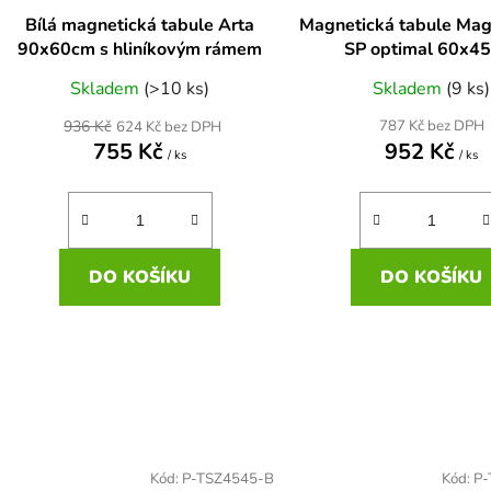
Bílá magnetická tabule Arta
Magnetická tabule Ma
90x60cm s hliníkovým rámem
SP optimal 60x4
Skladem
(>10 ks)
Skladem
(9 ks)
936 Kč
787 Kč bez DPH
624 Kč bez DPH
755 Kč
952 Kč
/ ks
/ ks
DO KOŠÍKU
DO KOŠÍKU
Kód:
P-TSZ4545-B
Kód:
P-