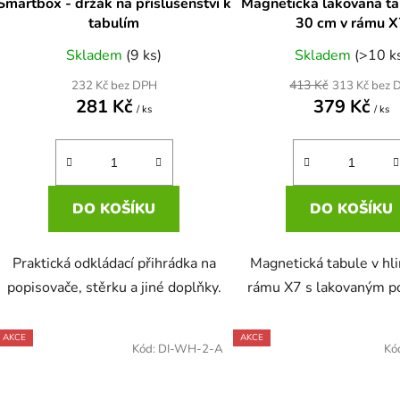
Smartbox - držák na příslušenství k
Magnetická lakovaná ta
u
tabulím
30 cm v rámu 
k
Skladem
(9 ks)
Skladem
(>10 k
t
ů
413 Kč
232 Kč bez DPH
313 Kč bez 
281 Kč
379 Kč
/ ks
/ ks
DO KOŠÍKU
DO KOŠÍKU
Praktická odkládací přihrádka na
Magnetická tabule v hl
popisovače, stěrku a jiné doplňky.
rámu X7 s lakovaným p
AKCE
AKCE
Kód:
DI-WH-2-A
Kó