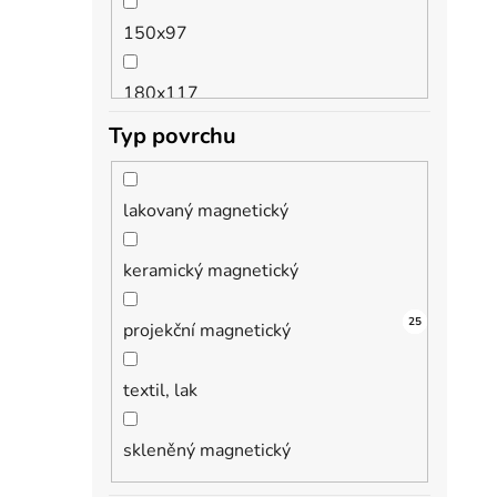
150x97
180x117
Typ povrchu
180x120
lakovaný magnetický
180x90
keramický magnetický
200x100
36
22
25
4
2
projekční magnetický
200x120
textil, lak
200x97
skleněný magnetický
240x120