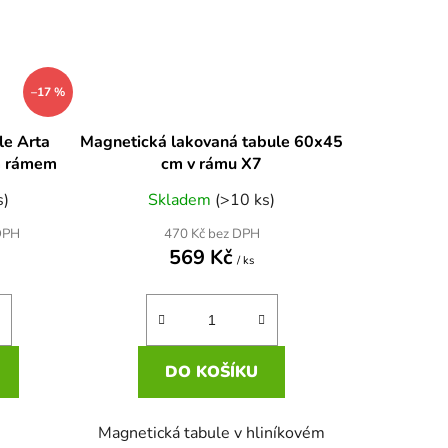
–17 %
le Arta
Magnetická lakovaná tabule 60x45
m rámem
cm v rámu X7
s)
Skladem
(>10 ks)
470 Kč bez DPH
DPH
569 Kč
/ ks
DO KOŠÍKU
Magnetická tabule v hliníkovém