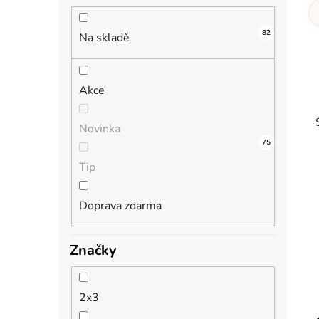
n
í
82
p
Na skladě
a
n
Akce
e
l
Novinka
25
75
0
0
Tip
Doprava zdarma
i
Značky
2x3