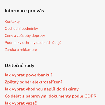
s
Z
u
á
Informace pro vás
p
a
Kontakty
t
Obchodní podmínky
í
Ceny a způsoby dopravy
Podmínky ochrany osobních údajů
Záruka a reklamace
Užitečné rady
Jak vybrat powerbanku?
Zpětný odběr elektrozařízení
Jak vybrat vhodnou náplň do tiskárny
Co dělat s papírovými dokumenty podle GDPR
Jak vybrat vazač