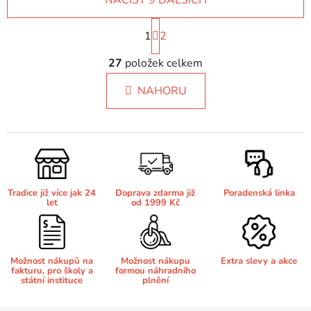
NAČÍST 9 DALŠÍCH
S
1
t
2
r
O
á
27
položek celkem
v
n
l
k
NAHORU
á
o
d
v
a
á
c
n
í
í
p
r
Tradice již více jak 24
Doprava zdarma již
Poradenská linka
v
let
od 1999 Kč
k
y
v
Možnost nákupů na
Možnost nákupu
Extra slevy a akce
ý
fakturu, pro školy a
formou náhradního
p
státní instituce
plnění
i