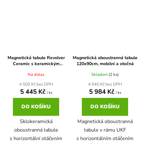
Magnetická tabule Revolver
Magnetická oboustranná tabule
Ceramic s keramickým
120x90cm, mobilní a otočná
povrchem 120 x 100 cm
Na dotaz
Skladem
(2 ks)
4 500 Kč bez DPH
4 945 Kč bez DPH
5 445 Kč
5 984 Kč
/ ks
/ ks
DO KOŠÍKU
DO KOŠÍKU
Sklokeramická
Magnetická oboustranná
oboustranná tabule
tabule v rámu UKF
s horizontální otáčením
s horizontálním otáčením