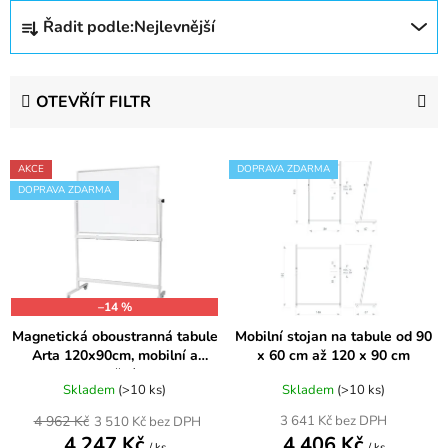
Ř
Řadit podle:
Nejlevnější
a
z
e
OTEVŘÍT FILTR
n
í
V
p
AKCE
DOPRAVA ZDARMA
ý
r
DOPRAVA ZDARMA
p
o
i
d
s
u
p
k
–14 %
r
t
Magnetická oboustranná tabule
Mobilní stojan na tabule od 90
o
ů
Arta 120x90cm, mobilní a
x 60 cm až 120 x 90 cm
d
otočná
u
Skladem
(>10 ks)
Skladem
(>10 ks)
k
4 962 Kč
3 641 Kč bez DPH
3 510 Kč bez DPH
4 247 Kč
4 406 Kč
t
/ ks
/ ks