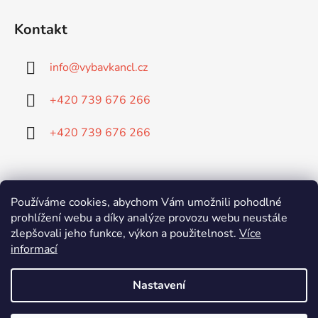
Kontakt
info
@
vybavkancl.cz
+420 739 676 266
+420 739 676 266
Doprava:
Používáme cookies, abychom Vám umožnili pohodlné
prohlížení webu a díky analýze provozu webu neustále
zlepšovali jeho funkce, výkon a použitelnost.
Více
informací
Platba:
Nastavení