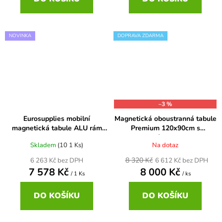
NOVINKA
DOPRAVA ZDARMA
–3 %
Eurosupplies mobilní
Magnetická oboustranná tabule
magnetická tabule ALU rám
Premium 120x90cm s
150x100
lakovaným povrchem
Skladem
(10 1 Ks)
Na dotaz
8 320 Kč
6 263 Kč bez DPH
6 612 Kč bez DPH
7 578 Kč
8 000 Kč
/ 1 Ks
/ ks
DO KOŠÍKU
DO KOŠÍKU