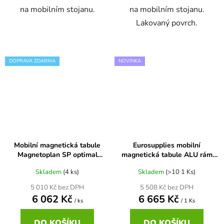
na mobilním stojanu.
na mobilním stojanu.
Lakovaný povrch.
DOPRAVA ZDARMA
NOVINKA
Mobilní magnetická tabule
Eurosupplies mobilní
Magnetoplan SP optimal
magnetická tabule ALU rám
120x90 cm
120x90
Skladem
(4 ks)
Skladem
(>10 1 Ks)
5 010 Kč bez DPH
5 508 Kč bez DPH
6 062 Kč
6 665 Kč
/ ks
/ 1 Ks
DO KOŠÍKU
DO KOŠÍKU