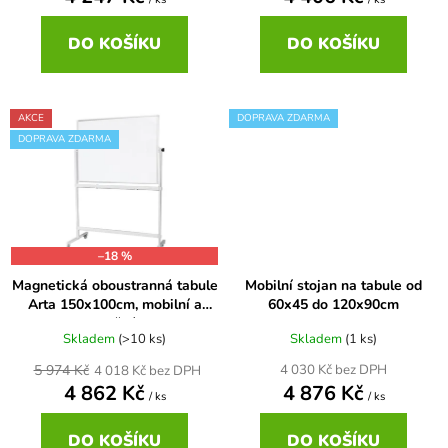
ů
DO KOŠÍKU
DO KOŠÍKU
AKCE
DOPRAVA ZDARMA
DOPRAVA ZDARMA
–18 %
Magnetická oboustranná tabule
Mobilní stojan na tabule od
Arta 150x100cm, mobilní a
60x45 do 120x90cm
otočná
Skladem
(>10 ks)
Skladem
(1 ks)
5 974 Kč
4 030 Kč bez DPH
4 018 Kč bez DPH
4 862 Kč
4 876 Kč
/ ks
/ ks
DO KOŠÍKU
DO KOŠÍKU