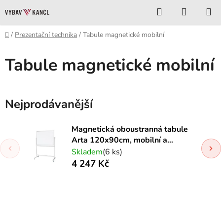
Přejít
Hledat
NÁKUP
na
KOŠÍK
obsah
Domů
/
Prezentační technika
/
Tabule magnetické mobilní
Tabule magnetické mobilní
Nejprodávanější
Magnetická oboustranná tabule
Arta 120x90cm, mobilní a
otočná
Skladem
(6 ks)
4 247 Kč