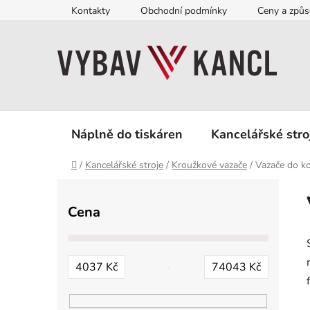
Přejít
Kontakty
Obchodní podmínky
Ceny a způs
na
obsah
Náplně do tiskáren
Kancelářské stro
Domů
/
Kancelářské stroje
/
Kroužkové vazače
/
Vazače do k
P
o
Cena
s
t
r
4037
Kč
74043
Kč
a
n