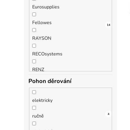
Eurosupplies
Fellowes
14
4
4
3
3
1
RAYSON
RECOsystems
RENZ
Pohon děrování
elektricky
21
4
4
ručně