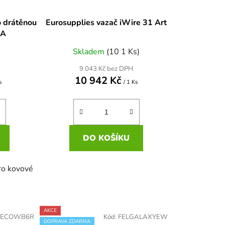
o drátěnou
Eurosupplies vazač iWire 31 Art
5A
Skladem
(10 1 Ks)
9 043 Kč bez DPH
10 942 Kč
s
/ 1 Ks
DO KOŠÍKU
pro kovové
AKCE
RECOWB6R
Kód:
FELGALAXYEW
DOPRAVA ZDARMA