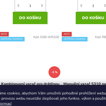
DO KOŠÍKU
DO KOŠÍKU
AKCE
AKCE
Kód:
DSB-WR200
Kód:
RB
DOPRAVA ZDARMA
DOPRAVA ZDARMA
–5 %
Kombinovaný vazač pro drátěnou
Manuální vazač S310 na
vazbu DSB WR 200
vazbu 3:1
áme cookies, abychom Vám umožnili pohodlné prohlížení webu 
Skladem
(6 ks)
Skladem
(1 ks)
 provozu webu neustále zlepšovali jeho funkce, výkon a použit
formací
8 784 Kč
10 013 Kč
6 860 Kč bez DPH
7 347 Kč b