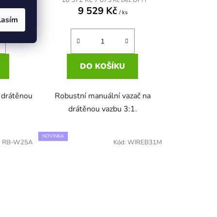
9 529 Kč
/ ks
lasím
DO KOŠÍKU
 drátěnou
Robustní manuální vazač na
drátěnou vazbu 3:1.
NOVINKA
:
RB-W25A
Kód:
WIREB31M