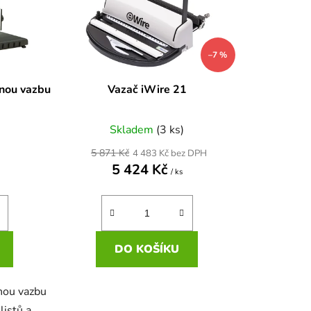
r
o
d
–7 %
u
k
ěnou vazbu
Vazač iWire 21
t
ů
Skladem
(3 ks)
5 871 Kč
4 483 Kč bez DPH
5 424 Kč
/ ks
DO KOŠÍKU
nou vazbu
listů a