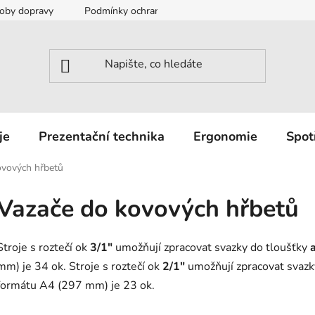
oby dopravy
Podmínky ochrany osobních údajů
Záruka a r
je
Prezentační technika
Ergonomie
Spot
ovových hřbetů
Vazače do kovových hřbetů
Stroje s roztečí ok
3/1"
umožňují zpracovat svazky do tloušťky
mm) je 34 ok. Stroje s roztečí ok
2/1"
umožňují zpracovat svazk
formátu A4 (297 mm) je 23 ok.