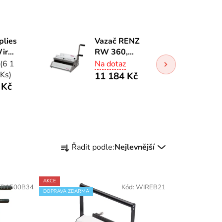
plies
Vazač RENZ
Wire
RW 360,
drátěná
(6 1
Na dotaz
vazba 3:1
Ks)
11 184 Kč
 Kč
Ř
Řadit podle:
Nejlevnější
a
z
e
AKCE
TD1500B34
Kód:
WIREB21
n
DOPRAVA ZDARMA
í
p