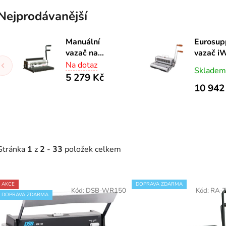
Nejprodávanější
Manuální
Eurosup
vazač na
vazač i
drátěnou
31 Art
Na dotaz
Skladem
vazbu
5 279 Kč
TD1500
10 942
Stránka
1
z
2
-
33
položek celkem
V
AKCE
DOPRAVA ZDARMA
ý
Kód:
DSB-WR150
Kód:
RA-
DOPRAVA ZDARMA
p