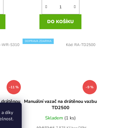
DO KOŠÍKU
DOPRAVA ZDARMA
-WR-S310
Kód:
RA-TD2500
–11 %
–9 %
 drátěnou
Manuální vazač na drátěnou vazbu
TD2500
a díky
Skladem
(1 ks)
elnost.
10 572 Kč
ez DPH
7 875 Kč bez DPH