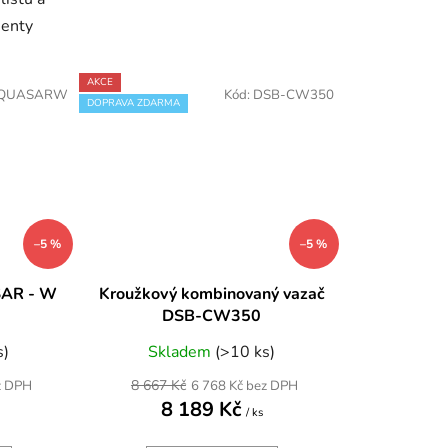
menty
AKCE
LQUASARW
Kód:
DSB-CW350
DOPRAVA ZDARMA
–5 %
–5 %
SAR - W
Kroužkový kombinovaný vazač
DSB-CW350
s)
Skladem
(>10 ks)
8 667 Kč
z DPH
6 768 Kč bez DPH
8 189 Kč
/ ks