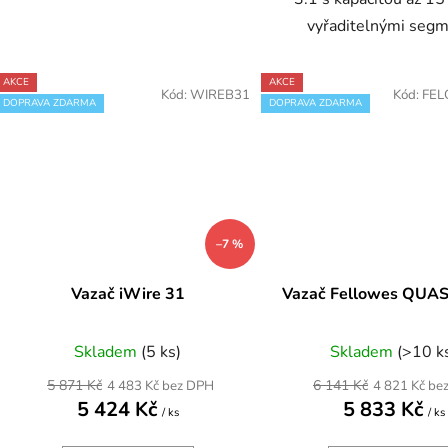
vyřaditelnými seg
AKCE
AKCE
Kód:
WIREB31
Kód:
FE
DOPRAVA ZDARMA
DOPRAVA ZDARMA
–7 %
Vazač iWire 31
Vazač Fellowes QUA
Skladem
(5 ks)
Skladem
(>10 k
5 871 Kč
6 141 Kč
4 483 Kč bez DPH
4 821 Kč be
5 424 Kč
5 833 Kč
/ ks
/ ks