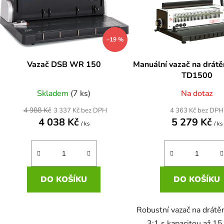
s
p
r
–19 %
o
d
Vazač DSB WR 150
Manuální vazač na drát
u
TD1500
k
Skladem
(7 ks)
Na dotaz
t
ů
4 988 Kč
4 363 Kč bez DPH
3 337 Kč bez DPH
4 038 Kč
5 279 Kč
/ ks
/ ks
DO KOŠÍKU
DO KOŠÍKU
Robustní vazač na drátě
3:1 s kapacitou až 15 