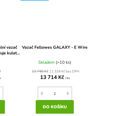
lní vazač
Vazač Fellowes GALAXY - E Wire
uje kulaté
Skladem
(>10 ks)
13 748 Kč
H
11 334 Kč bez DPH
13 714 Kč
s
/ ks
DO KOŠÍKU