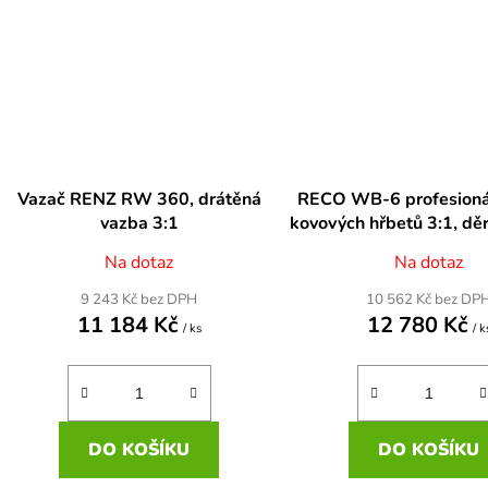
Vazač RENZ RW 360, drátěná
RECO WB-6 profesioná
vazba 3:1
kovových hřbetů 3:1, děr
otvory
Na dotaz
Na dotaz
9 243 Kč bez DPH
10 562 Kč bez DP
11 184 Kč
12 780 Kč
/ ks
/ k
DO KOŠÍKU
DO KOŠÍKU