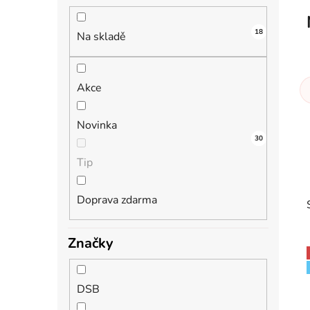
n
í
18
p
Na skladě
a
n
Akce
e
l
Novinka
10
30
1
0
Tip
Doprava zdarma
Značky
DSB
i