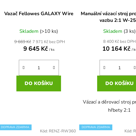
Vazač Fellowes GALAXY Wire
Manuální vázací stroj pr
vazbu 2:1 W-2
Skladem
(>10 ks)
Skladem
(3 ks)
9 669 Kč
8 400 Kč bez DPH
7 971 Kč bez DPH
9 645 Kč
10 164 Kč
/ ks
/ k
DO KOŠÍKU
DO KOŠÍKU
Vázací a děrovací stroj 
hřbety 2:1
DOPRAVA ZDARMA
DOPRAVA ZDARMA
Kód:
RENZ-RW360
Kód: