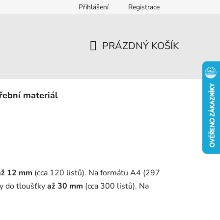
Přihlášení
Registrace
eklamace
PRÁZDNÝ KOŠÍK
NÁKUPNÍ
KOŠÍK
řební materiál
až
12 mm
(cca 120 listů). Na formátu A4 (297
y do tloušťky
až
30 mm
(cca 300 listů). Na