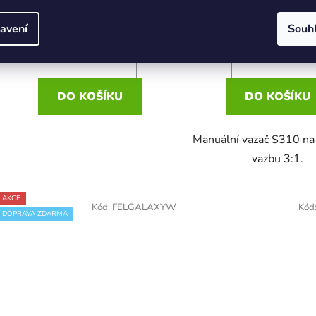
8 300 Kč
8 890 Kč
/ ks
/ ks
avení
Souh
DO KOŠÍKU
DO KOŠÍKU
Manuální vazač S310 na
vazbu 3:1.
AKCE
Kód:
FELGALAXYW
Kód
DOPRAVA ZDARMA