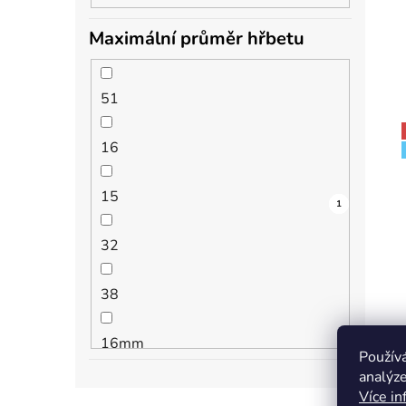
Maximální průměr hřbetu
51
16
15
2
5
1
1
1
8
2
1
32
38
16mm
Použív
analýze
38mm
Více in