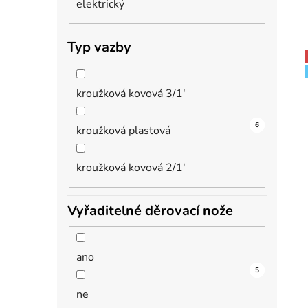
elektrický
Typ vazby
kroužková kovová 3/1'
21
2
6
kroužková plastová
kroužková kovová 2/1'
Vyřaditelné děrovací nože
ano
18
5
ne