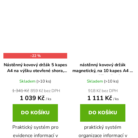
–22 %
Nástěnný kovový držák 5 kapes
nástěnný kovový držák
A4 na výšku otevřené shora,
magnetický, na 10 kapes A4 n.
mix barev
A3 na šířku, šedý
Skladem
(>10 ks)
Skladem
(>10 ks)
1 341 Kč
918 Kč bez DPH
859 Kč bez DPH
1 039 Kč
1 111 Kč
/ ks
/ ks
DO KOŠÍKU
DO KOŠÍKU
Praktický systém pro
praktický systém
evidence informací v
organizace informací v