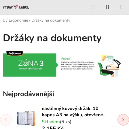
Přejít
Hledat
NÁKUP
na
KOŠÍK
obsah
Domů
/
Ergonomie
/
Držáky na dokumenty
Držáky na dokumenty
Nejprodávanější
nástěnný kovový držák, 10
kapes A3 na výšku, otevřené
shora, modré
Skladem
(6 ks)
2 155 Kč