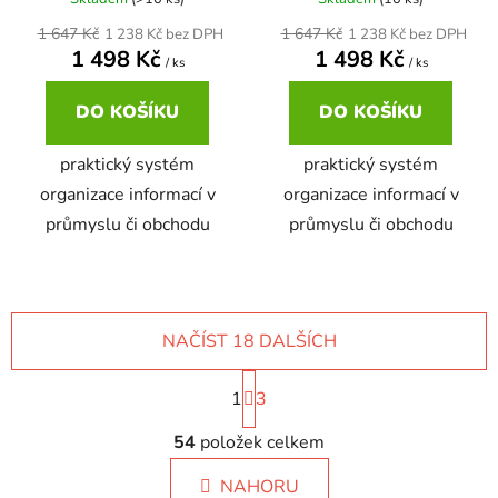
1 647 Kč
1 647 Kč
1 238 Kč bez DPH
1 238 Kč bez DPH
1 498 Kč
1 498 Kč
/ ks
/ ks
DO KOŠÍKU
DO KOŠÍKU
praktický systém
praktický systém
organizace informací v
organizace informací v
průmyslu či obchodu
průmyslu či obchodu
NAČÍST 18 DALŠÍCH
S
1
t
3
r
O
á
54
položek celkem
v
n
l
k
NAHORU
á