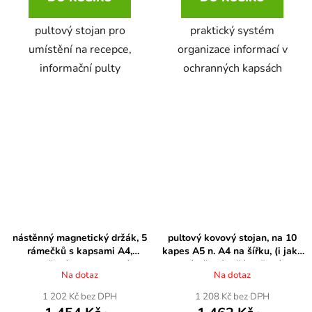
pultový stojan pro
praktický systém
umístění na recepce,
organizace informací v
informační pulty
ochranných kapsách
nástěnný magnetický držák, 5
pultový kovový stojan, na 10
rámečků s kapsami A4,
kapes A5 n. A4 na šířku, (i jako
otevřené shora, modré
nástěnný držák), šedá
Na dotaz
Na dotaz
1 202 Kč bez DPH
1 208 Kč bez DPH