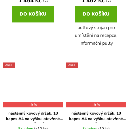
1 454 Kč
1 462 Kč
/ ks
/ ks
DO KOŠÍKU
DO KOŠÍKU
pultový stojan pro
umístění na recepce,
informační pulty
AKCE
AKCE
–9 %
–9 %
nástěnný kovový držák, 10
nástěnný kovový držák, 10
kapes A4 na výšku, otevřené
kapes A4 na výšku, otevřené
shora, černé
shora, červené
Skladem
(>10 ks)
Skladem
(10 ks)