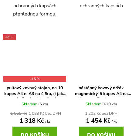
ochranných kapsách
ochranných kapsách
přehlednou formou.
AKCE
–15 %
pultový kovový stojan, na 10
nástěnný kovový držák
kapes A4 n. A3 na šířku, (i jako
magnetický, 5 kapes A4 na
nástěnný držák), šedá
výšku, otevřené shora, mix
Skladem
(6 ks)
Skladem
(>10 ks)
barev
1 555 Kč
1 202 Kč bez DPH
1 089 Kč bez DPH
1 318 Kč
1 454 Kč
/ ks
/ ks
DO KOŠÍKU
DO KOŠÍKU