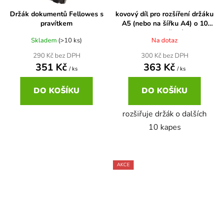
Držák dokumentů Fellowes s
kovový díl pro rozšíření držáku
pravítkem
A5 (nebo na šířku A4) o 10
kapes, šedý
Skladem
(>10 ks)
Na dotaz
290 Kč bez DPH
300 Kč bez DPH
351 Kč
363 Kč
/ ks
/ ks
DO KOŠÍKU
DO KOŠÍKU
rozšiřuje držák o dalších
10 kapes
AKCE