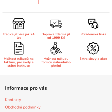
o
d
v
a
á
c
n
í
í
p
r
Tradice již více jak 24
Doprava zdarma již
Poradenská linka
v
let
od 1999 Kč
k
y
v
Možnost nákupů na
Možnost nákupu
Extra slevy a akce
ý
fakturu, pro školy a
formou náhradního
p
státní instituce
plnění
i
s
Z
u
á
Informace pro vás
p
a
Kontakty
t
Obchodní podmínky
í