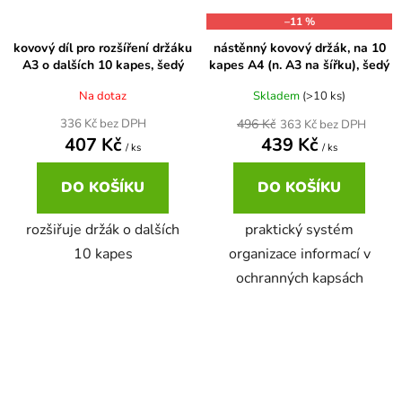
–11 %
kovový díl pro rozšíření držáku
nástěnný kovový držák, na 10
A3 o dalších 10 kapes, šedý
kapes A4 (n. A3 na šířku), šedý
Na dotaz
Skladem
(>10 ks)
496 Kč
336 Kč bez DPH
363 Kč bez DPH
407 Kč
439 Kč
/ ks
/ ks
DO KOŠÍKU
DO KOŠÍKU
rozšiřuje držák o dalších
praktický systém
10 kapes
organizace informací v
ochranných kapsách