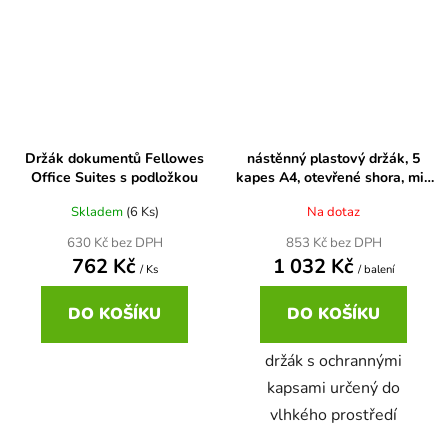
Držák dokumentů Fellowes
nástěnný plastový držák, 5
Office Suites s podložkou
kapes A4, otevřené shora, mix
barev
Skladem
(6 Ks)
Na dotaz
630 Kč bez DPH
853 Kč bez DPH
762 Kč
1 032 Kč
/ Ks
/ balení
DO KOŠÍKU
DO KOŠÍKU
držák s ochrannými
kapsami určený do
vlhkého prostředí