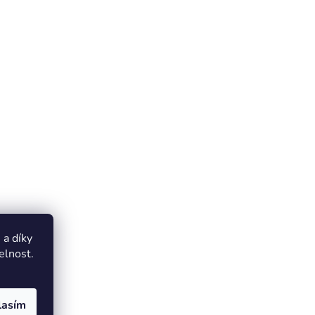
a díky
elnost.
lasím