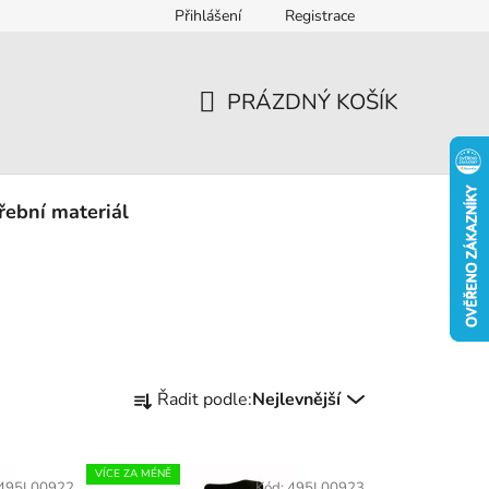
Přihlášení
Registrace
eklamace
PRÁZDNÝ KOŠÍK
NÁKUPNÍ
KOŠÍK
řební materiál
Ř
Řadit podle:
Nejlevnější
a
z
e
VÍCE ZA MÉNĚ
495L00922
Kód:
495L00923