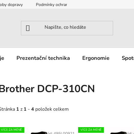
oby dopravy
Podmínky ochrany osobních údajů
Záruka a r
je
Prezentační technika
Ergonomie
Spot
Brother DCP-310CN
Stránka
1
z
1
-
4
položek celkem
V
VÍCE ZA MÉNĚ
VÍCE ZA MÉNĚ
Kód:
495L00921
Kód: