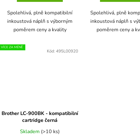
Spolehlivá, plně kompatibilní
Spolehlivá, plně komp
inkoustová náplň s výborným
inkoustová náplň s v
poměrem ceny a kvality
poměrem ceny a kv
VÍCE ZA MÉNĚ
Kód:
495L00920
Brother LC-900BK - kompatibilní
cartridge černá
Skladem
(>10 ks)