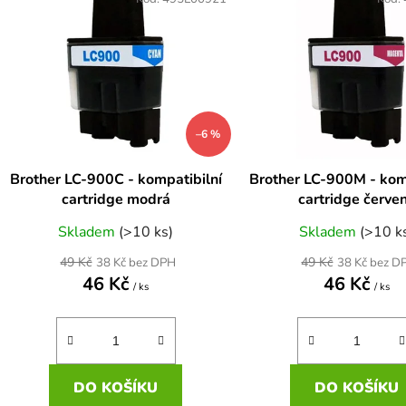
ý
p
s
p
r
–6 %
o
d
Brother LC-900C - kompatibilní
Brother LC-900M - kom
u
cartridge modrá
cartridge červe
k
Skladem
(>10 ks)
Skladem
(>10 k
t
ů
49 Kč
49 Kč
38 Kč bez DPH
38 Kč bez D
46 Kč
46 Kč
/ ks
/ ks
DO KOŠÍKU
DO KOŠÍKU