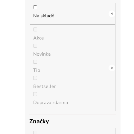
n
í
4
i
p
Na skladě
a
n
Akce
e
l
Novinka
0
0
0
0
0
Tip
Bestseller
Doprava zdarma
Značky