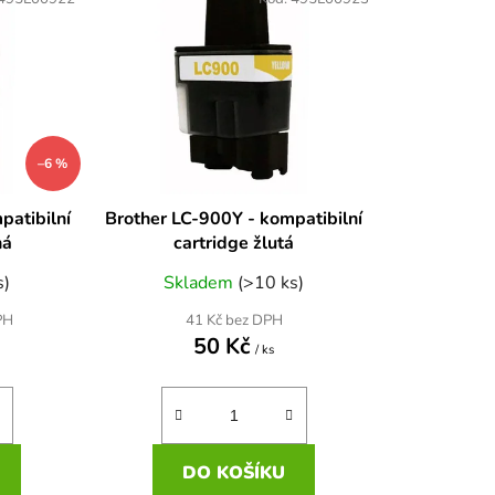
n
í
p
r
o
d
–6 %
u
k
patibilní
Brother LC-900Y - kompatibilní
t
ná
cartridge žlutá
ů
s)
Skladem
(>10 ks)
41 Kč bez DPH
PH
50 Kč
/ ks
DO KOŠÍKU