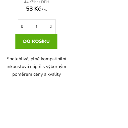
44 Kč bez DPH
53 Kč
/ ks
DO KOŠÍKU
Spolehlivá, plně kompatibilní
inkoustová náplň s výborným
poměrem ceny a kvality
O
v
l
á
d
a