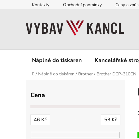
Přejít
Kontakty
Obchodní podmínky
Ceny a způs
na
obsah
Náplně do tiskáren
Kancelářské stro
Domů
/
Náplně do tiskáren
/
Brother
/
Brother DCP-310CN
P
o
Cena
s
t
r
46
Kč
53
Kč
a
n