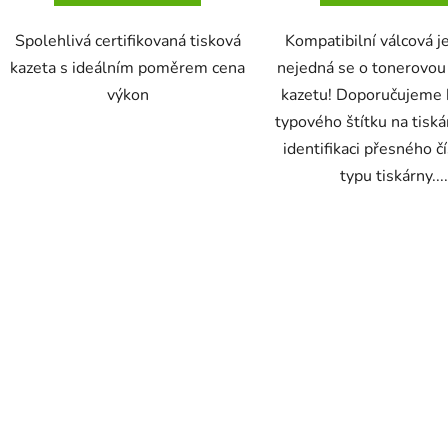
Spolehlivá certifikovaná tisková
Kompatibilní válcová j
kazeta s ideálním poměrem cena
nejedná se o tonerovou
výkon
kazetu! Doporučujeme 
typového štítku na tiská
identifikaci přesného č
typu tiskárny....
O
v
l
á
d
a
c
í
p
r