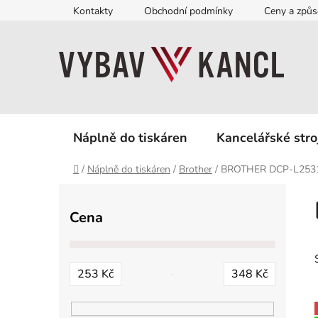
Přejít
Kontakty
Obchodní podmínky
Ceny a způs
na
obsah
Náplně do tiskáren
Kancelářské stro
Domů
/
Náplně do tiskáren
/
Brother
/
BROTHER DCP-L25
P
o
Cena
s
t
r
253
Kč
348
Kč
a
n