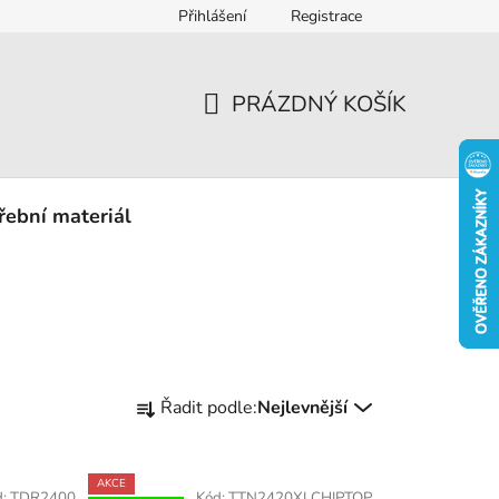
Přihlášení
Registrace
eklamace
PRÁZDNÝ KOŠÍK
NÁKUPNÍ
KOŠÍK
řební materiál
Ř
Řadit podle:
Nejlevnější
a
z
e
AKCE
d:
TDR2400
Kód:
TTN2420XLCHIPTOP