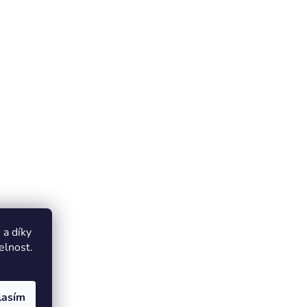
a díky
elnost.
lasím