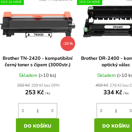
ý
VÍCE ZA MÉNĚ
VÍCE ZA MÉNĚ
p
s
p
r
–23 %
o
d
Brother TN-2420 - kompatibilní
Brother DR-2400 - kom
u
černý toner s čipem (3000str.)
optický válec
k
Skladem
(>10 ks)
Skladem
(>10 k
t
ů
332 Kč
459 Kč
209 Kč bez DPH
276 Kč bez 
253 Kč
334 Kč
/ ks
/ ks
DO KOŠÍKU
DO KOŠÍKU