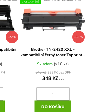
n
VÍCE ZA MÉNĚ
í
p
r
o
d
–27 %
–35 %
u
k
patibilní
Brother TN-2420 XXL -
t
kompatibilní černý toner Topprint s
ů
čipem (6000str.)
s)
Skladem
(>10 ks)
543 Kč
DPH
288 Kč bez DPH
348 Kč
/ ks
DO KOŠÍKU