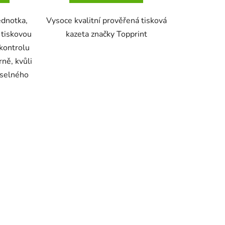
ednotka,
Vysoce kvalitní prověřená tisková
 tiskovou
kazeta značky Topprint
kontrolu
rně, kvůli
íselného