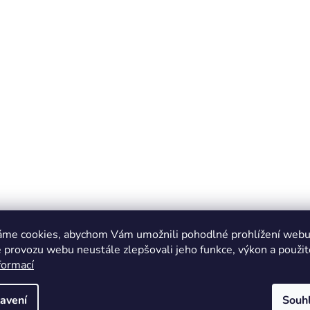
áme cookies, abychom Vám umožnili pohodlné prohlížení webu 
 provozu webu neustále zlepšovali jeho funkce, výkon a použit
formací
avení
Souh