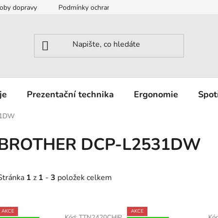
oby dopravy
Podmínky ochrany osobních údajů
Záruka a r
je
Prezentační technika
Ergonomie
Spot
31DW
BROTHER DCP-L2531DW
Stránka
1
z
1
-
3
položek celkem
V
AKCE
AKCE
Kód:
TTN2420CHIP
Kó