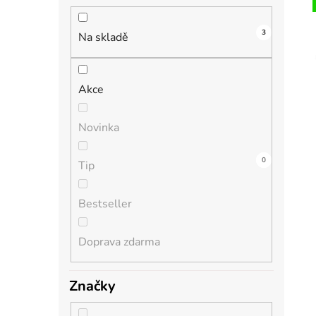
n
í
3
i
p
Na skladě
a
n
Akce
e
l
Novinka
3
0
0
0
0
Tip
Bestseller
Doprava zdarma
Značky