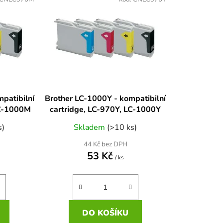
n
í
p
r
o
d
u
k
patibilní
Brother LC-1000Y - kompatibilní
t
LC-1000M
cartridge, LC-970Y, LC-1000Y
ů
s)
Skladem
(>10 ks)
44 Kč bez DPH
53 Kč
/ ks
DO KOŠÍKU