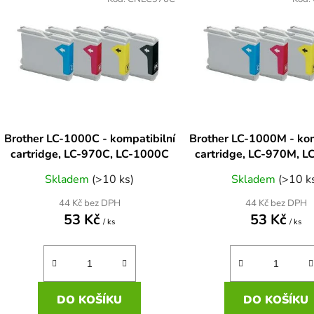
ý
p
s
p
r
o
d
Brother LC-1000C - kompatibilní
Brother LC-1000M - kom
u
cartridge, LC-970C, LC-1000C
cartridge, LC-970M, 
k
Skladem
(>10 ks)
Skladem
(>10 k
t
ů
44 Kč bez DPH
44 Kč bez DPH
53 Kč
53 Kč
/ ks
/ ks
DO KOŠÍKU
DO KOŠÍKU