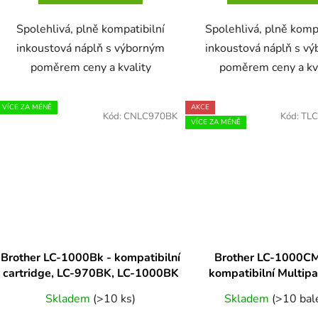
Spolehlivá, plně kompatibilní
Spolehlivá, plně komp
inkoustová náplň s výborným
inkoustová náplň s v
poměrem ceny a kvality
poměrem ceny a kv
VÍCE ZA MÉNĚ
AKCE
Kód:
CNLC970BK
Kód:
TL
VÍCE ZA MÉNĚ
Brother LC-1000Bk - kompatibilní
Brother LC-1000C
cartridge, LC-970BK, LC-1000BK
kompatibilní Multipa
970CMYK, LC-1000CMY
Skladem
(>10 ks)
Skladem
(>10 bal