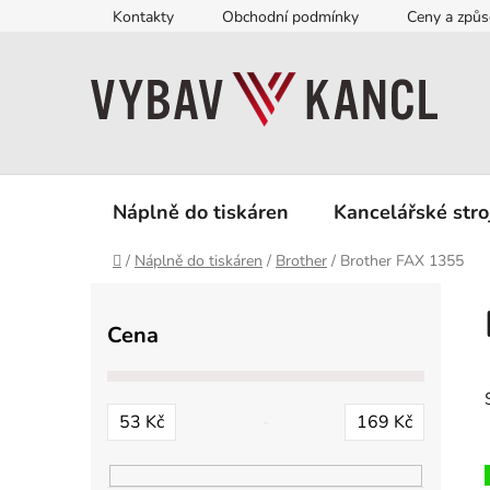
Přejít
Kontakty
Obchodní podmínky
Ceny a způs
na
obsah
Náplně do tiskáren
Kancelářské stro
Domů
/
Náplně do tiskáren
/
Brother
/
Brother FAX 1355
P
o
Cena
s
t
r
53
Kč
169
Kč
a
n