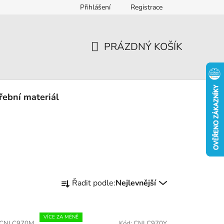
Přihlášení
Registrace
eklamace
PRÁZDNÝ KOŠÍK
NÁKUPNÍ
KOŠÍK
řební materiál
Ř
Řadit podle:
Nejlevnější
a
z
e
VÍCE ZA MÉNĚ
CNLC970M
Kód:
CNLC970Y