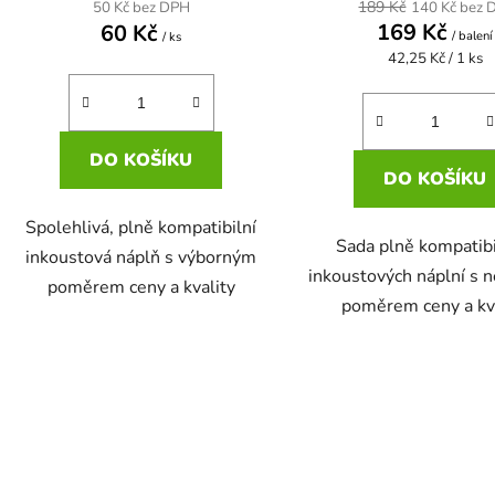
189 Kč
50 Kč bez DPH
140 Kč bez 
169 Kč
60 Kč
/ balení
/ ks
Měrná
42,25 Kč / 1 ks
cena:
DO KOŠÍKU
DO KOŠÍKU
Spolehlivá, plně kompatibilní
Sada plně kompatibi
inkoustová náplň s výborným
inkoustových náplní s 
poměrem ceny a kvality
poměrem ceny a kv
O
v
l
á
d