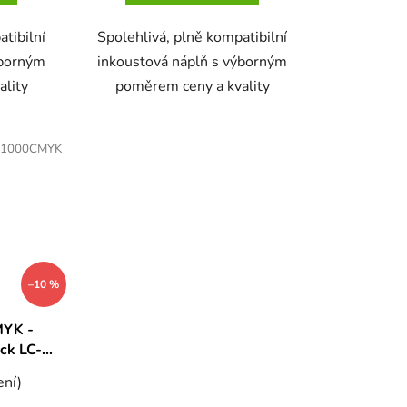
atibilní
Spolehlivá, plně kompatibilní
ýborným
inkoustová náplň s výborným
ality
poměrem ceny a kvality
C1000CMYK
–10 %
MYK -
ck LC-
K 4barvy
ení)