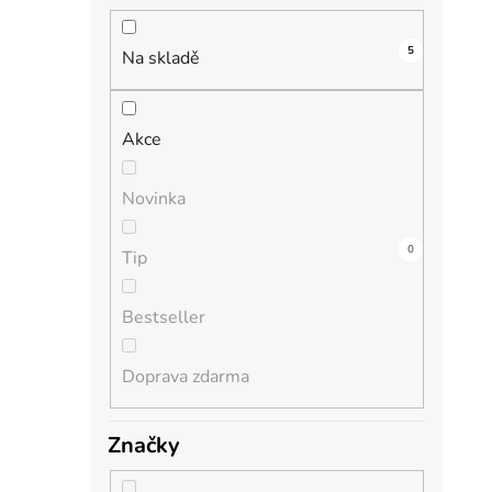
n
í
5
i
p
Na skladě
a
n
Akce
e
l
Novinka
1
0
0
0
0
Tip
Bestseller
Doprava zdarma
Značky