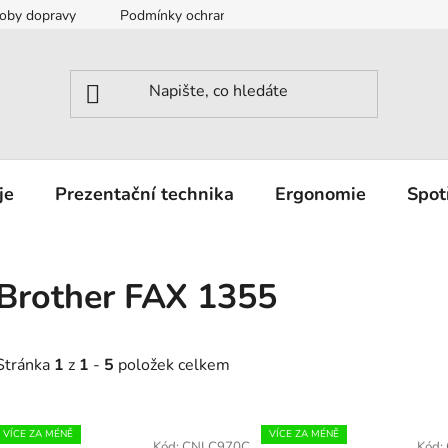
oby dopravy
Podmínky ochrany osobních údajů
Záruka a r
je
Prezentační technika
Ergonomie
Spot
Brother FAX 1355
Stránka
1
z
1
-
5
položek celkem
V
VÍCE ZA MÉNĚ
VÍCE ZA MÉNĚ
Kód:
CNLC970C
Kód: