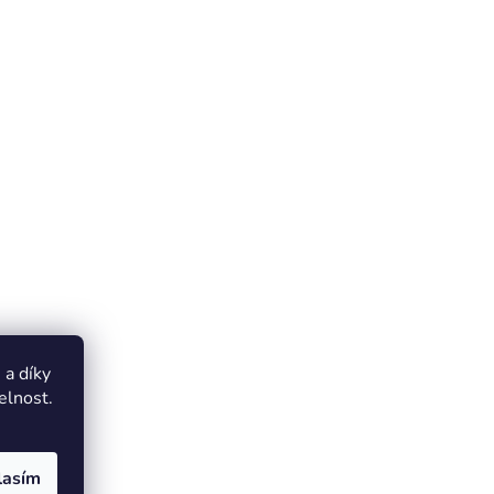
a díky
elnost.
lasím