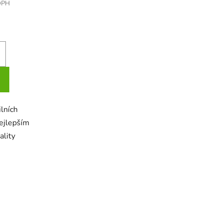
DPH
lních
nejlepším
ality