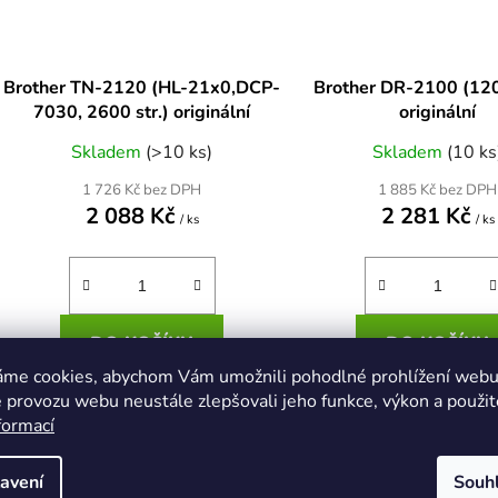
Brother TN-2120 (HL-21x0,DCP-
Brother DR-2100 (120
7030, 2600 str.) originální
originální
Skladem
(>10 ks)
Skladem
(10 ks
1 726 Kč bez DPH
1 885 Kč bez DPH
2 088 Kč
2 281 Kč
/ ks
/ ks
DO KOŠÍKU
DO KOŠÍKU
áme cookies, abychom Vám umožnili pohodlné prohlížení webu 
 provozu webu neustále zlepšovali jeho funkce, výkon a použit
Brother TN-2120 (HL-
Originální válcová je
formací
21x0,DCP-7030, 2600 str.)
nejedná se o tonerovou 
kazetu!
avení
Souh