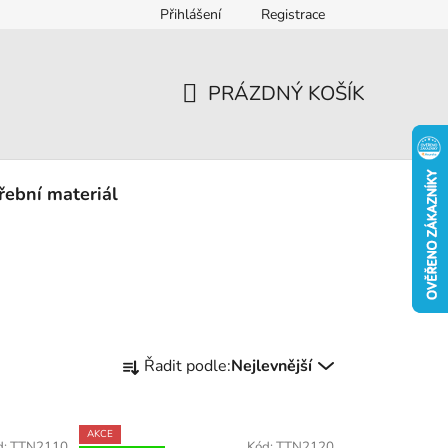
Přihlášení
Registrace
eklamace
PRÁZDNÝ KOŠÍK
NÁKUPNÍ
KOŠÍK
řební materiál
Ř
Řadit podle:
Nejlevnější
a
z
e
AKCE
d:
TTN2110
Kód:
TTN2120