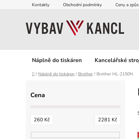
Přejít
Kontakty
Obchodní podmínky
Ceny a způs
na
obsah
Náplně do tiskáren
Kancelářské stro
Domů
/
Náplně do tiskáren
/
Brother
/
Brother HL-2150N
P
o
Cena
s
t
r
260
Kč
2281
Kč
a
n