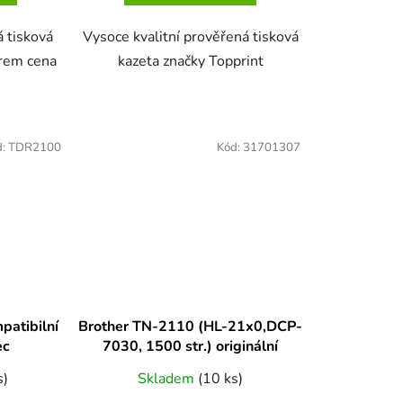
á tisková
Vysoce kvalitní prověřená tisková
ěrem cena
kazeta značky Topprint
d:
TDR2100
Kód:
31701307
patibilní
Brother TN-2110 (HL-21x0,DCP-
ec
7030, 1500 str.) originální
s)
Skladem
(10 ks)