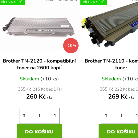
ý
VÍCE ZA MÉNĚ
VÍCE ZA MÉNĚ
p
s
p
r
–28 %
o
d
Brother TN-2120 - kompatibilní
Brother TN-2110 - kom
u
toner na 2600 kopií
toner
k
Skladem
(>10 ks)
Skladem
(>10 k
t
ů
365 Kč
365 Kč
215 Kč bez DPH
222 Kč bez 
260 Kč
269 Kč
/ ks
/ ks
DO KOŠÍKU
DO KOŠÍKU