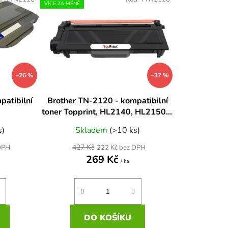
n
VÍCE ZA MÉNĚ
í
p
r
o
d
–26 %
–37 %
u
k
patibilní
Brother TN-2120 - kompatibilní
t
toner Topprint, HL2140, HL2150N,
ů
HL2170W, 2600str.
s)
Skladem
(>10 ks)
427 Kč
DPH
222 Kč bez DPH
269 Kč
/ ks
DO KOŠÍKU