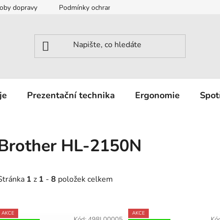
oby dopravy
Podmínky ochrany osobních údajů
Záruka a r
je
Prezentační technika
Ergonomie
Spot
Brother HL-2150N
Stránka
1
z
1
-
8
položek celkem
V
AKCE
AKCE
Kód:
498L00005
Kó