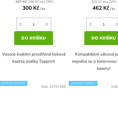
427 Kč
382 Kč bez DPH
248 Kč bez DPH
300 Kč
462 Kč
/ ks
/ ks
DO KOŠÍKU
DO KOŠÍKU
Vysoce kvalitní prověřená tisková
Kompatibilní válcová j
kazeta značky Topprint
nejedná se o tonerovou 
kazetu!
DOPRAVA ZDARMA
DOPRAVA ZDARMA
Kód:
31701308
Kód