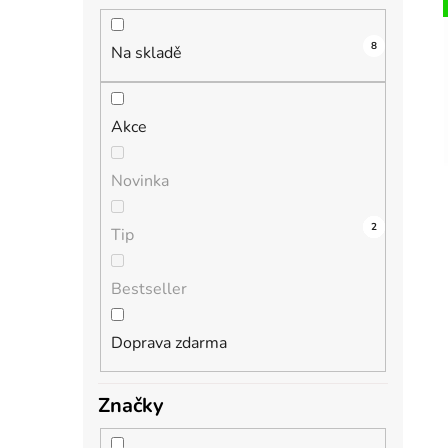
n
í
8
i
p
Na skladě
a
n
Akce
e
l
Novinka
4
0
0
0
2
Tip
Bestseller
Doprava zdarma
Značky