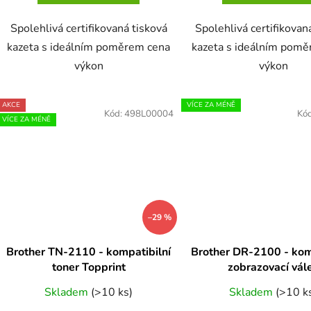
Spolehlivá certifikovaná tisková
Spolehlivá certifikovan
kazeta s ideálním poměrem cena
kazeta s ideálním pom
výkon
výkon
AKCE
VÍCE ZA MÉNĚ
Kód:
498L00004
Kó
VÍCE ZA MÉNĚ
–29 %
Brother TN-2110 - kompatibilní
Brother DR-2100 - kom
toner Topprint
zobrazovací vál
Skladem
(>10 ks)
Skladem
(>10 k