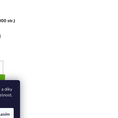
00 str.)
)
a díky
elnost.
dnotka,
tiskovovu
lasím