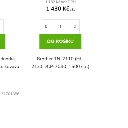
1 182 Kč bez DPH
1 430 Kč
/ ks
DO KOŠÍKU
ednotka,
Brother TN-2110 (HL-
tiskovovu
21x0,DCP-7030, 1500 str.)
:
31701356