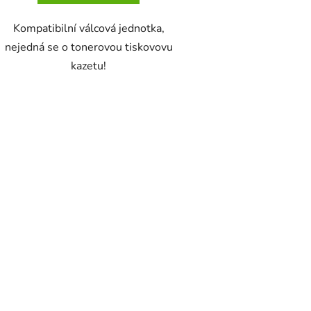
Kompatibilní válcová jednotka,
nejedná se o tonerovou tiskovovu
kazetu!
O
v
l
á
d
a
c
í
p
r
v
k
y