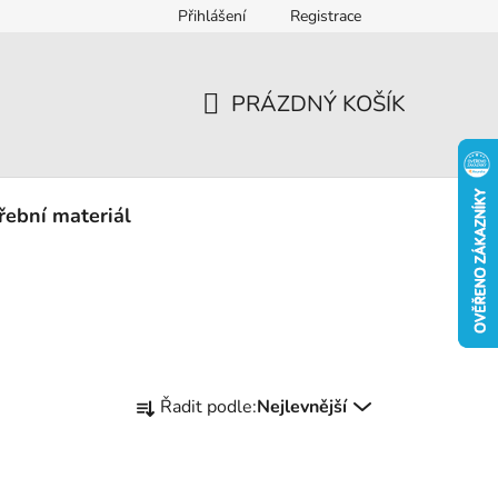
Přihlášení
Registrace
eklamace
PRÁZDNÝ KOŠÍK
NÁKUPNÍ
KOŠÍK
řební materiál
Ř
Řadit podle:
Nejlevnější
a
z
e