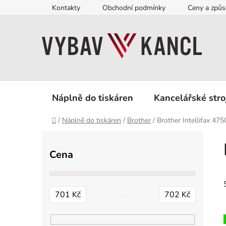
Přejít
Kontakty
Obchodní podmínky
Ceny a způs
na
obsah
Náplně do tiskáren
Kancelářské stro
Domů
/
Náplně do tiskáren
/
Brother
/
Brother Intellifax 475
P
o
Cena
s
t
r
701
Kč
702
Kč
a
n