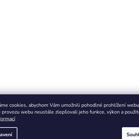
áme cookies, abychom Vám umožnili pohodlné prohlížení webu 
 provozu webu neustále zlepšovali jeho funkce, výkon a použit
formací
avení
Souh