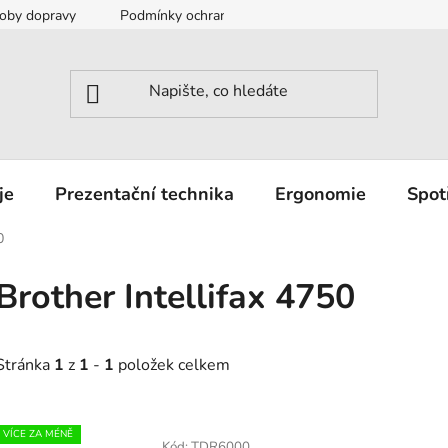
oby dopravy
Podmínky ochrany osobních údajů
Záruka a r
je
Prezentační technika
Ergonomie
Spot
0
Brother Intellifax 4750
Stránka
1
z
1
-
1
položek celkem
V
VÍCE ZA MÉNĚ
Kód:
TDR6000