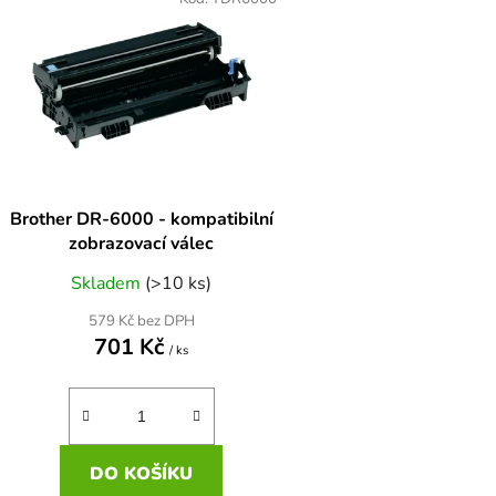
ý
p
s
p
r
o
d
Brother DR-6000 - kompatibilní
u
zobrazovací válec
k
Skladem
(>10 ks)
t
ů
579 Kč bez DPH
701 Kč
/ ks
DO KOŠÍKU