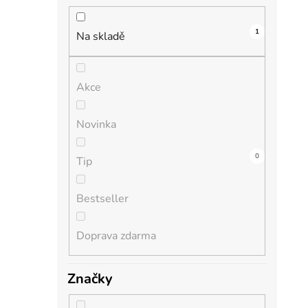
n
í
1
i
p
Na skladě
a
n
Akce
e
l
Novinka
0
0
0
0
0
Tip
Bestseller
Doprava zdarma
Značky