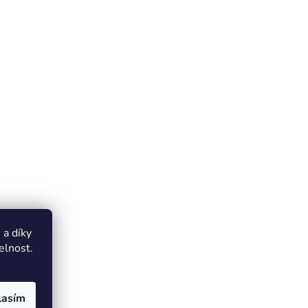
a díky
elnost.
lasím