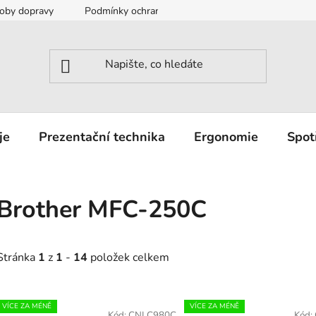
oby dopravy
Podmínky ochrany osobních údajů
Záruka a r
je
Prezentační technika
Ergonomie
Spot
Brother MFC-250C
Stránka
1
z
1
-
14
položek celkem
V
VÍCE ZA MÉNĚ
VÍCE ZA MÉNĚ
Kód:
CNLC980C
Kód: