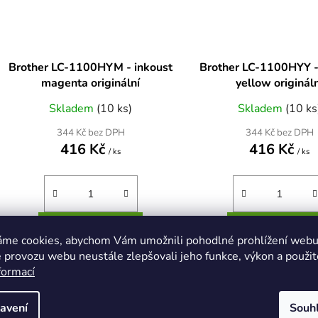
Brother LC-1100HYM - inkoust
Brother LC-1100HYY -
magenta originální
yellow originál
Skladem
(10 ks)
Skladem
(10 ks
344 Kč bez DPH
344 Kč bez DPH
416 Kč
416 Kč
/ ks
/ ks
DO KOŠÍKU
DO KOŠÍKU
áme cookies, abychom Vám umožnili pohodlné prohlížení webu 
 provozu webu neustále zlepšovali jeho funkce, výkon a použit
formací
Brother LC-1100HYM - inkoust
Brother LC-1100HYY -
magenta
yellow
avení
Souh