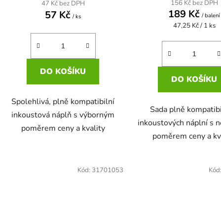
156 Kč bez DPH
47 Kč bez DPH
189 Kč
57 Kč
/ balení
/ ks
Měrná
47,25 Kč / 1 ks
cena:
DO KOŠÍKU
DO KOŠÍKU
Spolehlivá, plně kompatibilní
Sada plně kompatibi
inkoustová náplň s výborným
inkoustových náplní s 
poměrem ceny a kvality
poměrem ceny a kv
Kód:
31701053
Kód