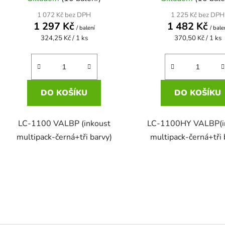
1 072 Kč bez DPH
1 225 Kč bez DPH
1 297 Kč
1 482 Kč
/ balení
/ bale
Měrná
Měrná
324,25 Kč / 1 ks
370,50 Kč / 1 ks
cena:
cena:
DO KOŠÍKU
DO KOŠÍKU
LC-1100 VALBP (inkoust
LC-1100HY VALBP(i
multipack-černá+tři barvy)
multipack-černá+tři 
O
v
l
á
d