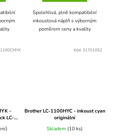
atibilní
Spolehlivá, plně kompatibilní
ýborným
inkoustová náplň s výborným
ality
poměrem ceny a kvality
C1100CMYK
Kód:
31701052
MYK -
Brother LC-1100HYC - inkoust cyan
ck LC-
originální
0CMYK
ení)
Skladem
(10 ks)