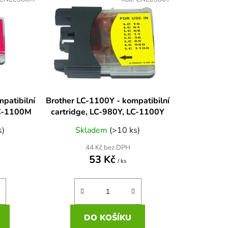
n
í
p
r
o
d
u
k
patibilní
Brother LC-1100Y - kompatibilní
t
LC-1100M
cartridge, LC-980Y, LC-1100Y
ů
s)
Skladem
(>10 ks)
44 Kč bez DPH
53 Kč
/ ks
DO KOŠÍKU