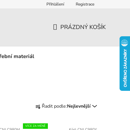
Přihlášení
Registrace
eklamace
PRÁZDNÝ KOŠÍK
NÁKUPNÍ
KOŠÍK
řební materiál
Ř
Řadit podle:
Nejlevnější
a
z
e
VÍCE ZA MÉNĚ
CNLC980M
Kód:
CNLC980Y