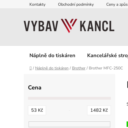
Přejít
Kontakty
Obchodní podmínky
Ceny a způs
na
obsah
Náplně do tiskáren
Kancelářské stro
Domů
/
Náplně do tiskáren
/
Brother
/
Brother MFC-250C
P
o
Cena
s
t
r
53
Kč
1482
Kč
a
n