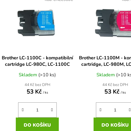
ý
p
s
p
r
o
d
Brother LC-1100C - kompatibilní
Brother LC-1100M - kom
u
cartridge LC-980C, LC-1100C
cartridge, LC-980M, 
k
Skladem
(>10 ks)
Skladem
(>10 k
t
ů
44 Kč bez DPH
44 Kč bez DPH
53 Kč
53 Kč
/ ks
/ ks
DO KOŠÍKU
DO KOŠÍKU