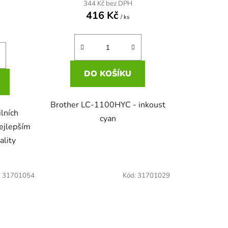
344 Kč bez DPH
416 Kč
/ ks
DO KOŠÍKU
Brother LC-1100HYC - inkoust
lních
cyan
nejlepším
ality
:
31701054
Kód:
31701029