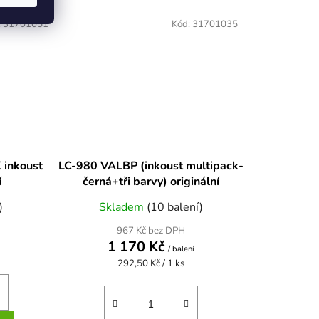
:
31701051
Kód:
31701035
 inkoust
LC-980 VALBP (inkoust multipack-
í
černá+tři barvy) originální
)
Skladem
(10 balení)
967 Kč bez DPH
1 170 Kč
/ balení
Měrná
292,50 Kč / 1 ks
cena: