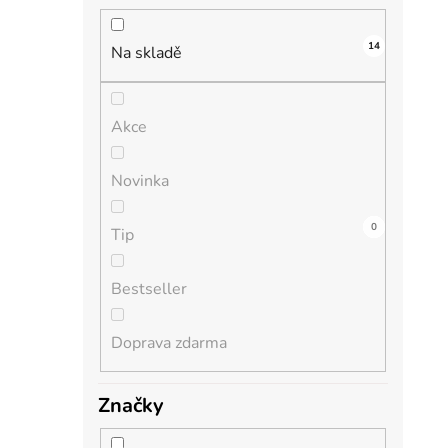
n
í
14
i
p
Na skladě
a
n
Akce
e
l
Novinka
0
0
0
0
0
Tip
Bestseller
Doprava zdarma
Značky