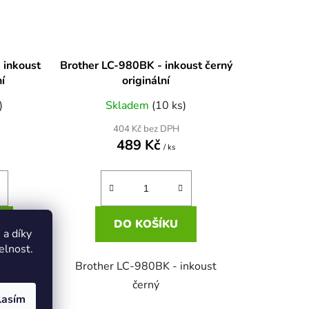
 inkoust
Brother LC-980BK - inkoust černý
ní
originální
)
Skladem
(10 ks)
404 Kč bez DPH
489 Kč
/ ks
DO KOŠÍKU
a díky
elnost.
 inkoust
Brother LC-980BK - inkoust
černý
lasím