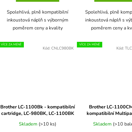
Spolehlivá, plně kompatibilní
Spolehlivá, plně komp
inkoustová náplň s výborným
inkoustová náplň s v
poměrem ceny a kvality
poměrem ceny a kv
VÍCE ZA MÉNĚ
VÍCE ZA MÉNĚ
Kód:
CNLC980BK
Kód:
TL
Brother LC-1100Bk - kompatibilní
Brother LC-1100C
cartridge, LC-980BK, LC-1100BK
kompatibilní Multipa
980CMYK, LC-110
Skladem
(>10 ks)
Skladem
(>10 bal