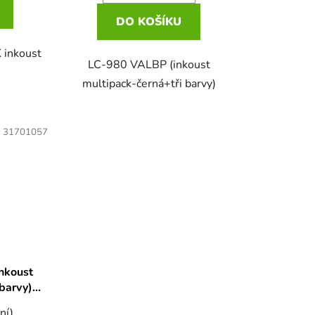
DO KOŠÍKU
 inkoust
LC-980 VALBP (inkoust
multipack-černá+tři barvy)
:
31701057
nkoust
barvy)
ní)