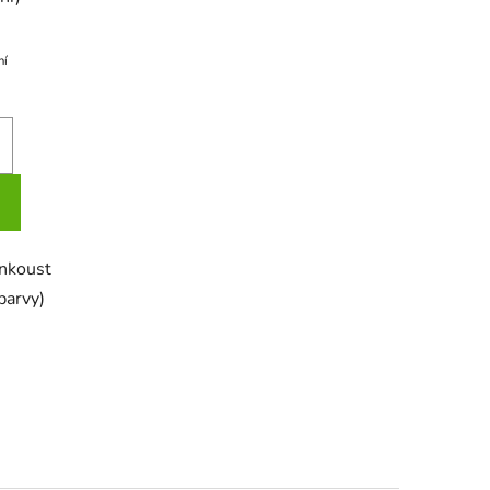
ní
nkoust
barvy)