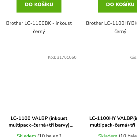
DO KOŠÍKU
DO KOŠÍKU
Brother LC-1100BK - inkoust
Brother LC-1100HYBK
černý
černý
Kód:
31701050
Kód
LC-1100 VALBP (inkoust
LC-1100HY VALBP(i
multipack-černá+tři barvy)
multipack-černá+tři 
originální
originální
Skladem
(10 balení)
Skladem
(10 bale