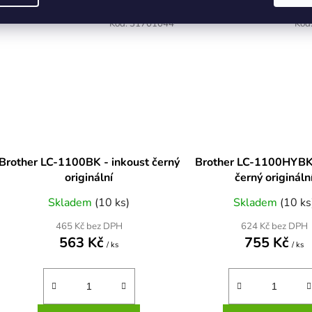
Kód:
31701044
Kód
Brother LC-1100BK - inkoust černý
Brother LC-1100HYBK
originální
černý origináln
Skladem
(10 ks)
Skladem
(10 ks
465 Kč bez DPH
624 Kč bez DPH
563 Kč
755 Kč
/ ks
/ ks