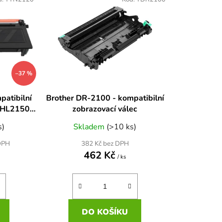
n
í
p
r
o
d
–37 %
u
k
patibilní
Brother DR-2100 - kompatibilní
t
, HL2150N,
zobrazovací válec
ů
tr.
s)
Skladem
(>10 ks)
382 Kč bez DPH
DPH
462 Kč
/ ks
DO KOŠÍKU