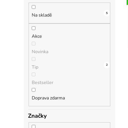
n
í
5
i
p
Na skladě
a
n
Akce
e
l
Novinka
2
0
0
0
2
Tip
Bestseller
Doprava zdarma
Značky