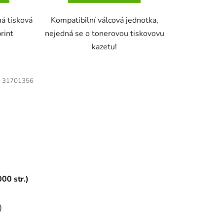
ná tisková
Kompatibilní válcová jednotka,
rint
nejedná se o tonerovou tiskovovu
kazetu!
:
31701356
00 str.)
)