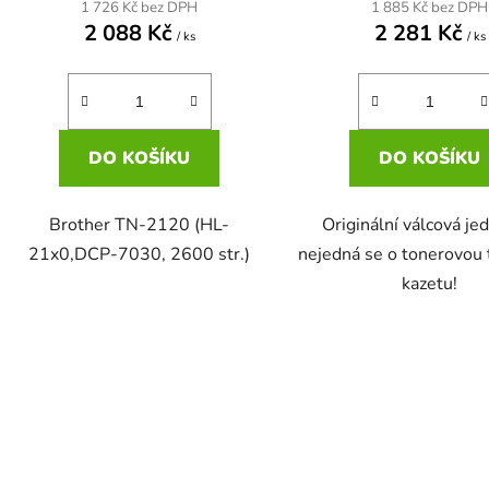
1 726 Kč bez DPH
1 885 Kč bez DPH
2 088 Kč
2 281 Kč
/ ks
/ ks
DO KOŠÍKU
DO KOŠÍKU
Brother TN-2120 (HL-
Originální válcová je
21x0,DCP-7030, 2600 str.)
nejedná se o tonerovou 
kazetu!
O
v
l
á
d
a