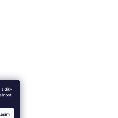
a díky
elnost.
lasím