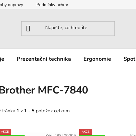
oby dopravy
Podmínky ochrany osobních údajů
Záruka a r
je
Prezentační technika
Ergonomie
Spot
Brother MFC-7840
Stránka
1
z
1
-
5
položek celkem
V
AKCE
AKCE
Kód:
498L00005
Kó