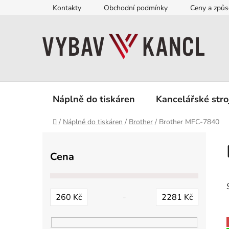
Přejít
Kontakty
Obchodní podmínky
Ceny a způs
na
obsah
Náplně do tiskáren
Kancelářské stro
Domů
/
Náplně do tiskáren
/
Brother
/
Brother MFC-7840
P
o
Cena
s
t
r
260
Kč
2281
Kč
a
n