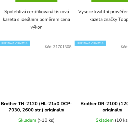
Spolehlivá certifikovaná tisková
Vysoce kvalitní prověře
kazeta s ideálním poměrem cena
kazeta značky Topp
výkon
DOPRAVA ZDARMA
DOPRAVA ZDARMA
Kód:
31701308
Kód
Brother TN-2120 (HL-21x0,DCP-
Brother DR-2100 (120
7030, 2600 str.) originální
originální
Skladem
(>10 ks)
Skladem
(10 ks