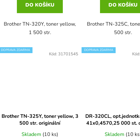
DO KOŠÍKU
DO KOŠÍKU
Brother TN-320Y, toner yellow,
Brother TN-325C, toner
1 500 str.
500 str.
DOPRAVA ZDARMA
DOPRAVA ZDARMA
Kód:
31701545
Kód
Brother TN-325Y, toner yellow, 3
DR-320CL, opt.jednotk
500 str. originální
41x0,4570,25 000 st. o
Skladem
(10 ks)
Skladem
(10 ks