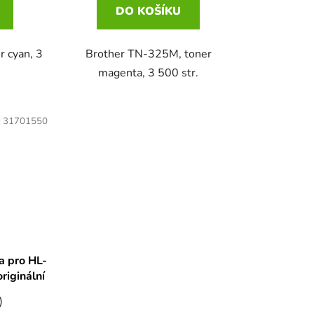
DO KOŠÍKU
 cyan, 3
Brother TN-325M, toner
magenta, 3 500 str.
:
31701550
a pro HL-
riginální
)