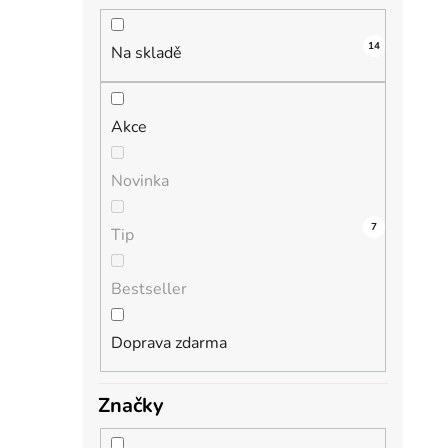
n
í
14
i
p
Na skladě
a
n
Akce
e
l
Novinka
1
0
0
0
7
Tip
Bestseller
Doprava zdarma
Značky