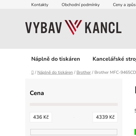
Přejít
Kontakty
Obchodní podmínky
Ceny a způs
na
obsah
Náplně do tiskáren
Kancelářské stro
Domů
/
Náplně do tiskáren
/
Brother
/
Brother MFC-9465C
P
o
Cena
s
t
r
436
Kč
4339
Kč
a
n