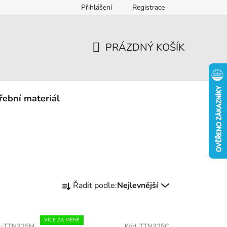
Přihlášení
Registrace
eklamace
PRÁZDNÝ KOŠÍK
NÁKUPNÍ
KOŠÍK
řební materiál
Ř
Řadit podle:
Nejlevnější
a
z
e
VÍCE ZA MÉNĚ
:
TTN325M
Kód:
TTN325C