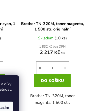
r cyan, 1
Brother TN-320M, toner magenta,
ní
1 500 str. originální
)
Skladem
(10 ks)
1 832 Kč bez DPH
2 217 Kč
/ ks
DO KOŠÍKU
a díky
elnost.
 cyan, 1
Brother TN-320M, toner
magenta, 1 500 str.
lasím