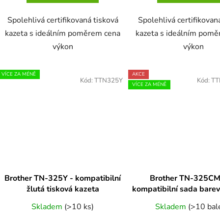
Spolehlivá certifikovaná tisková
Spolehlivá certifikovan
kazeta s ideálním poměrem cena
kazeta s ideálním pom
výkon
výkon
VÍCE ZA MÉNĚ
AKCE
Kód:
TTN325Y
Kód:
TT
VÍCE ZA MÉNĚ
Brother TN-325Y - kompatibilní
Brother TN-325CM
žlutá tisková kazeta
kompatibilní sada bare
TN315, TN320, TN325
Skladem
(>10 ks)
Skladem
(>10 bal
TN375