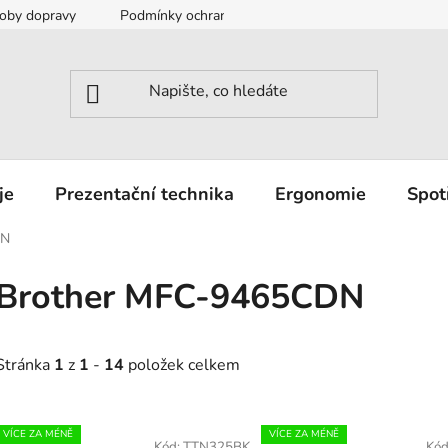
oby dopravy
Podmínky ochrany osobních údajů
Záruka a r
je
Prezentační technika
Ergonomie
Spot
DN
Brother MFC-9465CDN
Stránka
1
z
1
-
14
položek celkem
V
VÍCE ZA MÉNĚ
VÍCE ZA MÉNĚ
Kód:
TTN325BK
Kód