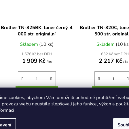
Brother TN-325BK, toner černý, 4
Brother TN-320C, tone
000 str. originální
500 str. originál
Skladem
(10 ks)
Skladem
(10 ks
1 578 Kč bez DPH
1 832 Kč bez DPH
1 909 Kč
2 217 Kč
/ ks
/ ks
DO KOŠÍKU
DO KOŠÍKU
áme cookies, abychom Vám umožnili pohodlné prohlížení webu 
 provozu webu neustále zlepšovali jeho funkce, výkon a použit
formací
Brother TN-325BK, toner černý,
Brother TN-320C, toner
4 000 str.
500 str.
avení
Souh