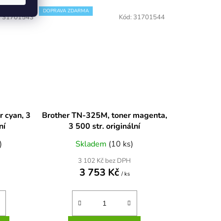
DOPRAVA ZDARMA
:
31701543
Kód:
31701544
r cyan, 3
Brother TN-325M, toner magenta,
ní
3 500 str. originální
)
Skladem
(10 ks)
3 102 Kč bez DPH
3 753 Kč
/ ks