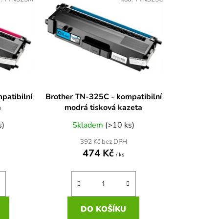
n
í
p
r
o
d
u
k
patibilní
Brother TN-325C - kompatibilní
t
a
modrá tisková kazeta
ů
s)
Skladem
(>10 ks)
392 Kč bez DPH
474 Kč
/ ks
DO KOŠÍKU