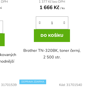
z DPH
1 377 Kč bez DPH
1 666 Kč
ní
/ ks
DO KOŠÍKU
Brother TN-320BK, toner černý,
fikovaných
2 500 str.
ýhodnější
DOPRAVA ZDARMA
:
31701539
Kód:
31701540