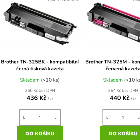
ý
p
s
p
r
o
d
Brother TN-325BK - kompatibilní
Brother TN-325M - kom
u
černá tisková kazeta
červená kazet
k
Skladem
(>10 ks)
Skladem
(>10 k
t
ů
360 Kč bez DPH
364 Kč bez DPH
436 Kč
440 Kč
/ ks
/ ks
DO KOŠÍKU
DO KOŠÍKU