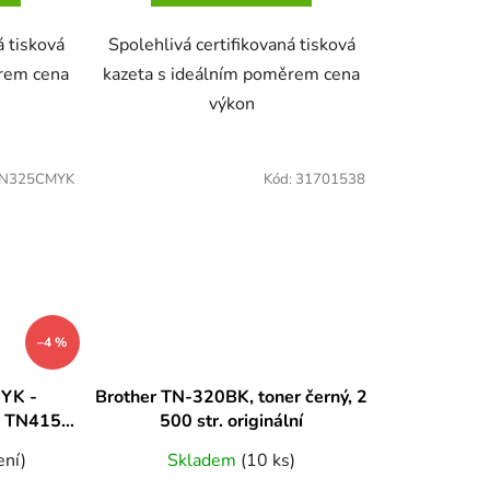
á tisková
Spolehlivá certifikovaná tisková
ěrem cena
kazeta s ideálním poměrem cena
výkon
N325CMYK
Kód:
31701538
–4 %
YK -
Brother TN-320BK, toner černý, 2
v TN4150,
500 str. originální
, TN345,
ení)
Skladem
(10 ks)