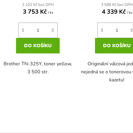
3 102 Kč bez DPH
3 586 Kč bez DPH
3 753 Kč
4 339 Kč
/ ks
/ ks
DO KOŠÍKU
DO KOŠÍKU
Brother TN-325Y, toner yellow,
Originální válcová je
3 500 str.
nejedná se o tonerovou 
kazetu!
O
v
l
á
d
a