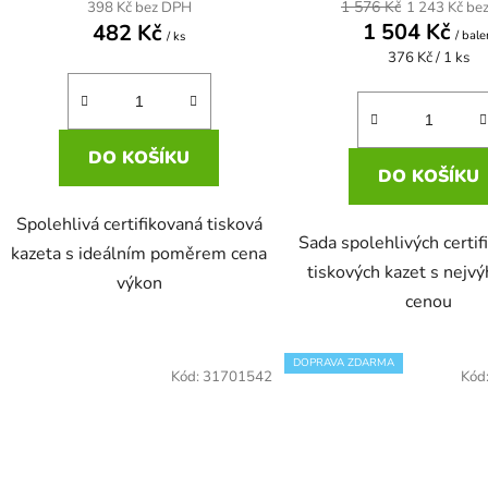
1 576 Kč
398 Kč bez DPH
1 243 Kč be
1 504 Kč
482 Kč
/ bale
/ ks
Měrná
376 Kč / 1 ks
cena:
DO KOŠÍKU
DO KOŠÍKU
Spolehlivá certifikovaná tisková
Sada spolehlivých certi
kazeta s ideálním poměrem cena
tiskových kazet s nejv
výkon
cenou
DOPRAVA ZDARMA
Kód:
31701542
Kód