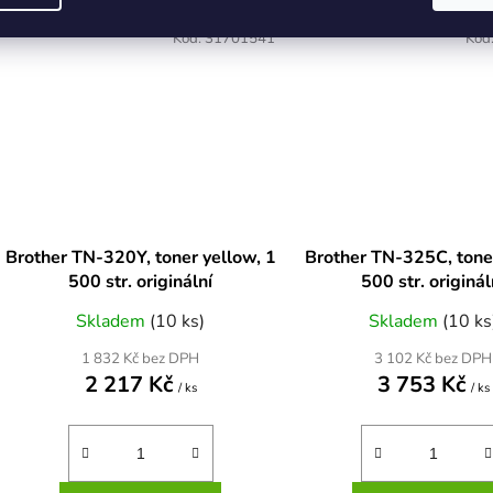
DOPRAVA ZDARMA
DOPRAVA ZDARMA
Kód:
31701541
Kód
Brother TN-320Y, toner yellow, 1
Brother TN-325C, tone
500 str. originální
500 str. originál
Skladem
(10 ks)
Skladem
(10 ks
1 832 Kč bez DPH
3 102 Kč bez DPH
2 217 Kč
3 753 Kč
/ ks
/ ks