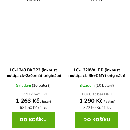
Brother DCP-7057
DCP-8080DN
Brother DCP-7057E
DCP-8085
Brother DCP-7060
DCP-8085DN
Brother DCP-7060D
LC-1240 BKBP2 (inkoust
LC-1220VALBP (inkoust
DCP-8110
multipack-2xčerná) originální
multipack Bk+CMY) originální
Skladem
(10 balení)
Skladem
(10 balení)
Brother DCP-7060N
DCP-8110DN
1 044 Kč bez DPH
1 066 Kč bez DPH
1 263 Kč
1 290 Kč
/ balení
/ balení
Brother DCP-7065
Měrná
Měrná
631,50 Kč / 1 ks
322,50 Kč / 1 ks
DCP-8155DN
cena:
cena:
DO KOŠÍKU
DO KOŠÍKU
Brother DCP-7065DN
DCP-8250