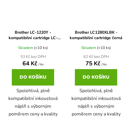
65
Brother DCP-385C
DCP-7057
65 černá 3x16 barvy
Brother DCP-395CN
Brother LC-1220Y -
Brother LC1280XLBK -
DCP-7057E
kompatibilní cartridge LC-
kompatibilní cartridge černá
1220Y, LC-1240Y
62
Skladem
(>10 ks)
Skladem
(>10 ks)
Brother DCP-535CN
DCP-7060
53 Kč bez DPH
62 Kč bez DPH
64 Kč
75 Kč
/ ks
/ ks
16,5
Brother DCP-540CN
DCP-7060D
DO KOŠÍKU
DO KOŠÍKU
Brother DCP-560CN
Spolehlivá, plně
Spolehlivá, plně
DCP-7060N
kompatibilní inkoustová
kompatibilní inkoustová
Brother DCP-585CW
náplň s výborným
náplň s výborným
DCP-7065
poměrem ceny a kvality
poměrem ceny a kvality
Brother DCP-6690CW
DCP-7065DN