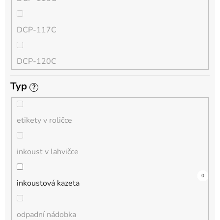
QL
DCP-117C
HL-L
DCP-120C
MFC-L
Typ
?
DCP-130C
DCP-L
etikety v roličce
DCP-135C
inkoust v lahvičce
DCP-145C
12
0
0
0
0
3
0
0
0
0
0
inkoustová kazeta
DCP-150C
odpadní nádobka
DCP-1510E