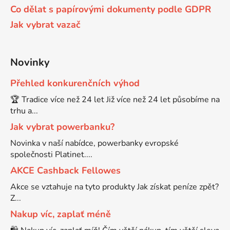
Co dělat s papírovými dokumenty podle GDPR
Brother DCP-8250DN
Jak vybrat vazač
DCP-J132
Brother DCP-8880
Novinky
DCP-J132DW
Přehled konkurenčních výhod
Brother DCP-8880DN
DCP-J132W
🏆 Tradice více než 24 let Již více než 24 let působíme na
trhu a...
Brother DCP-8890
Jak vybrat powerbanku?
DCP-J140W
Novinka v naší nabídce, powerbanky evropské
Brother DCP-8890DW
společnosti Platinet....
DCP-J152
AKCE Cashback Fellowes
Brother DCP-9010
Akce se vztahuje na tyto produkty Jak získat peníze zpět?
DCP-J152DW
Z...
Nakup víc, zaplať méně
Brother DCP-9010CN
DCP-J152W