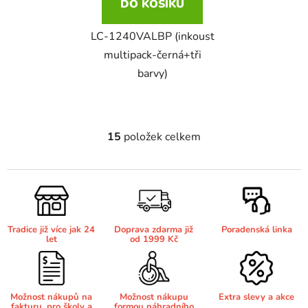
DO KOŠÍKU
Brother DCP-8040LT
LC-1240VALBP (inkoust
DCP-9015CDW
multipack-černá+tři
barvy)
Brother DCP-8045D
DCP-9020CDW
Brother DCP-8060
DCP-9040CN
15
položek celkem
O
v
Brother DCP-8060N
l
DCP-9042CDN
á
d
Brother DCP-8065DN
a
DCP-9045CDN
Tradice již více jak 24
Doprava zdarma již
Poradenská linka
c
let
od 1999 Kč
í
Brother DCP-8070
DCP-9045CN
p
r
v
Brother DCP-8070D
Možnost nákupů na
Možnost nákupu
Extra slevy a akce
DCP-9055
fakturu, pro školy a
formou náhradního