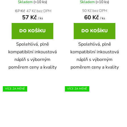
Skladem
(>10 ks)
Skladem
(>10 ks)
22ml
67 Kč
50 Kč bez DPH
47 Kč bez DPH
Brother DCP-167C
zelená
57 Kč
60 Kč
DCP-680CN
/ ks
/ ks
22ml černá, 3x16ml barvy
Brother DCP-185C
DO KOŠÍKU
DO KOŠÍKU
zlatá
DCP-7010
Spolehlivá, plně
Spolehlivá, plně
25ml
Brother DCP-195C
žlutá
kompatibilní inkoustová
kompatibilní inkoustová
DCP-7010L
náplň s výborným
náplň s výborným
25ml černá, 3x16ml barvy
Brother DCP-310CN
poměrem ceny a kvality
poměrem ceny a kvality
DCP-7010R
28ml
Brother DCP-315CN
DCP-7020
VÍCE ZA MÉNĚ
VÍCE ZA MÉNĚ
28ml černá 3x15ml barvy
Brother DCP-330C
DCP-7025
30ml
Brother DCP-340CW
DCP-7025R