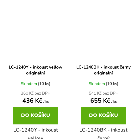
Brother DCP-7030
DCP-8040LT
Brother DCP-7032
DCP-8045D
Brother DCP-7040
DCP-8060
LC-1240Y - inkoust yellow
LC-1240BK - inkoust černý
Brother DCP-7045
originální
originální
DCP-8060N
Skladem
(10 ks)
Skladem
(10 ks)
Brother DCP-7045N
360 Kč bez DPH
541 Kč bez DPH
DCP-8065DN
436 Kč
655 Kč
/ ks
/ ks
Brother DCP-7055
DO KOŠÍKU
DO KOŠÍKU
DCP-8070
LC-1240Y - inkoust
LC-1240BK - inkoust
Brother DCP-7055W
DCP-8070D
yellow
černý