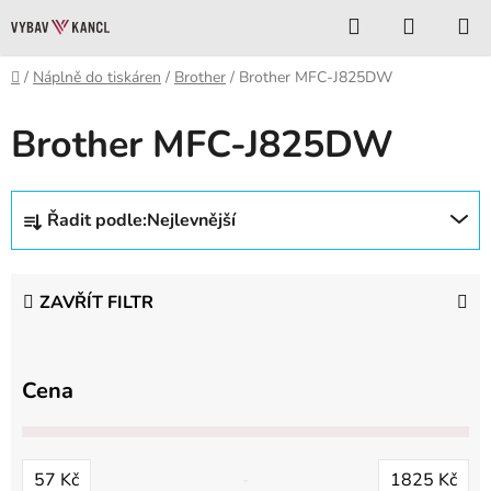
Přejít
Hledat
NÁKUP
na
KOŠÍK
obsah
Domů
/
Náplně do tiskáren
/
Brother
/
Brother MFC-J825DW
Brother MFC-J825DW
Ř
Řadit podle:
Nejlevnější
a
z
e
ZAVŘÍT FILTR
n
í
p
Cena
r
o
d
57
Kč
1825
Kč
u