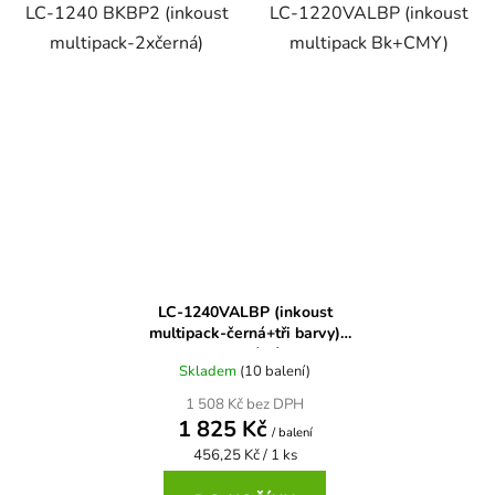
LC-1240 BKBP2 (inkoust
LC-1220VALBP (inkoust
multipack-2xčerná)
multipack Bk+CMY)
Brother DCP-7070
DCP-8250DN
Brother DCP-7070DW
DCP-8880
Brother DCP-750CW
DCP-8880DN
Brother DCP-770CW
DCP-8890
LC-1240VALBP (inkoust
Brother DCP-8020
multipack-černá+tři barvy)
DCP-8890DW
originální
Skladem
(10 balení)
Brother DCP-8040
1 508 Kč bez DPH
DCP-9010
1 825 Kč
/ balení
Měrná
456,25 Kč / 1 ks
Brother DCP-8040DN
cena:
DCP-9010CN