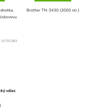
ednotka,
Brother TN-3430 (3000 str.)
tiskovovu
:
31701383
cký válec
)