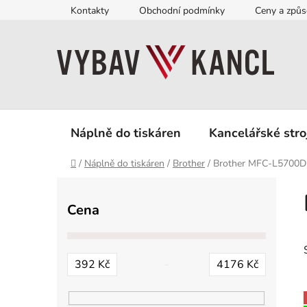
Přejít
Kontakty
Obchodní podmínky
Ceny a způs
na
obsah
Náplně do tiskáren
Kancelářské stro
Domů
/
Náplně do tiskáren
/
Brother
/
Brother MFC-L5700
P
o
Cena
s
t
r
392
Kč
4176
Kč
a
n