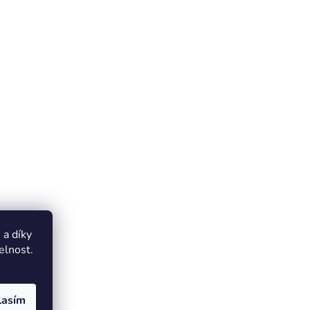
a díky
elnost.
lasím