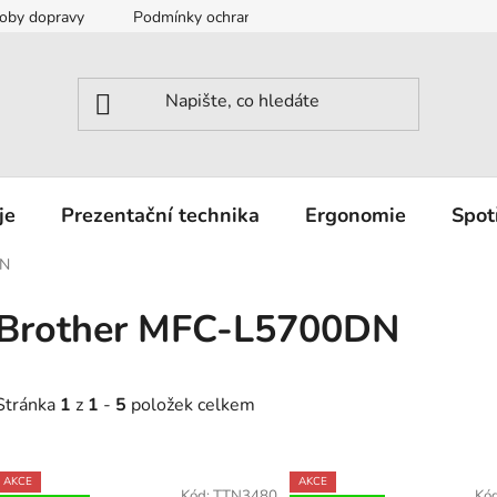
oby dopravy
Podmínky ochrany osobních údajů
Záruka a r
je
Prezentační technika
Ergonomie
Spot
DN
Brother MFC-L5700DN
Stránka
1
z
1
-
5
položek celkem
V
AKCE
AKCE
Kód:
TTN3480
Kó