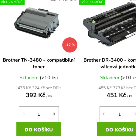
ý
VÍCE ZA MÉNĚ
VÍCE ZA MÉNĚ
p
s
p
r
–17 %
o
d
Brother TN-3480 - kompatibilní
Brother DR-3400 - kom
u
toner
válcová jednot
k
Skladem
(>10 ks)
Skladem
(>10 k
t
ů
473 Kč
485 Kč
324 Kč bez DPH
373 Kč bez 
392 Kč
451 Kč
/ ks
/ ks
DO KOŠÍKU
DO KOŠÍKU