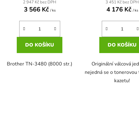
2 947 Kč bez DPH
3 451 Kč bez DPH
3 566 Kč
4 176 Kč
/ ks
/ ks
DO KOŠÍKU
DO KOŠÍKU
Brother TN-3480 (8000 str.)
Originální válcová je
nejedná se o tonerovou 
kazetu!
O
v
l
á
d
a