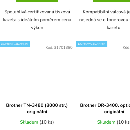
Spolehlivá certifikovaná tisková
Kompatibilní válcová j
kazeta s ideálním poměrem cena
nejedná se o tonerovou 
výkon
kazetu!
DOPRAVA ZDARMA
DOPRAVA ZDARMA
Kód:
31701380
Kód
Brother TN-3480 (8000 str.)
Brother DR-3400, opti
originální
originální
Skladem
(10 ks)
Skladem
(10 ks