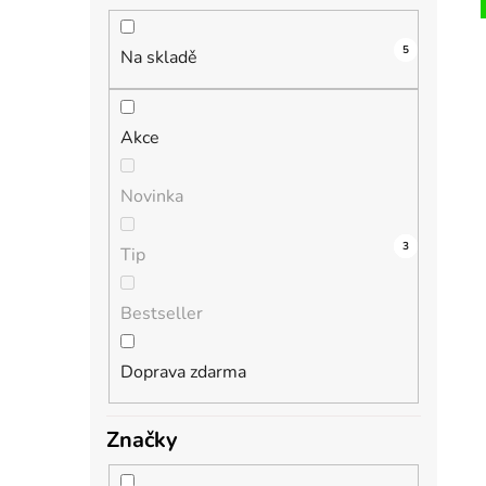
n
í
5
i
p
Na skladě
a
n
Akce
e
l
Novinka
2
0
0
0
3
Tip
Bestseller
Doprava zdarma
Značky