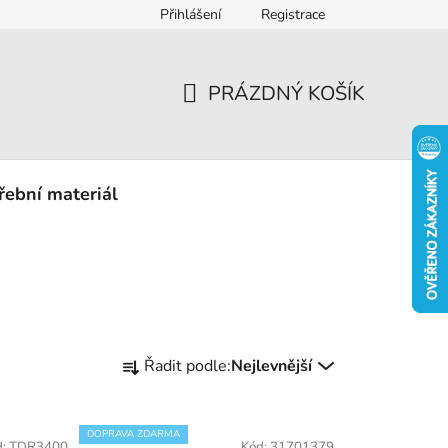
Přihlášení
Registrace
eklamace
PRÁZDNÝ KOŠÍK
NÁKUPNÍ
KOŠÍK
řební materiál
Ř
Řadit podle:
Nejlevnější
a
z
e
DOPRAVA ZDARMA
d:
TDR3400
Kód:
31701379