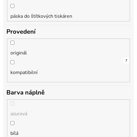
páska do štítkových tiskáren
DCP-1510R
Provedení
sada inkoustových kazet
DCP-1511
originál
sada inkoustů v lahvičkách
DCP-1512
2
7
kompatibilní
sada tonery
DCP-1512E
Barva náplně
sada válců
DCP-1512R
azurová
tonerová kazeta
DCP-1601
bílá
válec, optická jednotka
DCP-1610W