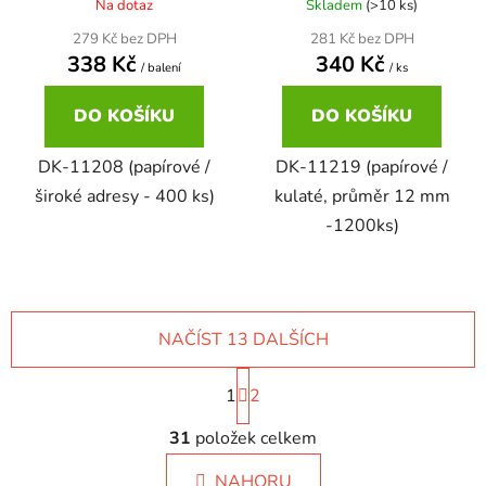
Na dotaz
Skladem
(>10 ks)
279 Kč bez DPH
281 Kč bez DPH
Brother DCP-8080DN
338 Kč
340 Kč
DCP-9055CDN
/ balení
/ ks
DO KOŠÍKU
DO KOŠÍKU
Brother DCP-8085
DCP-9120CN
DK-11208 (papírové /
DK-11219 (papírové /
Brother DCP-8085DN
široké adresy - 400 ks)
kulaté, průměr 12 mm
DCP-9270CDN
-1200ks)
Brother DCP-8110
DCP-B7520DW
Brother DCP-8110DN
NAČÍST 13 DALŠÍCH
DCP-J100
S
Brother DCP-8155DN
1
t
2
DCP-J105
r
O
á
31
položek celkem
v
n
Brother DCP-8250
l
k
NAHORU
DCP-J125