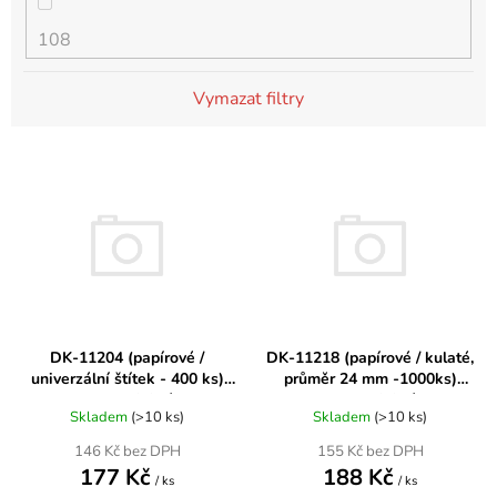
108
Brother DCP-1510R
matná černá
DCP-350C
Vymazat filtry
10ml
Brother DCP-1511
modrá
DCP-353C
V
14ml
ý
Brother DCP-1512
oranžová
DCP-357C
p
i
15
Brother DCP-1512E
purpurová
s
DCP-365CN
p
15ml
r
Brother DCP-1512R
rudá
DCP-373CW
DK-11204 (papírové /
DK-11218 (papírové / kulaté,
o
univerzální štítek - 400 ks)
průměr 24 mm -1000ks)
d
15ml černá, 3x10ml barvy
kompatibilní
kompatibilní
Brother DCP-1601
stříbrná
u
Skladem
(>10 ks)
Skladem
(>10 ks)
DCP-375CW
k
146 Kč bez DPH
155 Kč bez DPH
16
Brother DCP-1610W
177 Kč
188 Kč
t
světlá azurová
/ ks
/ ks
DCP-377CW