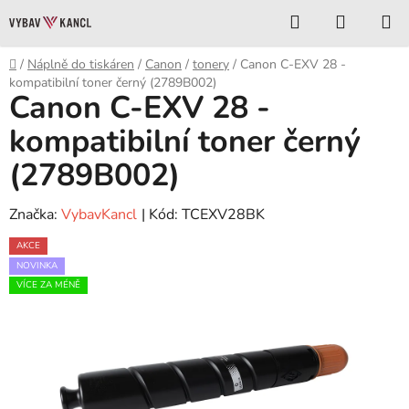
Přejít
Hledat
NÁKUP
na
KOŠÍK
obsah
Domů
/
Náplně do tiskáren
/
Canon
/
tonery
/
Canon C-EXV 28 -
kompatibilní toner černý (2789B002)
Canon C-EXV 28 -
kompatibilní toner černý
(2789B002)
Značka:
VybavKancl
| Kód:
TCEXV28BK
AKCE
NOVINKA
VÍCE ZA MÉNĚ