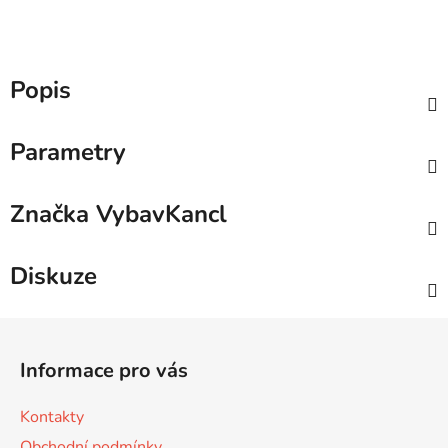
Popis
Parametry
Značka
VybavKancl
Diskuze
Z
á
Informace pro vás
p
a
Kontakty
t
Obchodní podmínky