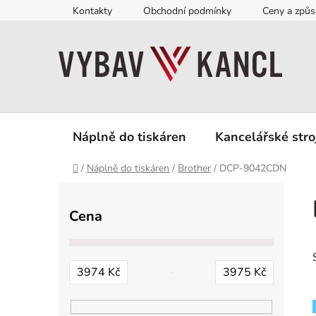
Přejít
Kontakty
Obchodní podmínky
Ceny a způs
na
obsah
Náplně do tiskáren
Kancelářské stro
Domů
/
Náplně do tiskáren
/
Brother
/
DCP-9042CDN
P
o
Cena
s
t
r
3974
Kč
3975
Kč
a
n