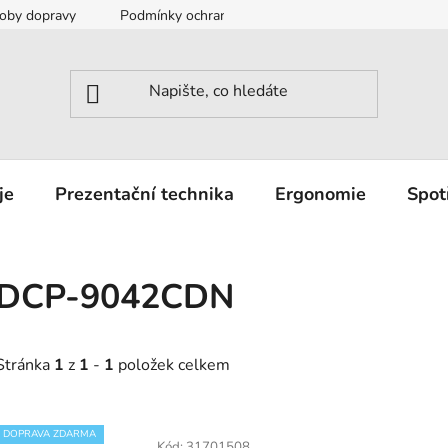
oby dopravy
Podmínky ochrany osobních údajů
Záruka a r
je
Prezentační technika
Ergonomie
Spot
DCP-9042CDN
Stránka
1
z
1
-
1
položek celkem
V
DOPRAVA ZDARMA
Kód:
31701508