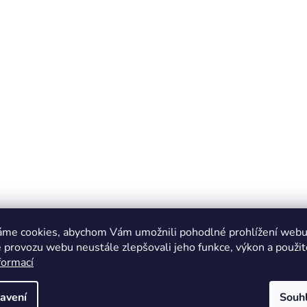
áme cookies, abychom Vám umožnili pohodlné prohlížení webu 
 provozu webu neustále zlepšovali jeho funkce, výkon a použit
formací
avení
Souh