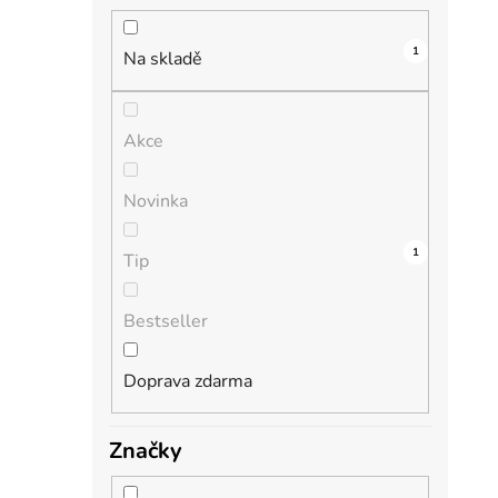
n
í
1
i
p
Na skladě
a
n
Akce
e
l
Novinka
0
0
0
0
1
Tip
Bestseller
Doprava zdarma
Značky