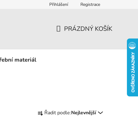
Přihlášení
Registrace
eklamace
PRÁZDNÝ KOŠÍK
NÁKUPNÍ
KOŠÍK
řební materiál
Ř
Řadit podle:
Nejlevnější
a
z
e