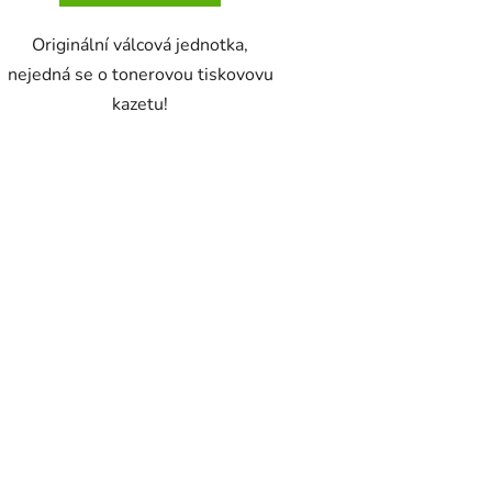
Originální válcová jednotka,
nejedná se o tonerovou tiskovovu
kazetu!
O
v
l
á
d
a
c
í
p
r
v
k
y