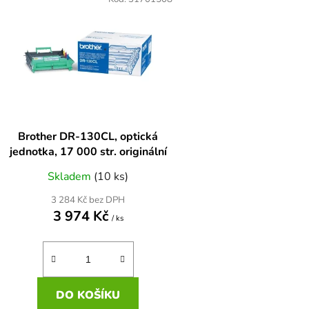
ý
p
s
p
r
o
d
Brother DR-130CL, optická
u
jednotka, 17 000 str. originální
k
Skladem
(10 ks)
t
ů
3 284 Kč bez DPH
3 974 Kč
/ ks
DO KOŠÍKU