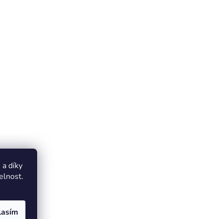
a díky
elnost.
lasím