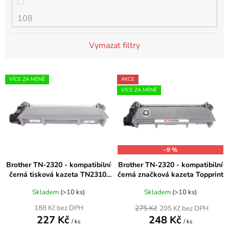
108
Brother DCP-1510R
matná černá
DCP-350C
Vymazat filtry
10ml
Brother DCP-1511
modrá
DCP-353C
V
VÍCE ZA MÉNĚ
AKCE
14ml
ý
Brother DCP-1512
oranžová
VÍCE ZA MÉNĚ
DCP-357C
p
i
15
Brother DCP-1512E
purpurová
s
DCP-365CN
p
15ml
–9 %
r
Brother DCP-1512R
rudá
DCP-373CW
Brother TN-2320 - kompatibilní
Brother TN-2320 - kompatibilní
o
černá tisková kazeta TN2310,
černá značková kazeta Topprint
d
15ml černá, 3x10ml barvy
TN2320
Brother DCP-1601
stříbrná
u
Skladem
(>10 ks)
Skladem
(>10 ks)
DCP-375CW
k
275 Kč
188 Kč bez DPH
205 Kč bez DPH
16
Brother DCP-1610W
227 Kč
248 Kč
t
světlá azurová
/ ks
/ ks
DCP-377CW