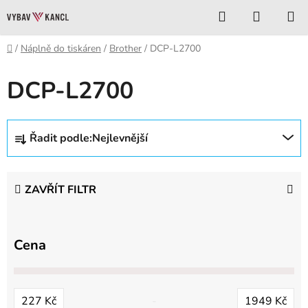
Přejít
Hledat
NÁKUP
na
KOŠÍK
obsah
Domů
/
Náplně do tiskáren
/
Brother
/
DCP-L2700
DCP-L2700
Ř
Řadit podle:
Nejlevnější
a
z
e
ZAVŘÍT FILTR
n
í
p
Cena
r
o
d
227
Kč
1949
Kč
u