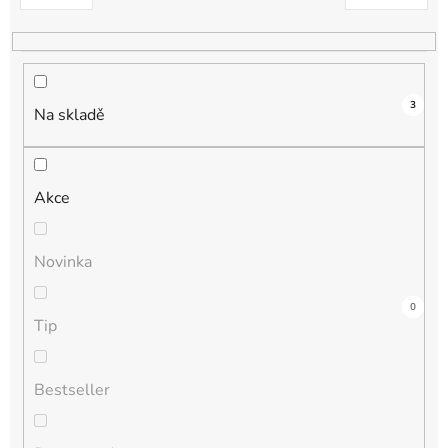
k
t
ů
3
Na skladě
Akce
Novinka
1
0
0
0
0
Tip
Bestseller