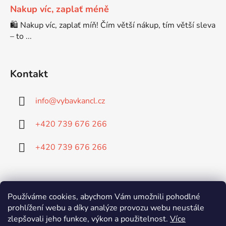
Nakup víc, zaplať méně
Brother DCP-680CN
🛍️ Nakup víc, zaplať míň! Čím větší nákup, tím větší sleva
DCP-7070
– to ...
Brother DCP-7010
DCP-7070DW
Kontakt
Brother DCP-7010L
DCP-750CW
info
@
vybavkancl.cz
Brother DCP-7010R
+420 739 676 266
DCP-770CW
+420 739 676 266
Brother DCP-7020
DCP-8020
Brother DCP-7025
Doprava:
DCP-8040
Používáme cookies, abychom Vám umožnili pohodlné
prohlížení webu a díky analýze provozu webu neustále
Brother DCP-7025R
zlepšovali jeho funkce, výkon a použitelnost.
Více
DCP-8040DN