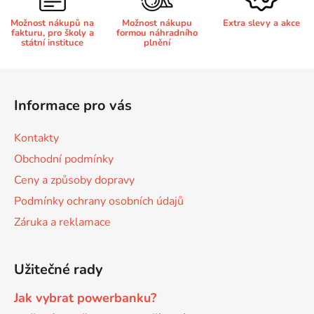
r
v
Možnost nákupů na
Možnost nákupu
Extra slevy a akce
58
Brother DCP-350C
fakturu, pro školy a
formou náhradního
k
DCP-7030
státní instituce
plnění
y
v
58 černá, 3x15ml barvy
Z
Brother DCP-353C
ý
DCP-7032
á
p
Informace pro vás
p
i
58,5ml
Brother DCP-357C
s
a
DCP-7040
Kontakty
u
t
Obchodní podmínky
58,5ml černá, 3x14ml barvy
í
Brother DCP-365CN
DCP-7045
Ceny a způsoby dopravy
Podmínky ochrany osobních údajů
58ml
Brother DCP-373CW
DCP-7045N
Záruka a reklamace
58ml černá, 3x14ml barvy
Brother DCP-375CW
DCP-7055
Užitečné rady
60+3x18
Jak vybrat powerbanku?
Brother DCP-377CW
DCP-7055W