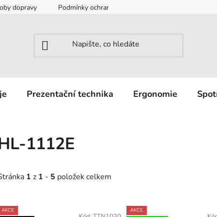
oby dopravy
Podmínky ochrany osobních údajů
Záruka a r
je
Prezentační technika
Ergonomie
Spot
HL-1112E
Stránka
1
z
1
-
5
položek celkem
V
AKCE
AKCE
Kód:
TTN1030
Kó