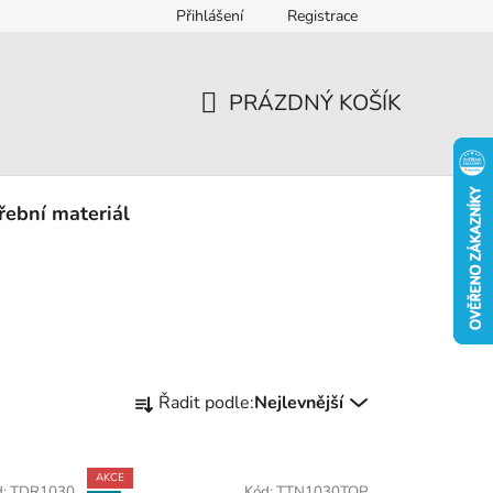
Přihlášení
Registrace
eklamace
PRÁZDNÝ KOŠÍK
NÁKUPNÍ
KOŠÍK
řební materiál
Ř
Řadit podle:
Nejlevnější
a
z
e
AKCE
d:
TDR1030
Kód:
TTN1030TOP