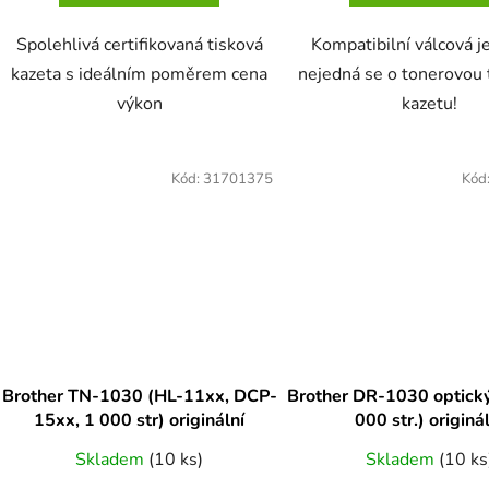
Spolehlivá certifikovaná tisková
Kompatibilní válcová j
kazeta s ideálním poměrem cena
nejedná se o tonerovou 
výkon
kazetu!
Kód:
31701375
Kód
Brother TN-1030 (HL-11xx, DCP-
Brother DR-1030 optický v
15xx, 1 000 str) originální
000 str.) originá
Skladem
(10 ks)
Skladem
(10 ks