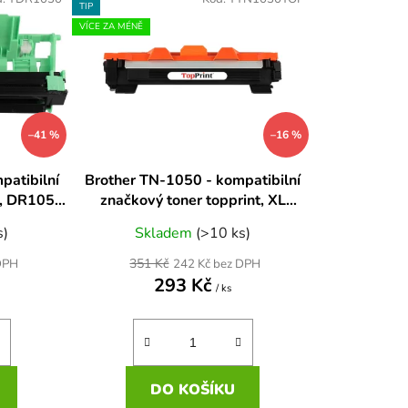
n
TIP
í
VÍCE ZA MÉNĚ
p
r
o
d
–41 %
–16 %
u
k
patibilní
Brother TN-1050 - kompatibilní
t
, DR1050
značkový toner topprint, XL
ů
n
kapacita (2000 str.)
s)
Skladem
(>10 ks)
351 Kč
DPH
242 Kč bez DPH
293 Kč
/ ks
DO KOŠÍKU