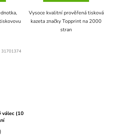
ednotka,
Vysoce kvalitní prověřená tisková
tiskovovu
kazeta značky Topprint na 2000
stran
:
31701374
álec (10
lní
)