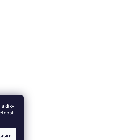
a díky
elnost.
lasím