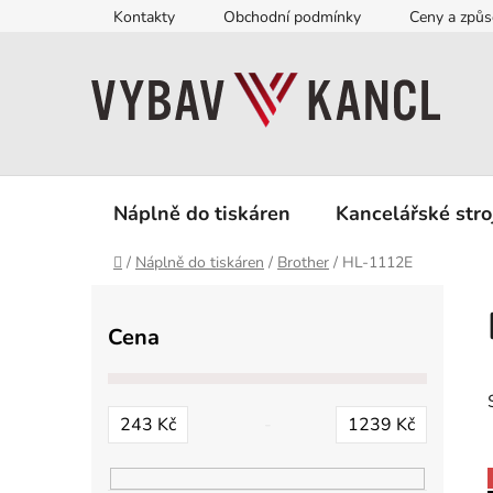
Přejít
Kontakty
Obchodní podmínky
Ceny a způs
na
obsah
Náplně do tiskáren
Kancelářské stro
Domů
/
Náplně do tiskáren
/
Brother
/
HL-1112E
P
o
Cena
s
t
r
243
Kč
1239
Kč
a
n