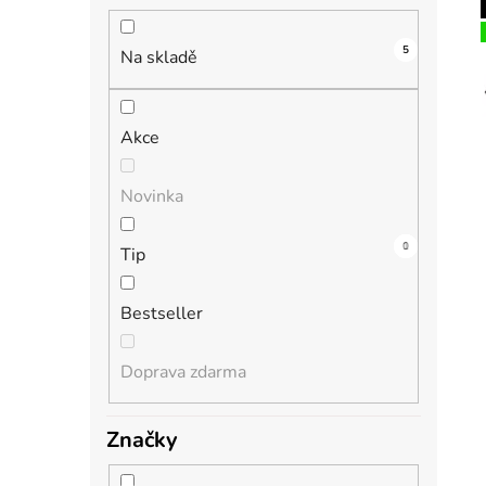
n
í
5
i
p
Na skladě
a
n
Akce
e
l
Novinka
3
0
1
1
0
Tip
Bestseller
Doprava zdarma
Značky