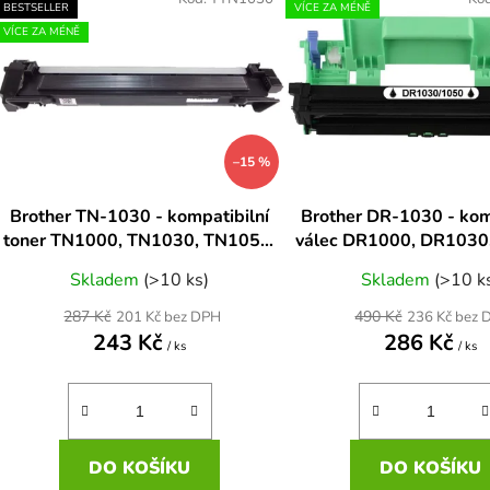
ý
BESTSELLER
VÍCE ZA MÉNĚ
p
VÍCE ZA MÉNĚ
s
p
r
–15 %
o
d
Brother TN-1030 - kompatibilní
Brother DR-1030 - kom
u
toner TN1000, TN1030, TN1050,
válec DR1000, DR1030
k
TN1070 černá
na 10.000stra
Skladem
(>10 ks)
Skladem
(>10 k
t
ů
287 Kč
490 Kč
201 Kč bez DPH
236 Kč bez 
243 Kč
286 Kč
/ ks
/ ks
DO KOŠÍKU
DO KOŠÍKU