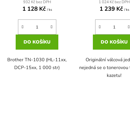
932 Kč bez DPH
1 024 Kč bez DPH
1 128 Kč
1 239 Kč
/ ks
/ ks
DO KOŠÍKU
DO KOŠÍKU
Brother TN-1030 (HL-11xx,
Originální válcová je
DCP-15xx, 1 000 str)
nejedná se o tonerovou 
kazetu!
O
v
l
á
d
a