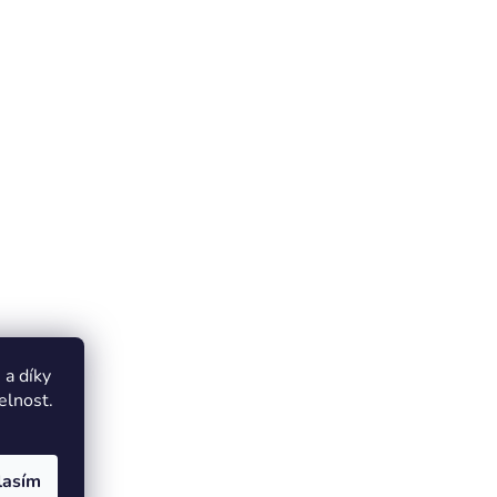
a díky
elnost.
lasím