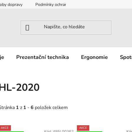
oby dopravy
Podmínky ochrany osobních údajů
Záruka a r
je
Prezentační technika
Ergonomie
Spot
HL-2020
Stránka
1
z
1
-
6
položek celkem
V
AKCE
AKCE
Kód:
495L00362
Kó