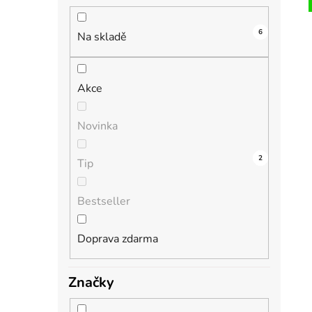
n
í
6
i
p
Na skladě
a
n
Akce
e
l
Novinka
3
0
0
0
2
Tip
Bestseller
Doprava zdarma
Značky