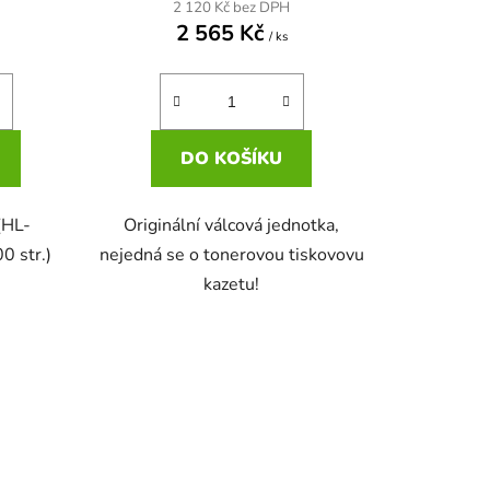
2 120 Kč bez DPH
2 565 Kč
/ ks
DO KOŠÍKU
(HL-
Originální válcová jednotka,
 str.)
nejedná se o tonerovou tiskovovu
kazetu!