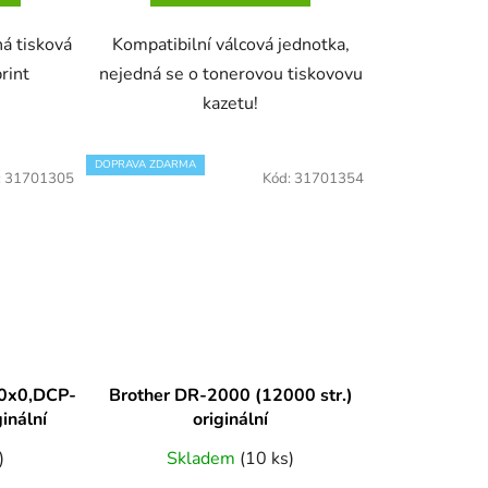
ná tisková
Kompatibilní válcová jednotka,
rint
nejedná se o tonerovou tiskovovu
kazetu!
DOPRAVA ZDARMA
:
31701305
Kód:
31701354
20x0,DCP-
Brother DR-2000 (12000 str.)
ginální
originální
)
Skladem
(10 ks)