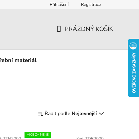
Přihlášení
Registrace
eklamace
PRÁZDNÝ KOŠÍK
NÁKUPNÍ
KOŠÍK
řební materiál
Ř
Řadit podle:
Nejlevnější
a
z
e
VÍCE ZA MÉNĚ
d:
TTN2000
Kód:
TDR2000