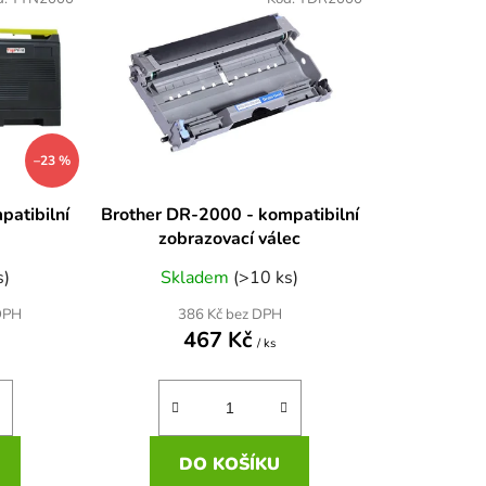
n
í
p
r
o
d
–23 %
u
k
patibilní
Brother DR-2000 - kompatibilní
t
zobrazovací válec
ů
s)
Skladem
(>10 ks)
386 Kč bez DPH
DPH
467 Kč
/ ks
DO KOŠÍKU