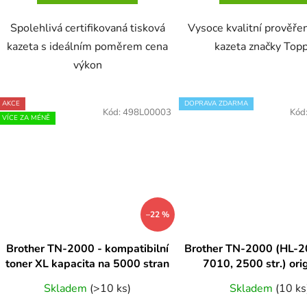
Spolehlivá certifikovaná tisková
Vysoce kvalitní prověře
kazeta s ideálním poměrem cena
kazeta značky Topp
výkon
AKCE
DOPRAVA ZDARMA
Kód:
498L00003
Kód
VÍCE ZA MÉNĚ
–22 %
Brother TN-2000 - kompatibilní
Brother TN-2000 (HL-
toner XL kapacita na 5000 stran
7010, 2500 str.) ori
Skladem
(>10 ks)
Skladem
(10 ks