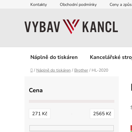
Přejít
Kontakty
Obchodní podmínky
Ceny a způs
na
obsah
Náplně do tiskáren
Kancelářské stro
Domů
/
Náplně do tiskáren
/
Brother
/
HL-2020
P
o
Cena
s
t
r
271
Kč
2565
Kč
a
n