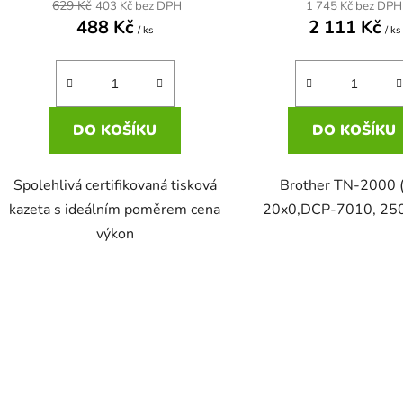
629 Kč
1 745 Kč bez DPH
403 Kč bez DPH
488 Kč
2 111 Kč
/ ks
/ ks
DO KOŠÍKU
DO KOŠÍKU
Spolehlivá certifikovaná tisková
Brother TN-2000 
kazeta s ideálním poměrem cena
20x0,DCP-7010, 2500
výkon
O
v
l
á
d
a