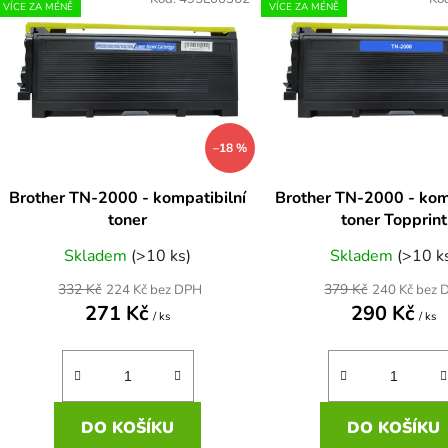
ý
VÍCE ZA MÉNĚ
VÍCE ZA MÉNĚ
p
s
p
r
–18 %
o
d
Brother TN-2000 - kompatibilní
Brother TN-2000 - kom
u
toner
toner Topprint
k
Skladem
(>10 ks)
Skladem
(>10 k
t
ů
332 Kč
379 Kč
224 Kč bez DPH
240 Kč bez 
271 Kč
290 Kč
/ ks
/ ks
DO KOŠÍKU
DO KOŠÍKU