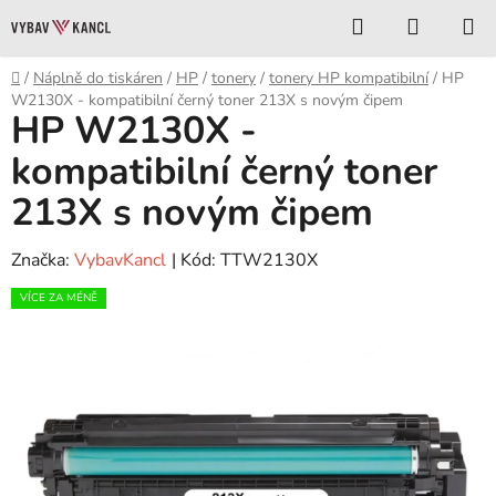
Přejít
Hledat
NÁKUP
na
KOŠÍK
obsah
Domů
/
Náplně do tiskáren
/
HP
/
tonery
/
tonery HP kompatibilní
/
HP
W2130X - kompatibilní černý toner 213X s novým čipem
HP W2130X -
kompatibilní černý toner
213X s novým čipem
Značka:
VybavKancl
| Kód:
TTW2130X
VÍCE ZA MÉNĚ