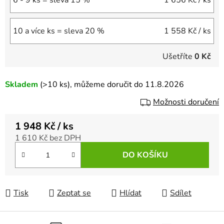
6 - 9 ks = sleva 15 %
1 656 Kč
/ ks
10 a více ks = sleva 20 %
1 558 Kč
/ ks
Ušetříte
0 Kč
Skladem
(>10 ks)
, můžeme doručit do 11.8.2026
Možnosti doručení
1 948 Kč
/ ks
1 610 Kč bez DPH
Měrná cena:
DO KOŠÍKU
Tisk
Zeptat se
Hlídat
Sdílet