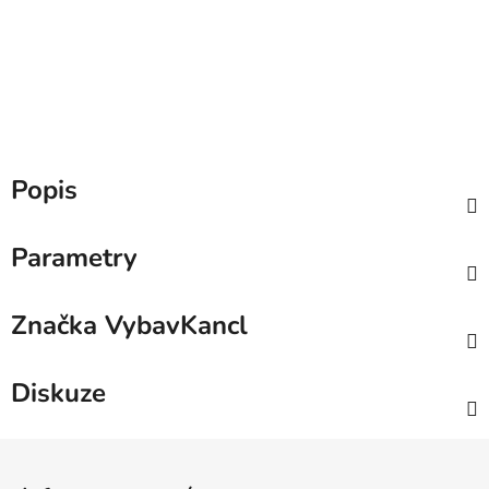
Popis
Parametry
Značka
VybavKancl
Diskuze
Z
á