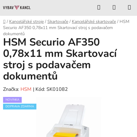
Přejít
Hledat
NÁKUP
na
KOŠÍK
obsah
Domů
/
Kancelářské stroje
/
Skartovače
/
Kancelářské skartovače
/
HSM
Securio AF350 0,78x11 mm Skartovací stroj s podavačem
dokumentů
HSM Securio AF350
0,78x11 mm Skartovací
stroj s podavačem
dokumentů
Značka:
HSM
| Kód:
SK01082
NOVINKA
DOPRAVA ZDARMA