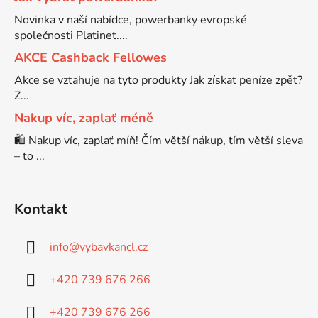
Novinka v naší nabídce, powerbanky evropské
společnosti Platinet....
AKCE Cashback Fellowes
Akce se vztahuje na tyto produkty Jak získat peníze zpět?
Z...
Nakup víc, zaplať méně
🛍️ Nakup víc, zaplať míň! Čím větší nákup, tím větší sleva
– to ...
Kontakt
info
@
vybavkancl.cz
+420 739 676 266
+420 739 676 266