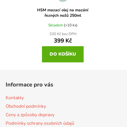
HSM mazací olej na mazání
řezných nožů 250ml
Skladem
(>10 ks)
330 Kč bez DPH
399 Kč
DO KOŠÍKU
Z
á
Informace pro vás
p
a
Kontakty
t
Obchodní podmínky
í
Ceny a způsoby dopravy
Podmínky ochrany osobních údajů