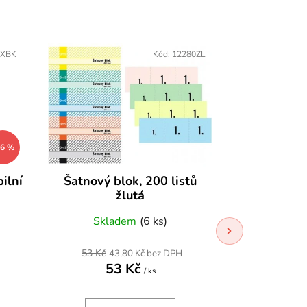
5XBK
Kód:
12280ZL
26 %
Šatnový blok, 200 listů
ilní
Oki 4
žlutá
kompatibil
kazeta ES 3
Skladem
(6 ks)
Skla
53 Kč
43,80 Kč bez DPH
702,4
53 Kč
85
/ ks