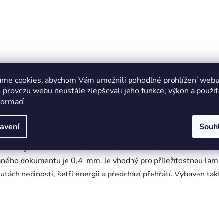
áme cookies, abychom Vám umožnili pohodlné prohlížení webu 
 provozu webu neustále zlepšovali jeho funkce, výkon a použit
formací
Parametry
Diskuze
Znač
avení
Souh
možňuje kvalitní laminaci formátu A4 v rozsahu 80-125 mic tl
vaného dokumentu je 0,4 mm. Je vhodný pro příležitostnou lami
nutách nečinosti, šetří energii a předchází přehřátí. Vybaven 