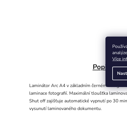
Použív
analýze
Více in
Popis
Nast
Laminátor Arc A4 v základním černém designu u
laminace fotografií. Maximální tloušťka lamino
Shut off zajišťuje automatické vypnutí po 30 mi
vysunutí laminovaného dokumentu.