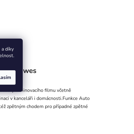
a díky
elnost.
ka
Fellowes
lasím
oušťky laminovacího filmu včetně
naci v kanceláři i domácnosti.Funkce Auto
taktéž zpětným chodem pro případné zpětné