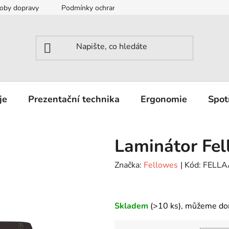
oby dopravy
Podmínky ochrany osobních údajů
Záruka a r
je
Prezentační technika
Ergonomie
Spot
Laminátor Fe
Značka:
Fellowes
| Kód:
FELL
Skladem
(>10 ks)
, můžeme do