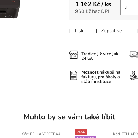
1 162 Kč
/ ks
960 Kč bez DPH
Měrná cena:
Tisk
Zeptat se
Tradice již více jak
24 let
Možnost nákupů na
fakturu, pro školy a
státní instituce
Mohlo by se vám také líbit
AKCE
Kód:
FELLASPECTRA4
Kód:
FELLAPI