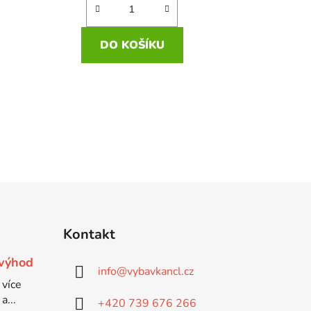
DO KOŠÍKU
DO
Kontakt
 výhod
info
@
vybavkancl.cz
 více
a...
+420 739 676 266