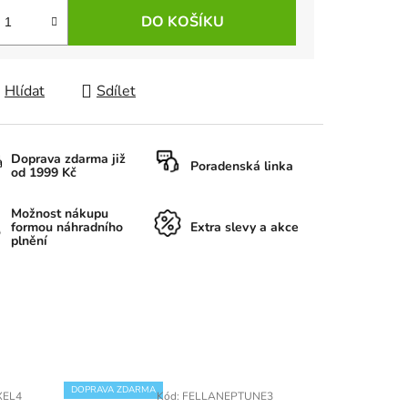
DO KOŠÍKU
Hlídat
Sdílet
Doprava zdarma již
Poradenská linka
od 1999 Kč
Možnost nákupu
formou náhradního
Extra slevy a akce
plnění
DOPRAVA ZDARMA
CASHBACK
XEL4
Kód:
FELLANEPTUNE3