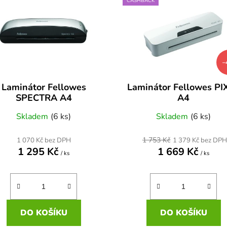
CASHBACK
–
Laminátor Fellowes
Laminátor Fellowes PI
SPECTRA A4
A4
Skladem
(6 ks)
Skladem
(6 ks)
1 753 Kč
1 070 Kč bez DPH
1 379 Kč bez DPH
1 295 Kč
1 669 Kč
/ ks
/ ks
DO KOŠÍKU
DO KOŠÍKU