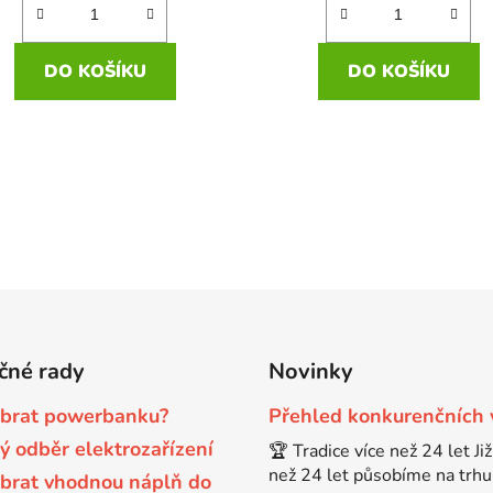
DO KOŠÍKU
DO KOŠÍKU
čné rady
Novinky
ybrat powerbanku?
Přehled konkurenčních
ý odběr elektrozařízení
🏆 Tradice více než 24 let Již
než 24 let působíme na trhu 
ybrat vhodnou náplň do