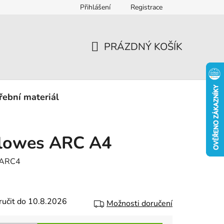
Přihlášení
Registrace
eklamace
PRÁZDNÝ KOŠÍK
NÁKUPNÍ
KOŠÍK
řební materiál
llowes ARC A4
AARC4
ručit do 10.8.2026
Možnosti doručení