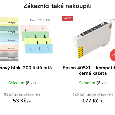
Zákazníci také nakoupili
AKCE
Kód:
12280BK
Kód:
TE40
–
nový blok, 200 listů bílá
Epson 405XL - kompatib
černá kazeta
Skladem
(6 ks)
Skladem
(6 ks)
53 Kč
242 Kč
43,80 Kč bez DPH
146,28 Kč bez DPH
53 Kč
177 Kč
/ ks
/ ks