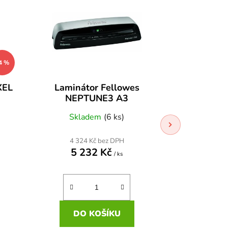
DOPRAVA ZDARMA
4 %
XEL
Laminátor Fellowes
Laminát
NEPTUNE3 A3
SAT
Skladem
(6 ks)
Skla
4 324 Kč bez DPH
2 442
5 232 Kč
2 9
/ ks
DO KOŠÍKU
DO