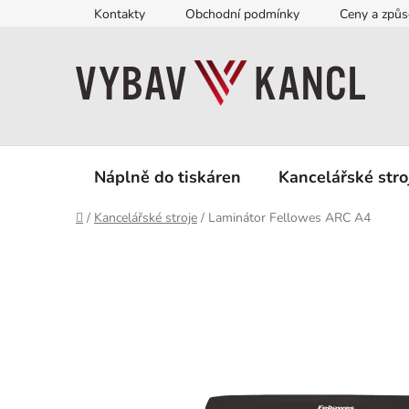
Přejít
Kontakty
Obchodní podmínky
Ceny a způs
na
obsah
Náplně do tiskáren
Kancelářské stro
Domů
/
Kancelářské stroje
/
Laminátor Fellowes ARC A4