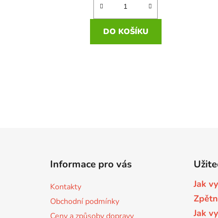
DO KOŠÍKU
Z
á
Informace pro vás
Užite
p
a
Jak v
Kontakty
t
Zpětn
Obchodní podmínky
í
Jak v
Ceny a způsoby dopravy