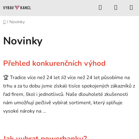
Přejít
Hledat
NÁKUP
na
KOŠÍK
obsah
Domů
/
Novinky
Novinky
V
Přehled konkurenčních výhod
ý
p
🏆 Tradice více než 24 let Již více než 24 let působíme na
i
trhu a za tu dobu jsme získali tisíce spokojených zákazníků z
s
řad firem, škol i jednotlivců. Naše dlouholeté zkušenosti
č
nám umožňují pečlivě vybírat sortiment, který splňuje
l
vysoké nároky na ...
á
n
k
ů
Jak vybrat powerbanku?