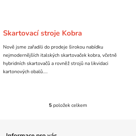
Skartovací stroje Kobra
Nově jsme zařadili do prodeje širokou nabídku
nejmodernějších italských skartovaček kobra, včetně
hybridních skartovačů a rovněž strojů na likvidaci
kartonových obalů....
5
položek celkem
O
v
l
Z
á
á
d
Informace pro vás