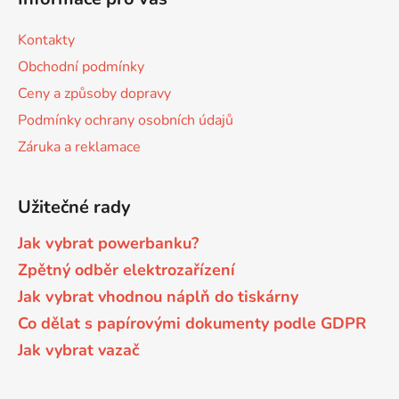
p
a
a
c
Kontakty
t
í
Obchodní podmínky
p
í
r
Ceny a způsoby dopravy
v
Podmínky ochrany osobních údajů
k
Záruka a reklamace
y
v
ý
Užitečné rady
p
i
Jak vybrat powerbanku?
s
Zpětný odběr elektrozařízení
u
Jak vybrat vhodnou náplň do tiskárny
Co dělat s papírovými dokumenty podle GDPR
Jak vybrat vazač