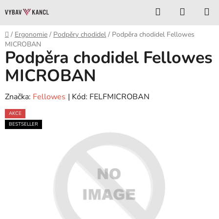
Přejít
Hledat
NÁKUP
na
KOŠÍK
obsah
Domů
/
Ergonomie
/
Podpěry chodidel
/
Podpěra chodidel Fellowes
MICROBAN
Podpěra chodidel Fellowes
MICROBAN
Značka:
Fellowes
| Kód:
FELFMICROBAN
AKCE
BESTSELLER