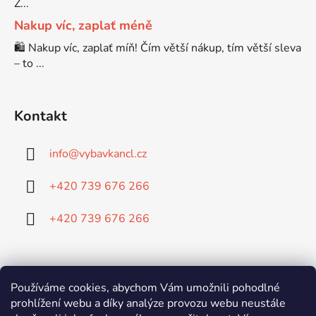
Z...
Nakup víc, zaplať méně
🛍️ Nakup víc, zaplať míň! Čím větší nákup, tím větší sleva
– to ...
Kontakt
info
@
vybavkancl.cz
+420 739 676 266
+420 739 676 266
Doprava:
Používáme cookies, abychom Vám umožnili pohodlné
prohlížení webu a díky analýze provozu webu neustále