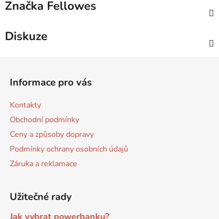
Značka
Fellowes
Diskuze
Z
á
Informace pro vás
p
a
Kontakty
t
Obchodní podmínky
í
Ceny a způsoby dopravy
Podmínky ochrany osobních údajů
Záruka a reklamace
Užitečné rady
Jak vybrat powerbanku?