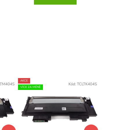
AKCE
LTM404S
Kód:
TCLTK404S
VÍCE ZA MÉNĚ