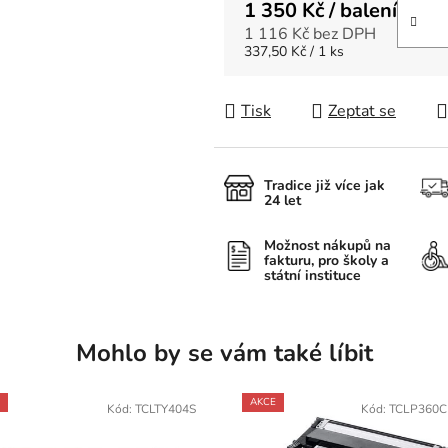
1 350 Kč
/ balení
1 116 Kč bez DPH
Měrná cena:
337,50 Kč / 1 ks
Tisk
Zeptat se
Tradice již více jak
24 let
Možnost nákupů na
fakturu, pro školy a
státní instituce
Mohlo by se vám také líbit
AKCE
Kód:
TCLTY404S
Kód:
TCLP360