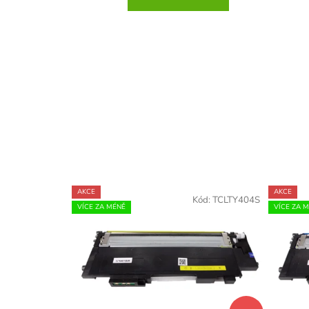
AKCE
AKCE
Kód:
TCLTY404S
VÍCE ZA MÉNĚ
VÍCE ZA 