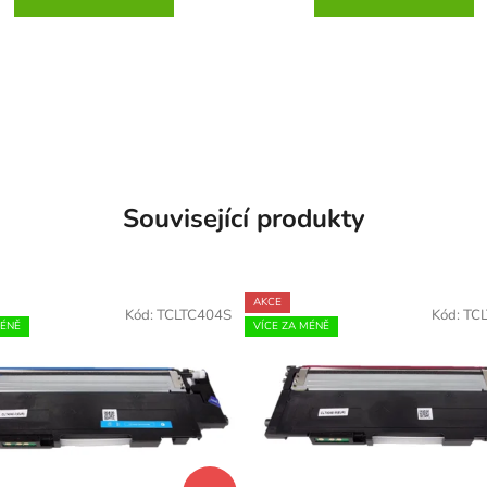
Související produkty
AKCE
Kód:
TCLTC404S
Kód:
TC
MÉNĚ
VÍCE ZA MÉNĚ