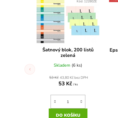
Kód:
12280ZE
Šatnový blok, 200 listů
Eps
zelená
Skladem
(6 ks)
53 Kč
43,80 Kč bez DPH
53 Kč
/ ks
DO KOŠÍKU