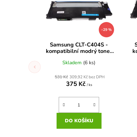
–29 %
Samsung CLT-C404S -
kompatibilní modrý toner
k
Xpress C430W, C480,
Skladem
(6 ks)
C480FW, C480W, C480FN
C4
531 Kč
309,92 Kč bez DPH
375 Kč
/ ks
DO KOŠÍKU