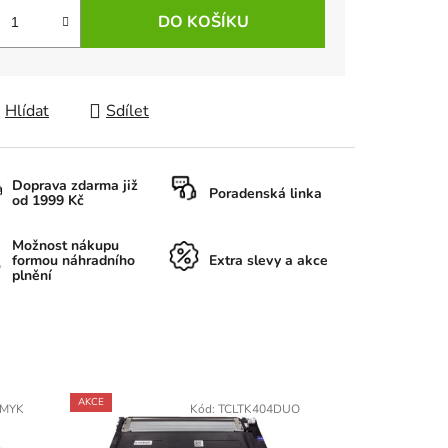
DO KOŠÍKU
Hlídat
Sdílet
Doprava zdarma již
Poradenská linka
od 1999 Kč
Možnost nákupu
formou náhradního
Extra slevy a akce
plnění
AKCE
AKCE
CMYK
Kód:
TCLTK404DUO