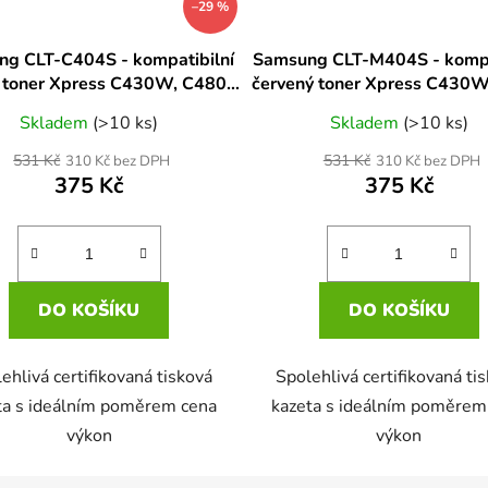
–29 %
g CLT-C404S - kompatibilní
Samsung CLT-M404S - kompa
 toner Xpress C430W, C480,
červený toner Xpress C430W
80FW, C480W, C480FN
C480FW, C480W, C48
Skladem
(>10 ks)
Skladem
(>10 ks)
531 Kč
531 Kč
310 Kč bez DPH
310 Kč bez DPH
375 Kč
375 Kč
DO KOŠÍKU
DO KOŠÍKU
ehlivá certifikovaná tisková
Spolehlivá certifikovaná ti
ta s ideálním poměrem cena
kazeta s ideálním poměrem
výkon
výkon