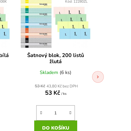
80BK
Kód:
12280ZL
bílá
Šatnový blok, 200 listů
Školní mag
žlutá
Skladem
(6 ks)
Skla
53 Kč
43,80 Kč bez DPH
2 399,
53 Kč
2 9
/ ks
DO KOŠÍKU
DO