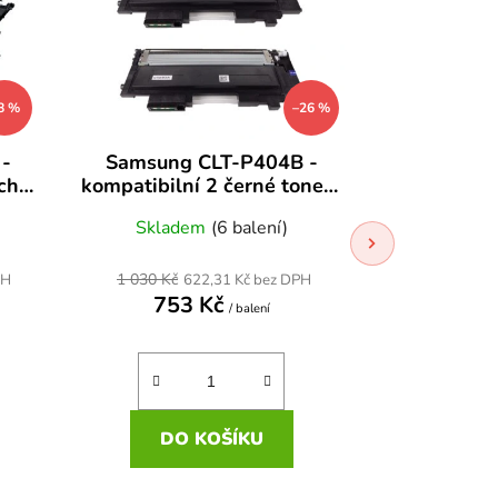
8 %
–26 %
-
Samsung CLT-P404B -
Samsung
ch
kompatibilní 2 černé tonery
kompatibi
365
Xpress C430W, C480,
Xpress 
Skladem
(6 balení)
Skla
C480FW, C480W, C480FN
C480FW, 
1 030 Kč
531 Kč
PH
622,31 Kč bez DPH
3
753 Kč
37
/ balení
DO KOŠÍKU
DO