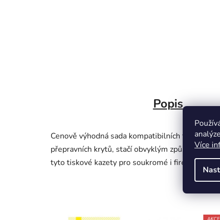
Popis
Použív
analýze
Cenově výhodná sada kompatibilních tonerů. Jeji
Více in
přepravních krytů, stačí obvyklým způsobem vloži
tyto tiskové kazety pro soukromé i firemní použit
Nast
AKCE