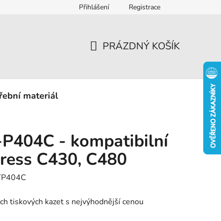
Přihlášení
Registrace
eklamace
PRÁZDNÝ KOŠÍK
NÁKUPNÍ
KOŠÍK
řební materiál
P404C - kompatibilní
ress C430, C480
TP404C
ých tiskových kazet s nejvýhodnější cenou