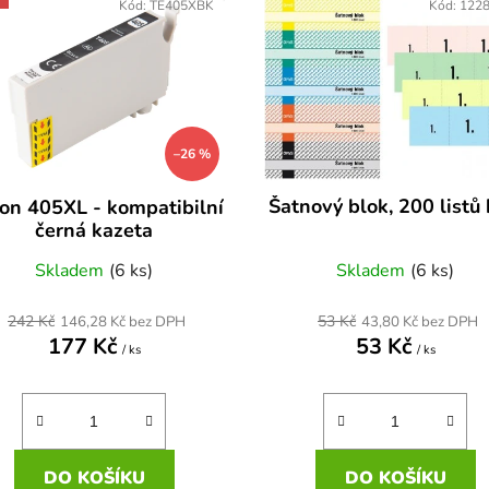
Kód:
TE405XBK
Kód:
122
–26 %
Šatnový blok, 200 listů 
on 405XL - kompatibilní
černá kazeta
Skladem
(6 ks)
Skladem
(6 ks)
242 Kč
53 Kč
146,28 Kč bez DPH
43,80 Kč bez DPH
177 Kč
53 Kč
/ ks
/ ks
DO KOŠÍKU
DO KOŠÍKU