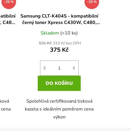
–29 %
–29 %
tibilní
Samsung CLT-K404S - kompatibilní
, C480,
černý toner Xpress C430W, C480,
0FN
C480FW, C480W, C480FN
Skladem
(>10 ks)
531 Kč
310 Kč bez DPH
375 Kč
DO KOŠÍKU
sková
Spolehlivá certifikovaná tisková
 cena
kazeta s ideálním poměrem cena
výkon