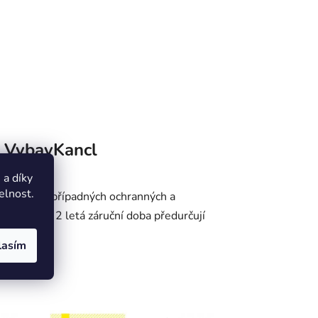
VybavKancl
a díky
elnost.
 a sejmutí případných ochranných a
tní tisk a 2 letá záruční doba předurčují
lasím
DOPRAVA ZDARMA