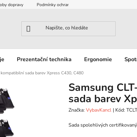
oby dopravy
Podmínky ochrany osobních údajů
Záruka a r
je
Prezentační technika
Ergonomie
Spot
ompatibilní sada barev Xpress C430, C480
Samsung CLT-
sada barev Xp
Značka:
VybavKancl
| Kód:
TCL
Sada spolehlivých certifikovan