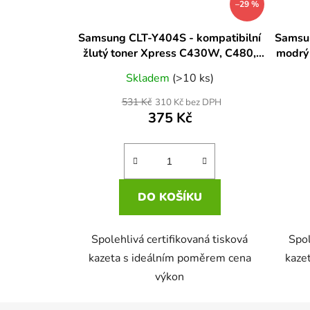
–29 %
Samsung CLT-Y404S - kompatibilní
Samsun
žlutý toner Xpress C430W, C480,
modrý
C480FW, C480W, C480FN
C4
Skladem
(>10 ks)
531 Kč
310 Kč bez DPH
375 Kč
DO KOŠÍKU
Spolehlivá certifikovaná tisková
Spol
kazeta s ideálním poměrem cena
kaze
výkon