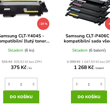
–29 %
–
Samsung CLT-Y404S -
Samsung CLT-P406C 
ompatibilní žlutý toner
kompatibilní sada vše
Xpress C430W, C480,
barev s CLP-360, CLP-
Skladem
(6 ks)
Skladem
(6 balení)
80FW, C480W, C480FN
531 Kč
1 390 Kč
309,92 Kč bez DPH
1 047,93 Kč bez D
375 Kč
1 268 Kč
/ ks
/ balení
DO KOŠÍKU
DO KOŠÍKU