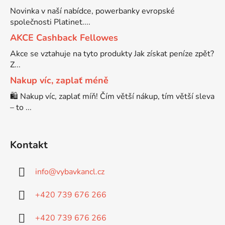
Novinka v naší nabídce, powerbanky evropské
společnosti Platinet....
AKCE Cashback Fellowes
Akce se vztahuje na tyto produkty Jak získat peníze zpět?
Z...
Nakup víc, zaplať méně
🛍️ Nakup víc, zaplať míň! Čím větší nákup, tím větší sleva
– to ...
Kontakt
info
@
vybavkancl.cz
+420 739 676 266
+420 739 676 266