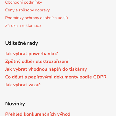
k
Obchodní podmínky
í
y
Ceny a způsoby dopravy
v
Podmínky ochrany osobních údajů
ý
p
Záruka a reklamace
i
s
u
Užitečné rady
Jak vybrat powerbanku?
Zpětný odběr elektrozařízení
Jak vybrat vhodnou náplň do tiskárny
Co dělat s papírovými dokumenty podle GDPR
Jak vybrat vazač
Novinky
Přehled konkurenčních výhod