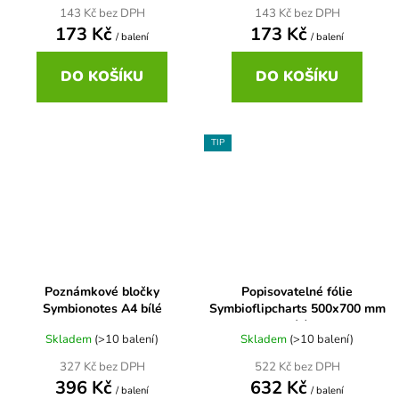
143 Kč bez DPH
143 Kč bez DPH
173 Kč
173 Kč
/ balení
/ balení
DO KOŠÍKU
DO KOŠÍKU
TIP
Poznámkové bločky
Popisovatelné fólie
Symbionotes A4 bílé
Symbioflipcharts 500x700 mm
bílé
Skladem
(>10 balení)
Skladem
(>10 balení)
+ Sleva 10% s kódem
327 Kč bez DPH
522 Kč bez DPH
SYM10
396 Kč
632 Kč
/ balení
/ balení