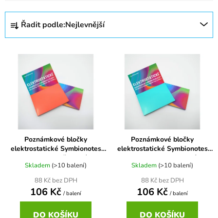
Ř
Řadit podle:
Nejlevnější
a
z
V
e
ý
n
p
í
i
p
s
r
p
o
r
d
Poznámkové bločky
Poznámkové bločky
o
u
elektrostatické Symbionotes
elektrostatické Symbionotes
d
k
70x100 mm červené
70x100 mm tyrkysové
u
Skladem
(>10 balení)
Skladem
(>10 balení)
t
k
ů
88 Kč bez DPH
88 Kč bez DPH
106 Kč
106 Kč
t
/ balení
/ balení
ů
DO KOŠÍKU
DO KOŠÍKU