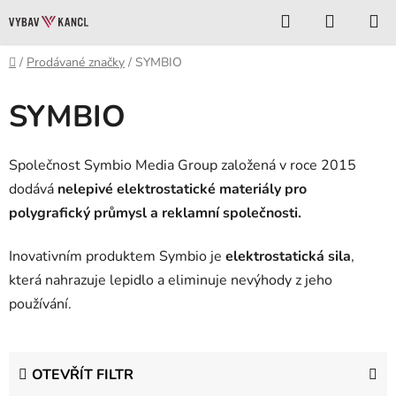
Přejít
Hledat
NÁKUP
na
KOŠÍK
obsah
Domů
/
Prodávané značky
/
SYMBIO
SYMBIO
Společnost Symbio Media Group založená v roce 2015
dodává
nelepivé elektrostatické materiály pro
polygrafický průmysl a reklamní společnosti.
Inovativním produktem Symbio je
elektrostatická sila
,
která nahrazuje lepidlo a eliminuje nevýhody z jeho
používání.
OTEVŘÍT FILTR