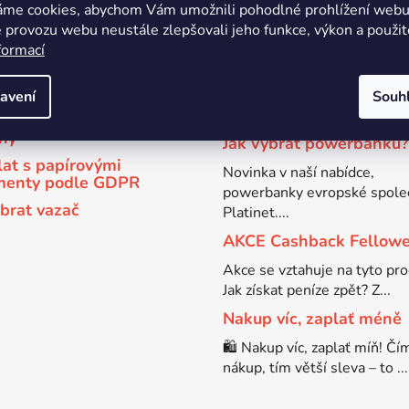
áme cookies, abychom Vám umožnili pohodlné prohlížení webu 
čné rady
Novinky
 provozu webu neustále zlepšovali jeho funkce, výkon a použit
formací
ybrat powerbanku?
Přehled konkurenčních
ý odběr elektrozařízení
🏆 Tradice více než 24 let Již
avení
Souh
než 24 let působíme na trhu 
ybrat vhodnou náplň do
rny
Jak vybrat powerbanku?
lat s papírovými
Novinka v naší nabídce,
menty podle GDPR
powerbanky evropské spole
ybrat vazač
Platinet....
AKCE Cashback Fellow
Akce se vztahuje na tyto pr
Jak získat peníze zpět? Z...
Nakup víc, zaplať méně
🛍️ Nakup víc, zaplať míň! Čí
nákup, tím větší sleva – to ...