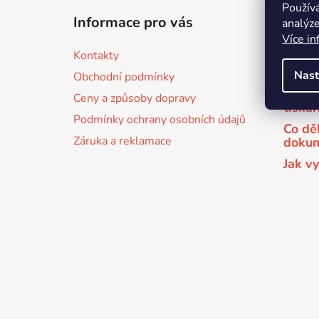
Použív
á
Informace pro vás
Užite
analýze
p
Více in
a
Jak v
Kontakty
t
Zpětn
Nast
Obchodní podmínky
í
Jak v
Ceny a způsoby dopravy
tiská
Podmínky ochrany osobních údajů
Co dě
Záruka a reklamace
doku
Jak v