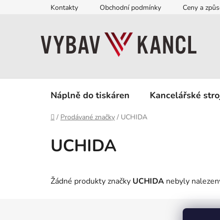
Přejít
Kontakty
Obchodní podmínky
Ceny a způs
na
obsah
Náplně do tiskáren
Kancelářské stro
Domů
/
Prodávané značky
/
UCHIDA
UCHIDA
Žádné produkty značky
UCHIDA
nebyly nalezeny
Z