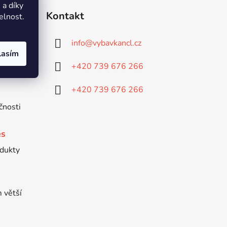
a díky
Kontakt
elnost.
 výhod
info
@
vybavkancl.cz
 více
lasím
a...
+420 739 676 266
+420 739 676 266
čnosti
es
odukty
m větší