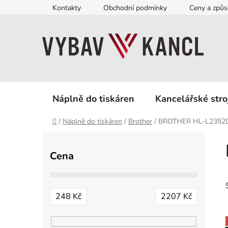
Přejít
Kontakty
Obchodní podmínky
Ceny a způs
na
obsah
Náplně do tiskáren
Kancelářské stro
Domů
/
Náplně do tiskáren
/
Brother
/
BROTHER HL-L235
P
o
Cena
s
t
r
248
Kč
2207
Kč
a
n