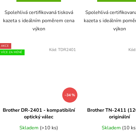
Spolehlivá certifikovaná tisková
Spolehlivá certifikovan
kazeta s ideálním poměrem cena
kazeta s ideálním pom
výkon
výkon
AKCE
Kód:
TDR2401
Kód
VÍCE ZA MÉNĚ
–34 %
Brother DR-2401 - kompatibilní
Brother TN-2411 (120
optický válec
originální
Skladem
(>10 ks)
Skladem
(10 ks