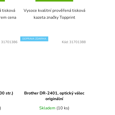
á tisková
Vysoce kvalitní prověřená tisková
ěrem cena
kazeta značky Topprint
DOPRAVA ZDARMA
:
31701386
Kód:
31701388
0 str.)
Brother DR-2401, optický válec
originální
)
Skladem
(10 ks)