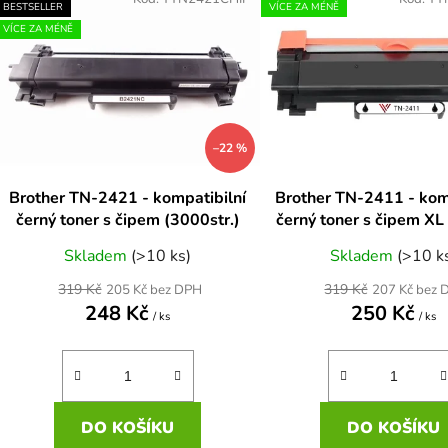
ý
BESTSELLER
VÍCE ZA MÉNĚ
p
VÍCE ZA MÉNĚ
s
p
r
–22 %
o
d
Brother TN-2421 - kompatibilní
Brother TN-2411 - kom
u
černý toner s čipem (3000str.)
černý toner s čipem XL
k
(3000str.)
Skladem
(>10 ks)
Skladem
(>10 k
t
ů
319 Kč
319 Kč
205 Kč bez DPH
207 Kč bez 
248 Kč
250 Kč
/ ks
/ ks
DO KOŠÍKU
DO KOŠÍKU