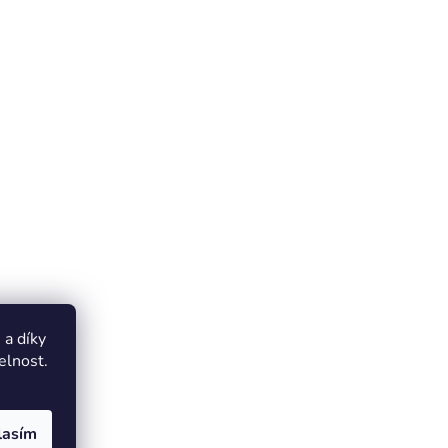
a díky
elnost.
lasím