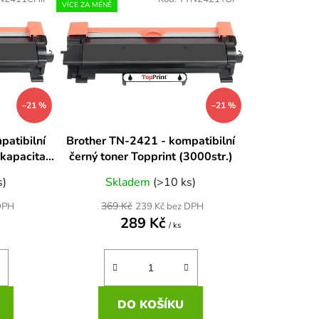
n
VÍCE ZA MÉNĚ
í
p
r
o
d
–21 %
–21 %
u
k
patibilní
Brother TN-2421 - kompatibilní
t
 kapacita
černý toner Topprint (3000str.)
ů
s)
Skladem
(>10 ks)
369 Kč
DPH
239 Kč bez DPH
289 Kč
/ ks
DO KOŠÍKU