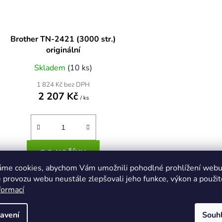
Brother TN-2421 (3000 str.)
originální
Skladem
(10 ks)
1 824 Kč bez DPH
2 207 Kč
/ ks
DO KOŠÍKU
áme cookies, abychom Vám umožnili pohodlné prohlížení webu 
 provozu webu neustále zlepšovali jeho funkce, výkon a použit
formací
O
v
l
avení
Souh