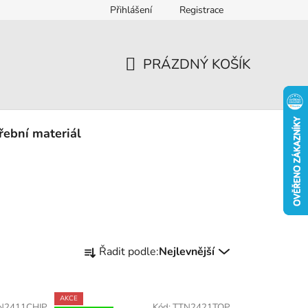
Přihlášení
Registrace
eklamace
PRÁZDNÝ KOŠÍK
NÁKUPNÍ
KOŠÍK
řební materiál
Ř
Řadit podle:
Nejlevnější
a
z
e
AKCE
N2411CHIP
Kód:
TTN2421TOP