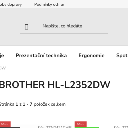
oby dopravy
Podmínky ochrany osobních údajů
Záruka a r
je
Prezentační technika
Ergonomie
Spot
2DW
BROTHER HL-L2352DW
Stránka
1
z
1
-
7
položek celkem
V
AKCE
AKCE
Kód:
TTN2421CHIP
Kód:
TT