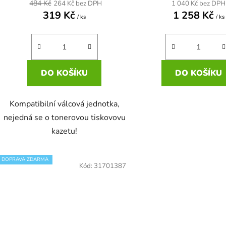
484 Kč
1 040 Kč bez DPH
264 Kč bez DPH
319 Kč
1 258 Kč
/ ks
/ ks
DO KOŠÍKU
DO KOŠÍKU
Kompatibilní válcová jednotka,
nejedná se o tonerovou tiskovovu
kazetu!
DOPRAVA ZDARMA
Kód:
31701387