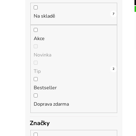
n
í
7
i
p
Na skladě
a
n
Akce
e
l
Novinka
4
0
0
1
2
Tip
Bestseller
Doprava zdarma
Značky