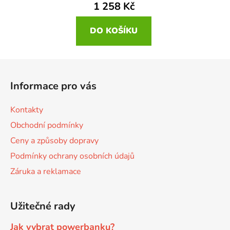
1 258 Kč
DO KOŠÍKU
Z
á
Informace pro vás
p
a
Kontakty
t
Obchodní podmínky
í
Ceny a způsoby dopravy
Podmínky ochrany osobních údajů
Záruka a reklamace
Užitečné rady
Jak vybrat powerbanku?