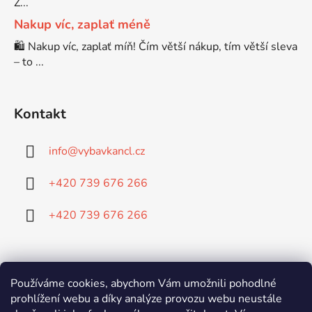
Z...
Nakup víc, zaplať méně
🛍️ Nakup víc, zaplať míň! Čím větší nákup, tím větší sleva
– to ...
Kontakt
info
@
vybavkancl.cz
+420 739 676 266
+420 739 676 266
Doprava:
Používáme cookies, abychom Vám umožnili pohodlné
prohlížení webu a díky analýze provozu webu neustále