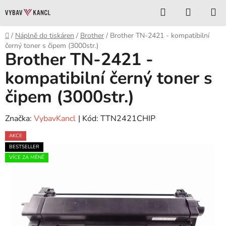
Přejít
Hledat
NÁKUP
na
KOŠÍK
obsah
Domů
/
Náplně do tiskáren
/
Brother
/
Brother TN-2421 - kompatibilní
černý toner s čipem (3000str.)
Brother TN-2421 -
kompatibilní černý toner s
čipem (3000str.)
Značka:
VybavKancl
| Kód:
TTN2421CHIP
AKCE
BESTSELLER
VÍCE ZA MÉNĚ