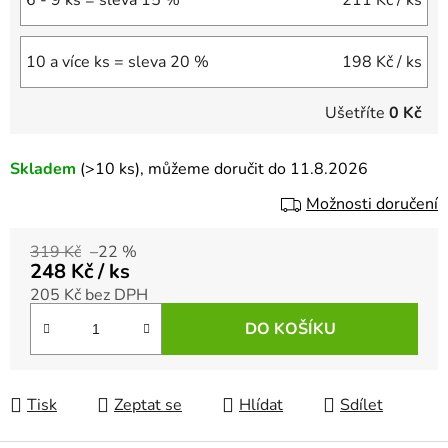
6 - 9 ks = sleva 15 %
211 Kč
/ ks
10 a více ks = sleva 20 %
198 Kč
/ ks
Ušetříte
0 Kč
Skladem
(>10 ks)
, můžeme doručit do 11.8.2026
Možnosti doručení
319 Kč
–22 %
248 Kč
/ ks
205 Kč bez DPH
Měrná cena:
DO KOŠÍKU
Tisk
Zeptat se
Hlídat
Sdílet