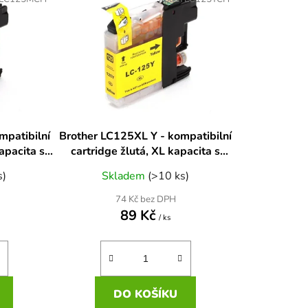
n
í
p
r
o
d
u
k
mpatibilní
Brother LC125XL Y - kompatibilní
t
apacita s
cartridge žlutá, XL kapacita s
ů
novým čipem
s)
Skladem
(>10 ks)
74 Kč bez DPH
89 Kč
/ ks
DO KOŠÍKU