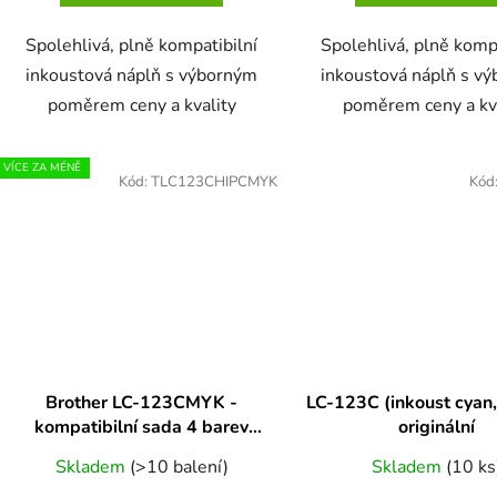
Spolehlivá, plně kompatibilní
Spolehlivá, plně komp
inkoustová náplň s výborným
inkoustová náplň s v
poměrem ceny a kvality
poměrem ceny a kv
VÍCE ZA MÉNĚ
Kód:
TLC123CHIPCMYK
Kód
Brother LC-123CMYK -
LC-123C (inkoust cyan,
kompatibilní sada 4 barev
originální
cartridge s novými čipy
Skladem
(>10 balení)
Skladem
(10 ks