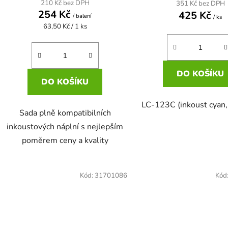
210 Kč bez DPH
351 Kč bez DPH
254 Kč
425 Kč
/ balení
/ ks
Měrná
63,50 Kč / 1 ks
cena:
DO KOŠÍKU
DO KOŠÍKU
LC-123C (inkoust cyan,
Sada plně kompatibilních
inkoustových náplní s nejlepším
poměrem ceny a kvality
Kód:
31701086
Kód