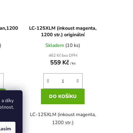
yan,1200
LC-125XLM (inkoust magenta,
1200 str.) originální
)
Skladem
(10 ks)
462 Kč bez DPH
559 Kč
/ ks
DO KOŠÍKU
a díky
elnost.
yan,1200
LC-125XLM (inkoust magenta,
1200 str.)
lasím