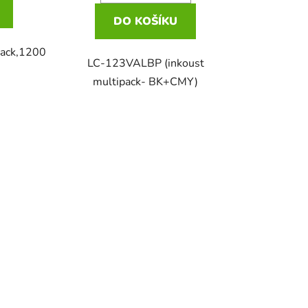
DO KOŠÍKU
lack,1200
LC-123VALBP (inkoust
multipack- BK+CMY)