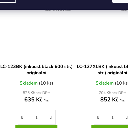
Kód:
31701083
Kód
LC-123BK (inkoust black,600 str.)
LC-127XLBK (inkoust b
originální
str.) originální
Skladem
(10 ks)
Skladem
(10 ks
525 Kč bez DPH
704 Kč bez DPH
635 Kč
852 Kč
/ ks
/ ks