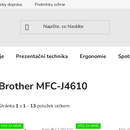
oby dopravy
Podmínky ochrany osobních údajů
Záruka a r
je
Prezentační technika
Ergonomie
Spot
Brother MFC-J4610
Stránka
1
z
1
-
13
položek celkem
V
VÍCE ZA MÉNĚ
VÍCE ZA MÉNĚ
Kód:
TLC125CCH
Kód:
T