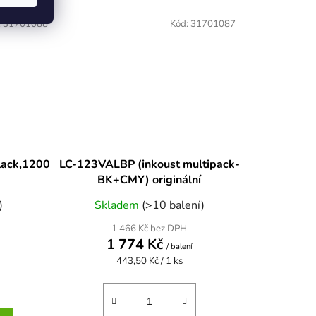
:
31701088
Kód:
31701087
lack,1200
LC-123VALBP (inkoust multipack-
BK+CMY) originální
)
Skladem
(>10 balení)
1 466 Kč bez DPH
1 774 Kč
/ balení
Měrná
443,50 Kč / 1 ks
cena: