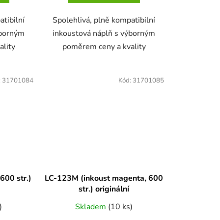
atibilní
Spolehlivá, plně kompatibilní
ýborným
inkoustová náplň s výborným
ality
poměrem ceny a kvality
:
31701084
Kód:
31701085
600 str.)
LC-123M (inkoust magenta, 600
str.) originální
)
Skladem
(10 ks)