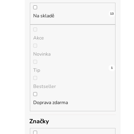
n
í
13
i
p
Na skladě
a
n
Akce
e
l
Novinka
0
0
0
0
1
Tip
Bestseller
Doprava zdarma
Značky