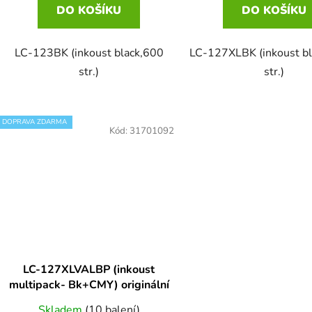
DO KOŠÍKU
DO KOŠÍKU
LC-123BK (inkoust black,600
LC-127XLBK (inkoust b
str.)
str.)
DOPRAVA ZDARMA
Kód:
31701092
LC-127XLVALBP (inkoust
multipack- Bk+CMY) originální
Skladem
(10 balení)