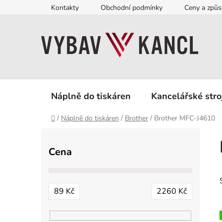
Přejít
Kontakty
Obchodní podmínky
Ceny a způs
na
obsah
Náplně do tiskáren
Kancelářské stro
Domů
/
Náplně do tiskáren
/
Brother
/
Brother MFC-J4610
P
o
Cena
s
t
r
89
Kč
2260
Kč
a
n