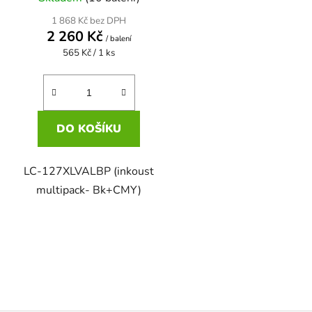
1 868 Kč bez DPH
2 260 Kč
/ balení
Měrná
565 Kč / 1 ks
cena:
DO KOŠÍKU
LC-127XLVALBP (inkoust
multipack- Bk+CMY)
O
v
l
á
d