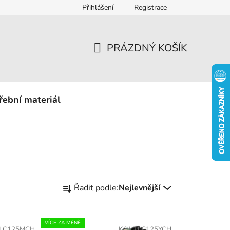
Přihlášení
Registrace
eklamace
PRÁZDNÝ KOŠÍK
NÁKUPNÍ
KOŠÍK
řební materiál
Ř
Řadit podle:
Nejlevnější
a
z
e
VÍCE ZA MÉNĚ
LC125MCH
Kód:
TLC125YCH