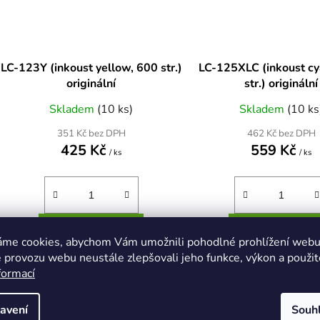
LC-123Y (inkoust yellow, 600 str.)
LC-125XLC (inkoust c
originální
str.) originální
Skladem
(10 ks)
Skladem
(10 ks
351 Kč bez DPH
462 Kč bez DPH
425 Kč
559 Kč
/ ks
/ ks
DO KOŠÍKU
DO KOŠÍKU
áme cookies, abychom Vám umožnili pohodlné prohlížení webu 
 provozu webu neustále zlepšovali jeho funkce, výkon a použit
formací
LC-123Y (inkoust yellow, 600
LC-125XLC (inkoust c
str.)
str.)
avení
Souh