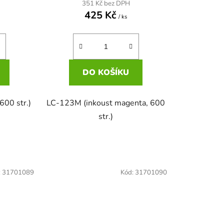
351 Kč bez DPH
425 Kč
/ ks
DO KOŠÍKU
600 str.)
LC-123M (inkoust magenta, 600
str.)
:
31701089
Kód:
31701090