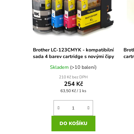
Brother LC-123CMYK - kompatibilní
Brot
sada 4 barev cartridge s novými čipy
cart
Skladem
(>10 balení)
210 Kč bez DPH
254 Kč
Měrná
63,50 Kč / 1 ks
cena:
DO KOŠÍKU