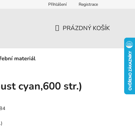
Přihlášení
Registrace
eklamace
PRÁZDNÝ KOŠÍK
NÁKUPNÍ
KOŠÍK
řební materiál
ust cyan,600 str.)
84
.)