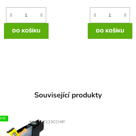
DO KOŠÍKU
DO KOŠÍKU
Související produkty
MÉNĚ
Kód:
TLC123CCHIP