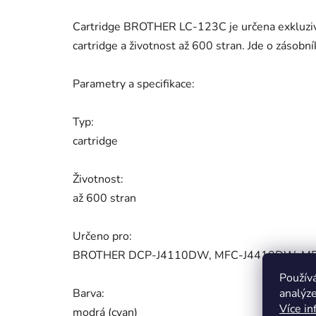
Cartridge BROTHER LC-123C je určena exkluz
cartridge a životnost až 600 stran. Jde o zásobní
Parametry a specifikace:
Typ:
cartridge
Životnost:
až 600 stran
Určeno pro:
BROTHER DCP-J4110DW, MFC-J4410DW, M
Použív
Barva:
analýze
Více in
modrá (cyan)