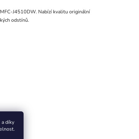
C-J4510DW. Nabízí kvalitu originální
ských odstínů.
a díky
elnost.