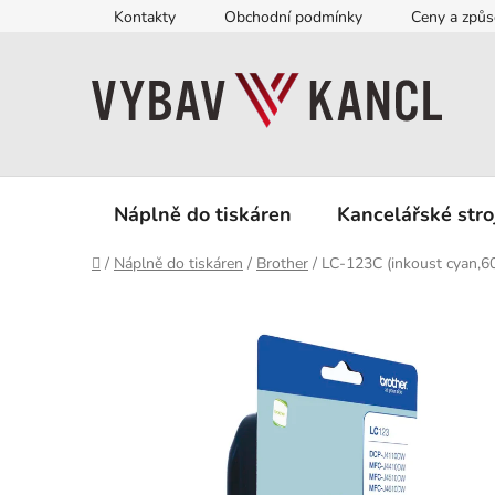
Přejít
Kontakty
Obchodní podmínky
Ceny a způs
na
obsah
Náplně do tiskáren
Kancelářské stro
Domů
/
Náplně do tiskáren
/
Brother
/
LC-123C (inkoust cyan,600