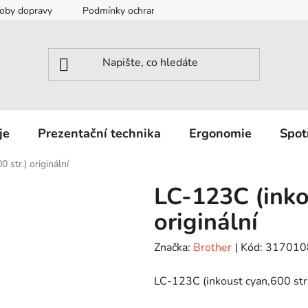
oby dopravy
Podmínky ochrany osobních údajů
Záruka a r
je
Prezentační technika
Ergonomie
Spot
 str.) originální
LC-123C (inko
originální
Značka:
Brother
| Kód:
317010
LC-123C (inkoust cyan,600 str