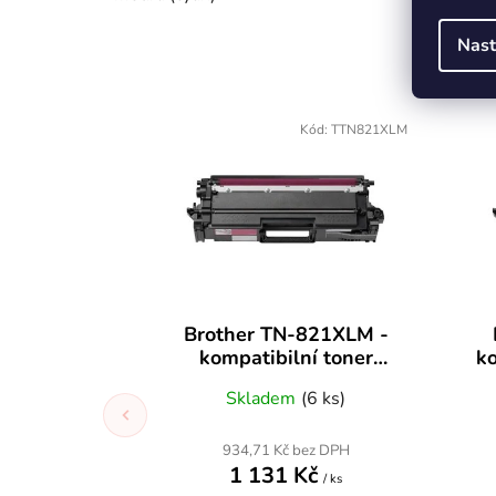
Nast
Kód:
TTN821XLM
Brother TN-821XLM -
kompatibilní toner
ko
magenta, 9000 str.
Skladem
(6 ks)
934,71 Kč bez DPH
1 131 Kč
/ ks