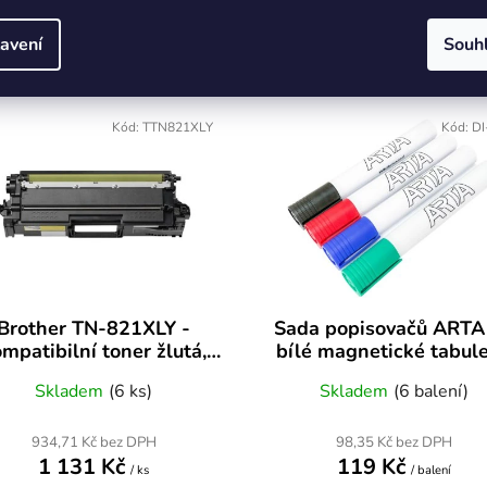
avení
Souh
Zákazníci také nakoupili
Kód:
TTN821XLY
Kód:
DI
Brother TN-821XLY -
Sada popisovačů ARTA
mpatibilní toner žlutá,
bílé magnetické tabule
9000 str.
barvy
Skladem
(6 ks)
Skladem
(6 balení)
934,71 Kč bez DPH
98,35 Kč bez DPH
1 131 Kč
119 Kč
/ ks
/ balení