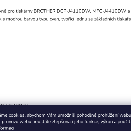
ivně pro tiskárny BROTHER DCP-J4110DW, MFC-J4410DW a MF
k s modrou barvou typu cyan, tvořící jednu ze základních tiskař
FC-J4510DW
áme cookies, abychom Vám umožnili pohodlné prohlížení webu 
 provozu webu neustále zlepšovali jeho funkce, výkon a použit
formací