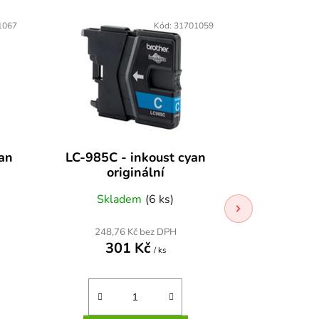
1067
Kód:
31701059
an
LC-985C - inkoust cyan
Brother 
originální
inkoust c
Skladem
(6 ks)
Skla
248,76 Kč bez DPH
343,8
301 Kč
41
/ ks