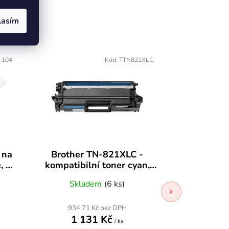
lasím
-104
Kód:
TTN821XLC
 na
Brother TN-821XLC -
Brother
, 4
kompatibilní toner cyan,
kompatibi
9000 str.
CMYK 
Skladem
(6 ks)
Skla
934,71 Kč bez DPH
1 365,
1 131 Kč
1 6
/ ks