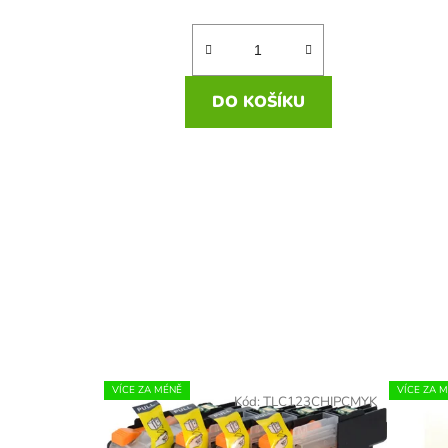
DO KOŠÍKU
VÍCE ZA MÉNĚ
VÍCE ZA 
Kód:
TLC123CHIPCMYK