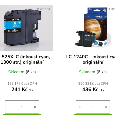
Kód:
31701101
Kód:
3170
-525XLC (inkoust cyan,
LC-1240C - inkoust cy
1300 str.) originální
originální
Skladem
(6 ks)
Skladem
(6 ks)
199,17 Kč bez DPH
360,33 Kč bez DPH
241 Kč
436 Kč
/ ks
/ ks