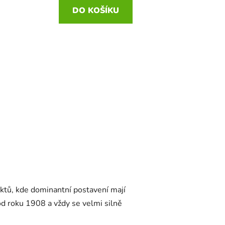
DO KOŠÍKU
DO
ktů, kde dominantní postavení mají
 od roku 1908 a vždy se velmi silně