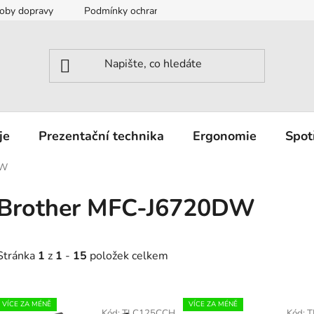
oby dopravy
Podmínky ochrany osobních údajů
Záruka a r
je
Prezentační technika
Ergonomie
Spot
DW
Brother MFC-J6720DW
Stránka
1
z
1
-
15
položek celkem
V
VÍCE ZA MÉNĚ
VÍCE ZA MÉNĚ
Kód:
TLC125CCH
Kód:
T