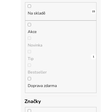
n
í
15
i
p
Na skladě
a
n
Akce
e
l
Novinka
2
0
0
0
1
Tip
Bestseller
Doprava zdarma
Značky