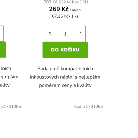
303 Kč
222 Kč bez DPH
269 Kč
/ balení
Měrná
67,25 Kč / 1 ks
cena:
DO KOŠÍKU
lních
Sada plně kompatibilních
nejlepším
inkoustových náplní s nejlepším
ality
poměrem ceny a kvality
:
31701085
Kód:
31701086