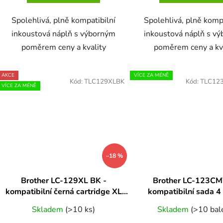
Spolehlivá, plně kompatibilní
Spolehlivá, plně komp
inkoustová náplň s výborným
inkoustová náplň s v
poměrem ceny a kvality
poměrem ceny a kv
AKCE
VÍCE ZA MÉNĚ
Kód:
TLC129XLBK
Kód:
TLC12
VÍCE ZA MÉNĚ
–18 %
Brother LC-129XL BK -
Brother LC-123CM
kompatibilní černá cartridge XL
kompatibilní sada 4
kapacita
cartridge s novými
Skladem
(>10 ks)
Skladem
(>10 bal