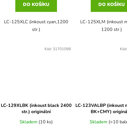
DO KOŠÍKU
DO KOŠÍKU
LC-125XLC (inkoust cyan,1200
LC-125XLM (inkoust m
str.)
1200 str.)
Kód:
31701098
Kód
LC-129XLBK (inkoust black 2400
LC-123VALBP (inkoust m
str.) originální
BK+CMY) originá
Skladem
(10 ks)
Skladem
(>10 bal