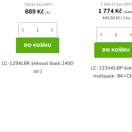
1 466 Kč bez DPH
735 Kč bez DPH
1 774 Kč
889 Kč
/ bale
/ ks
Měrná
443,50 Kč / 1 ks
cena:
DO KOŠÍKU
DO KOŠÍKU
LC-129XLBK (inkoust black 2400
LC-123VALBP (ink
str.)
multipack- BK+C
O
v
l
á
d
a