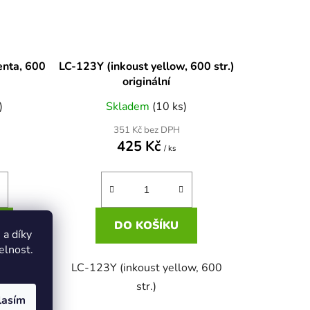
nta, 600
LC-123Y (inkoust yellow, 600 str.)
originální
)
Skladem
(10 ks)
351 Kč bez DPH
425 Kč
/ ks
DO KOŠÍKU
a díky
elnost.
nta, 600
LC-123Y (inkoust yellow, 600
str.)
lasím