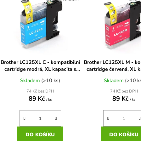
ý
p
s
p
r
o
d
Brother LC125XL C - kompatibilní
Brother LC125XL M - ko
u
cartridge modrá, XL kapacita s
cartridge červená, XL k
k
novým čipem
novým čipem
Skladem
(>10 ks)
Skladem
(>10 k
t
ů
74 Kč bez DPH
74 Kč bez DPH
89 Kč
89 Kč
/ ks
/ ks
DO KOŠÍKU
DO KOŠÍKU