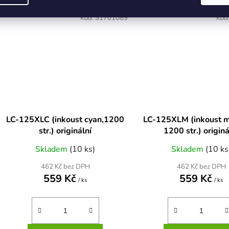
Kód:
31701089
Kód
LC-125XLC (inkoust cyan,1200
LC-125XLM (inkoust 
str.) originální
1200 str.) originá
Skladem
(10 ks)
Skladem
(10 ks
462 Kč bez DPH
462 Kč bez DPH
559 Kč
559 Kč
/ ks
/ ks