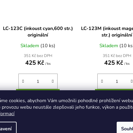
LC-123C (inkoust cyan,600 str.)
LC-123M (inkoust mage
originální
str.) originální
Skladem
(10 ks)
Skladem
(10 ks
351 Kč bez DPH
351 Kč bez DPH
425 Kč
425 Kč
/ ks
/ ks
DO KOŠÍKU
DO KOŠÍKU
áme cookies, abychom Vám umožnili pohodlné prohlížení webu 
 provozu webu neustále zlepšovali jeho funkce, výkon a použit
formací
LC-123C (inkoust cyan,600 str.)
LC-123M (inkoust mage
str.)
avení
Souh