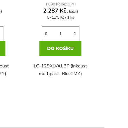
1 890 Kč bez DPH
2 287 Kč
ní
/ balení
Měrná
571,75 Kč / 1 ks
cena:
DO KOŠÍKU
oust
LC-129XLVALBP (inkoust
MY)
multipack- Bk+CMY)