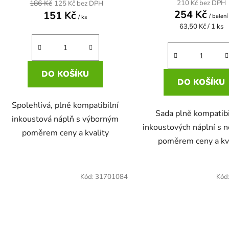
210 Kč bez DPH
186 Kč
125 Kč bez DPH
254 Kč
151 Kč
/ balení
/ ks
Měrná
63,50 Kč / 1 ks
cena:
DO KOŠÍKU
DO KOŠÍKU
Spolehlivá, plně kompatibilní
Sada plně kompatibi
inkoustová náplň s výborným
inkoustových náplní s 
poměrem ceny a kvality
poměrem ceny a kv
Kód:
31701084
Kód