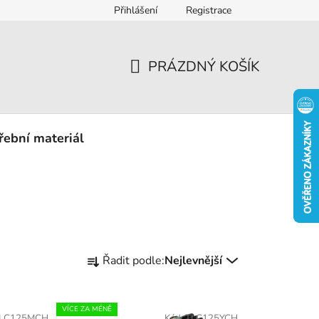
Přihlášení
Registrace
eklamace
PRÁZDNÝ KOŠÍK
NÁKUPNÍ
KOŠÍK
řební materiál
Ř
Řadit podle:
Nejlevnější
a
z
e
VÍCE ZA MÉNĚ
LC125MCH
Kód:
TLC125YCH