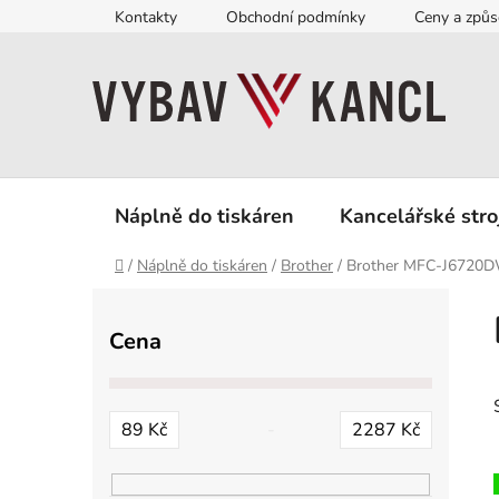
Přejít
Kontakty
Obchodní podmínky
Ceny a způs
na
obsah
Náplně do tiskáren
Kancelářské stro
Domů
/
Náplně do tiskáren
/
Brother
/
Brother MFC-J6720
P
o
Cena
s
t
r
89
Kč
2287
Kč
a
n