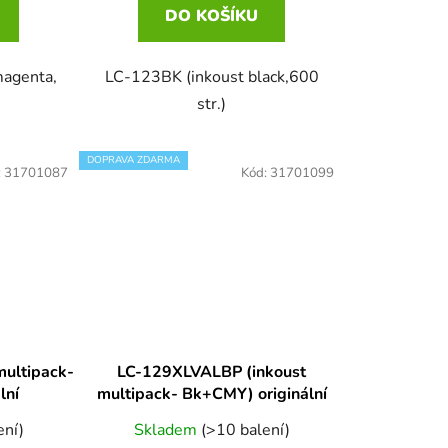
DO KOŠÍKU
agenta,
LC-123BK (inkoust black,600
str.)
DOPRAVA ZDARMA
:
31701087
Kód:
31701099
ultipack-
LC-129XLVALBP (inkoust
lní
multipack- Bk+CMY) originální
ení)
Skladem
(>10 balení)