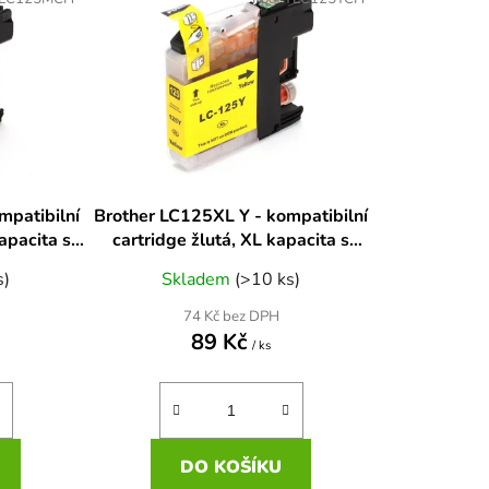
n
í
p
r
o
d
u
k
mpatibilní
Brother LC125XL Y - kompatibilní
t
apacita s
cartridge žlutá, XL kapacita s
ů
novým čipem
s)
Skladem
(>10 ks)
74 Kč bez DPH
89 Kč
/ ks
DO KOŠÍKU