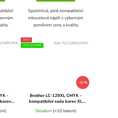
atibilní
Spolehlivá, plně kompatibilní
ýborným
inkoustová náplň s výborným
ality
poměrem ceny a kvality
AKCE
3CHIPCMYK
Kód:
TLC129XLCMYK
VÍCE ZA MÉNĚ
–11 %
YK -
Brother LC-129XL CMYK -
 barev
kompatibilní sada barev XL
 čipy
kapacita
ení)
Skladem
(>10 balení)