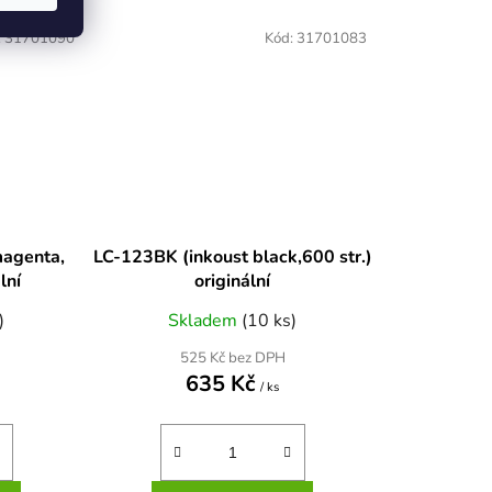
:
31701090
Kód:
31701083
magenta,
LC-123BK (inkoust black,600 str.)
lní
originální
)
Skladem
(10 ks)
525 Kč bez DPH
635 Kč
/ ks