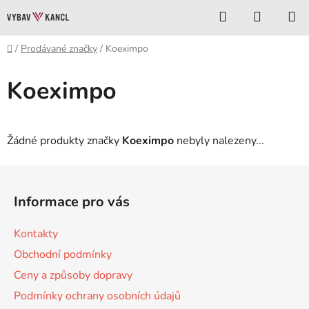
Přejít
Hledat
NÁKUP
na
KOŠÍK
obsah
Domů
/
Prodávané značky
/
Koeximpo
Koeximpo
Žádné produkty značky
Koeximpo
nebyly nalezeny...
Z
á
Informace pro vás
p
a
Kontakty
t
Obchodní podmínky
í
Ceny a způsoby dopravy
Podmínky ochrany osobních údajů