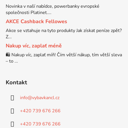
Novinka v naší nabídce, powerbanky evropské
společnosti Platinet....
AKCE Cashback Fellowes
Akce se vztahuje na tyto produkty Jak získat peníze zpět?
Z...
Nakup víc, zaplať méně
🛍️ Nakup víc, zaplať míň! Čím větší nákup, tím větší sleva
– to ...
Kontakt
info
@
vybavkancl.cz
+420 739 676 266
+420 739 676 266