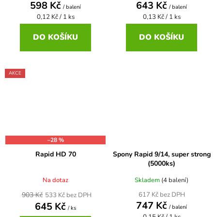
598 Kč
643 Kč
/ balení
/ balení
Měrná
Měrná
0,12 Kč / 1 ks
0,13 Kč / 1 ks
cena:
cena:
DO KOŠÍKU
DO KOŠÍKU
AKCE
–28 %
Rapid HD 70
Spony Rapid 9/14, super strong
(5000ks)
Na dotaz
Skladem
(4 balení)
617 Kč bez DPH
903 Kč
533 Kč bez DPH
747 Kč
645 Kč
/ balení
/ ks
Měrná
0,15 Kč / 1 ks