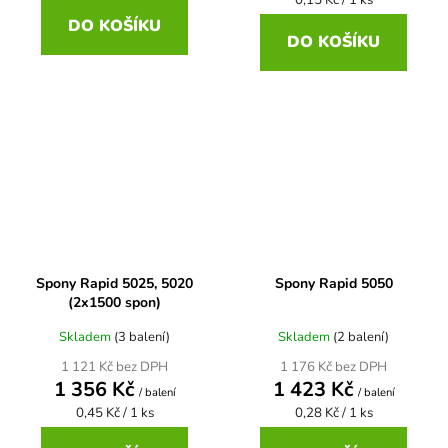
cena:
DO KOŠÍKU
DO KOŠÍKU
Spony Rapid 5025, 5020
Spony Rapid 5050
(2x1500 spon)
Skladem
(3 balení)
Skladem
(2 balení)
1 121 Kč bez DPH
1 176 Kč bez DPH
1 356 Kč
1 423 Kč
/ balení
/ balení
Měrná
Měrná
0,45 Kč / 1 ks
0,28 Kč / 1 ks
cena:
cena: