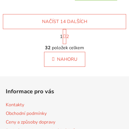
NAČÍST 14 DALŠÍCH
S
1
t
2
r
O
á
32
položek celkem
v
n
l
k
NAHORU
á
o
d
v
a
á
Z
c
n
á
í
í
Informace pro vás
p
p
r
a
Kontakty
v
t
k
Obchodní podmínky
í
y
Ceny a způsoby dopravy
v