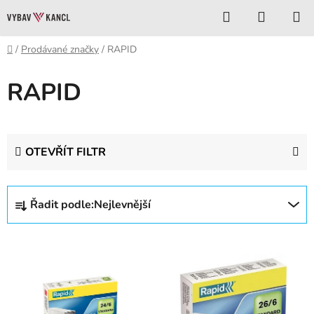
Přejít
Hledat
NÁKUP
na
KOŠÍK
obsah
Domů
/
Prodávané značky
/
RAPID
RAPID
OTEVŘÍT FILTR
Ř
Řadit podle:
Nejlevnější
a
z
V
e
ý
n
p
í
i
p