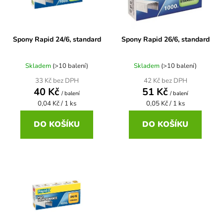
s
r
p
o
r
d
Spony Rapid 24/6, standard
Spony Rapid 26/6, standard
o
u
d
k
u
Skladem
(>10 balení)
Skladem
(>10 balení)
t
k
ů
33 Kč bez DPH
42 Kč bez DPH
40 Kč
51 Kč
t
/ balení
/ balení
Měrná
Měrná
0,04 Kč / 1 ks
0,05 Kč / 1 ks
ů
cena:
cena:
DO KOŠÍKU
DO KOŠÍKU