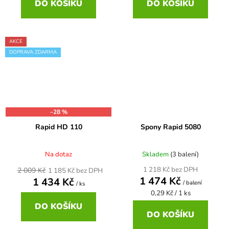
DO KOŠÍKU
DO KOŠÍKU
AKCE
DOPRAVA ZDARMA
–28 %
Rapid HD 110
Spony Rapid 5080
Na dotaz
Skladem
(3 balení)
1 218 Kč bez DPH
2 009 Kč
1 185 Kč bez DPH
1 474 Kč
1 434 Kč
/ balení
/ ks
Měrná
0,29 Kč / 1 ks
cena:
DO KOŠÍKU
DO KOŠÍKU