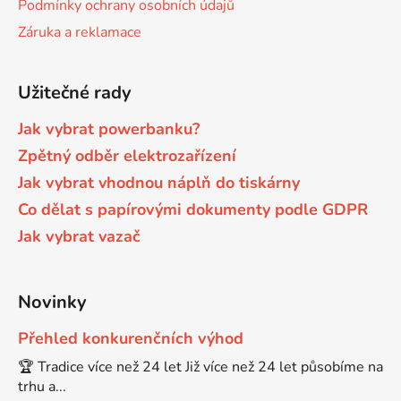
Podmínky ochrany osobních údajů
ý
p
Záruka a reklamace
i
s
u
Užitečné rady
Jak vybrat powerbanku?
Zpětný odběr elektrozařízení
Jak vybrat vhodnou náplň do tiskárny
Co dělat s papírovými dokumenty podle GDPR
Jak vybrat vazač
Novinky
Přehled konkurenčních výhod
🏆 Tradice více než 24 let Již více než 24 let působíme na
trhu a...