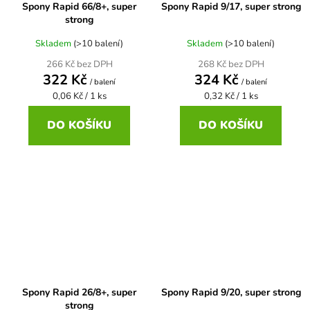
Spony Rapid 66/8+, super
Spony Rapid 9/17, super strong
strong
Skladem
(>10 balení)
Skladem
(>10 balení)
266 Kč bez DPH
268 Kč bez DPH
322 Kč
324 Kč
/ balení
/ balení
Měrná
Měrná
0,06 Kč / 1 ks
0,32 Kč / 1 ks
cena:
cena:
DO KOŠÍKU
DO KOŠÍKU
Spony Rapid 26/8+, super
Spony Rapid 9/20, super strong
strong