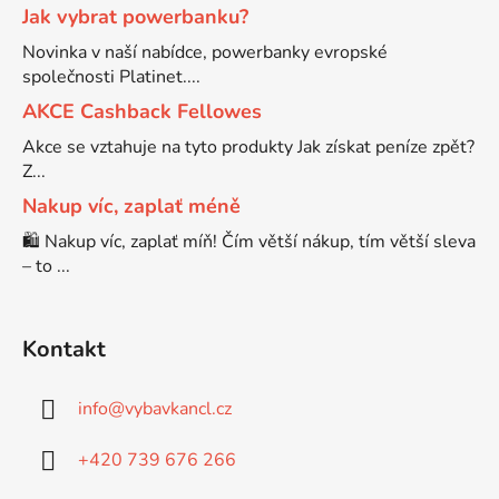
Jak vybrat powerbanku?
Novinka v naší nabídce, powerbanky evropské
společnosti Platinet....
AKCE Cashback Fellowes
Akce se vztahuje na tyto produkty Jak získat peníze zpět?
Z...
Nakup víc, zaplať méně
🛍️ Nakup víc, zaplať míň! Čím větší nákup, tím větší sleva
– to ...
Kontakt
info
@
vybavkancl.cz
+420 739 676 266