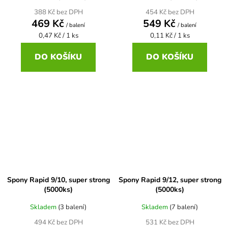
388 Kč bez DPH
454 Kč bez DPH
469 Kč
549 Kč
/ balení
/ balení
Měrná
Měrná
0,47 Kč / 1 ks
0,11 Kč / 1 ks
cena:
cena:
DO KOŠÍKU
DO KOŠÍKU
Spony Rapid 9/10, super strong
Spony Rapid 9/12, super strong
(5000ks)
(5000ks)
Skladem
(3 balení)
Skladem
(7 balení)
494 Kč bez DPH
531 Kč bez DPH