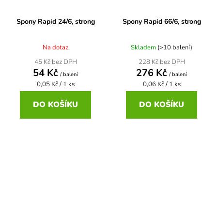
Spony Rapid 24/6, strong
Spony Rapid 66/6, strong
Na dotaz
Skladem
(>10 balení)
45 Kč bez DPH
228 Kč bez DPH
54 Kč
276 Kč
/ balení
/ balení
Měrná
Měrná
0,05 Kč / 1 ks
0,06 Kč / 1 ks
cena:
cena:
DO KOŠÍKU
DO KOŠÍKU