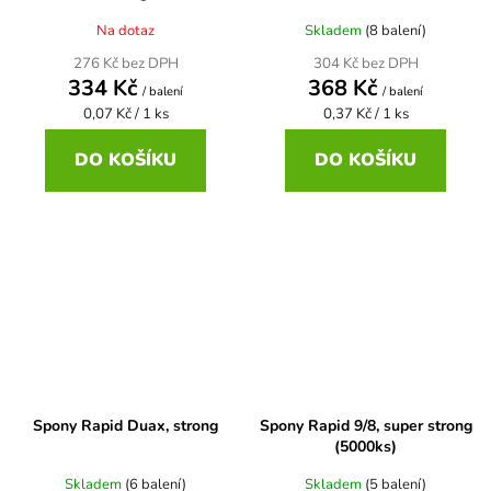
Na dotaz
Skladem
(8 balení)
276 Kč bez DPH
304 Kč bez DPH
334 Kč
368 Kč
/ balení
/ balení
Měrná
Měrná
0,07 Kč / 1 ks
0,37 Kč / 1 ks
cena:
cena:
DO KOŠÍKU
DO KOŠÍKU
Spony Rapid Duax, strong
Spony Rapid 9/8, super strong
(5000ks)
Skladem
(6 balení)
Skladem
(5 balení)